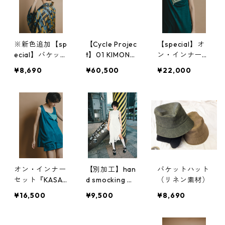
※新色追加【sp
【Cycle Projec
【special】オ
ecial】バケッ
t】01 KIMONO
ン・インナー
トハット
COAT
セット『KASAN
¥8,690
¥60,500
¥22,000
E』super120`s
wool
オン・インナー
【別加工】han
バケットハット
セット『KASAN
d smocking 『s
（リネン素材）
E』
mock dress』
¥16,500
¥9,500
¥8,690
対応