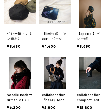
ベレー帽（リネ
【limited】『n
【special】ベ
ン素材）
eer』パーツ
レー帽
¥8,690
¥4,400
¥8,690
hoodie neck w
collaboration
collaboration
armer ※LIGTH
『neer』leath
compact leath
FORCE使用 am
er handle
er wallet
¥6,200
¥5,800
¥15,800