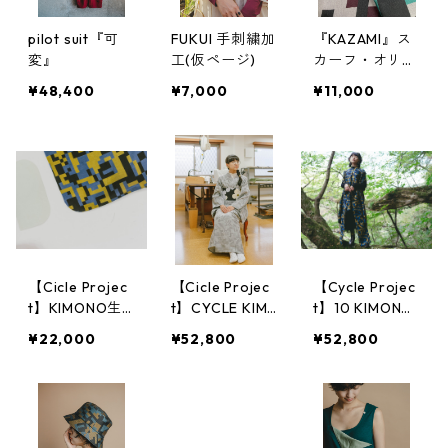
pilot suit『可
FUKUI 手刺繍加
『KAZAMI』ス
変』
工(仮ページ)
カーフ・オリジ
ナルカモフラ柄
¥48,400
¥7,000
¥11,000
【Cicle Projec
【Cicle Projec
【Cycle Projec
t】KIMONO生
t】CYCLE KIM
t】10 KIMONO
地
ONO
ワンピース
¥22,000
¥52,800
¥52,800