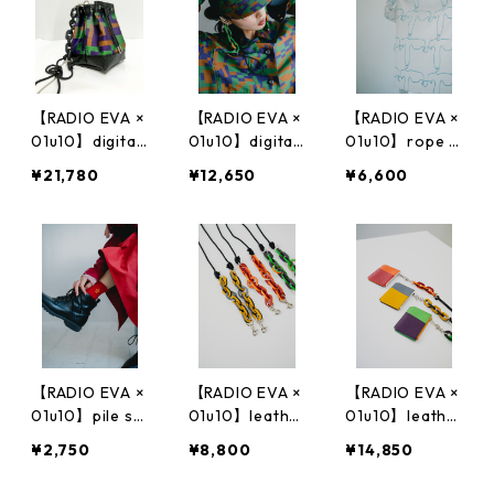
【RADIO EVA ×
【RADIO EVA ×
【RADIO EVA ×
01u10】digital
01u10】digital
01u10】rope ja
camouflage ja
camouflage ja
cquard big sca
¥21,780
¥12,650
¥6,600
cquard 巾着
cquard pilot ca
rf
（レザーチェー
p
ン付き）
【RADIO EVA ×
【RADIO EVA ×
【RADIO EVA ×
01u10】pile so
01u10】leathe
01u10】leathe
cks
r chain strap
r neck wallet
¥2,750
¥8,800
¥14,850