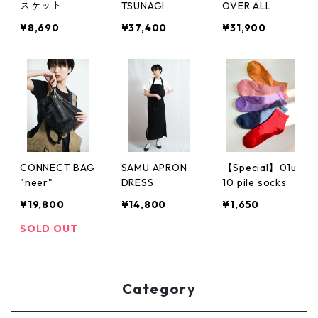
スケット
TSUNAGI
OVER ALL
¥8,690
¥37,400
¥31,900
CONNECT BAG
SAMU APRON
【Special】01u
"neer"
DRESS
10 pile socks
¥19,800
¥14,800
¥1,650
SOLD OUT
Category