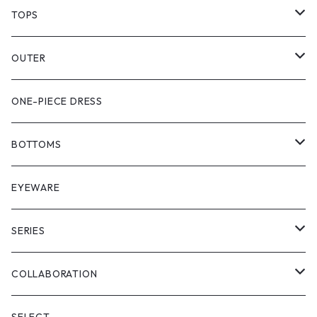
TOPS
PULL OVER
OUTER
SHIRT
VEST
ONE-PIECE DRESS
VEST
JACKET
BOTTOMS
COAT
SHORT LENGS
EYEWARE
PULL OVER
FULL LENGS
SERIES
SKIRT
"matoi"
COLLABORATION
"enkan"
"tsunagi"
RADIO EVA
SELECT