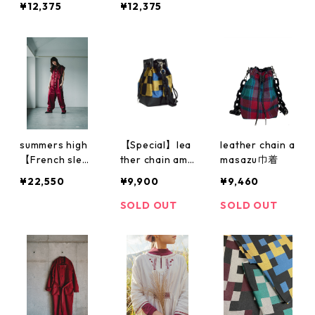
¥12,375
¥12,375
summers high
【Special】lea
leather chain a
【French sleev
ther chain ama
masazu巾着
e Tutta TSUNA
sazu巾着
¥22,550
¥9,900
¥9,460
GI】
SOLD OUT
SOLD OUT