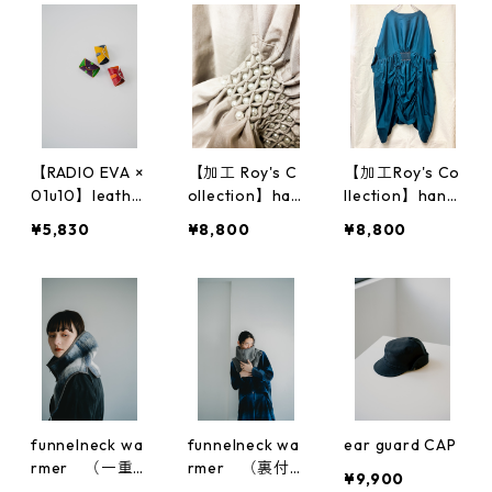
【RADIO EVA ×
【加工 Roy's C
【加工Roy's Co
01u10】leathe
ollection】han
llection】hand
r scarf ring
d smocking HA
smocking FUK
¥5,830
¥8,800
¥8,800
ORU
UI
funnelneck wa
funnelneck wa
ear guard CAP
rmer （一重
rmer （裏付
¥9,900
仕立て）
き）