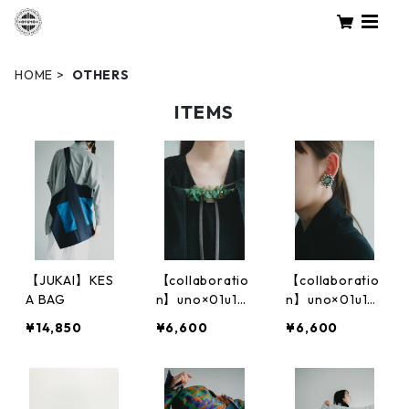
HOME
OTHERS
ITEMS
【JUKAI】KES
【collaboratio
【collaboratio
A BAG
n】uno×01u10
n】uno×01u10
道行紐
イヤリング
¥14,850
¥6,600
¥6,600