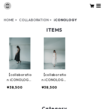
HOME
COLLABORATION
iCONOLOGY
ITEMS
【collaboratio
【collaboratio
n iCONOLOG
n iCONOLOG
Y】SMOCK DR
Y】SMOCK DR
¥38,500
¥38,500
ESS feat. china
ESS feat. china
チノクロス
オリジナル素材
Category