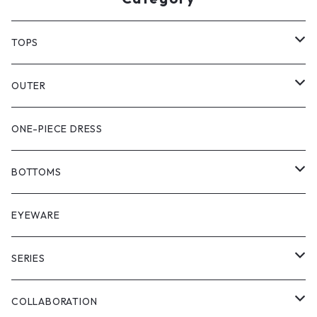
TOPS
PULL OVER
OUTER
SHIRT
VEST
ONE-PIECE DRESS
VEST
JACKET
BOTTOMS
COAT
SHORT LENGS
EYEWARE
PULL OVER
FULL LENGS
SERIES
SKIRT
"matoi"
COLLABORATION