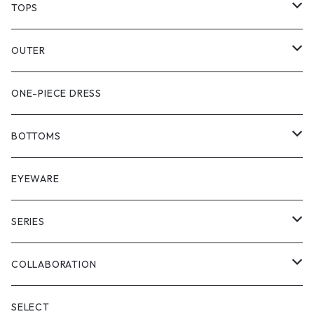
TOPS
PULL OVER
OUTER
SHIRT
VEST
ONE-PIECE DRESS
VEST
JACKET
BOTTOMS
COAT
SHORT LENGS
EYEWARE
PULL OVER
FULL LENGS
SERIES
SKIRT
"matoi"
COLLABORATION
"enkan"
"tsunagi"
RADIO EVA
SELECT