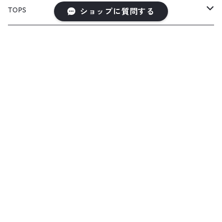
TOPS
ショップに質問する
PULL OVER
OUTER
SHIRT
VEST
ONE-PIECE DRESS
キーワードから探す
VEST
JACKET
BOTTOMS
COAT
SHORT LENGS
EYEWARE
カテゴリから探す
PULL OVER
FULL LENGS
SERIES
Home
TOPS
SKIRT
"matoi"
COLLABORATION
TOPS
"enkan"
"tsunagi"
RADIO EVA
SELECT