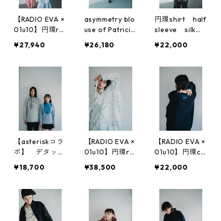
【RADIO EVA ×
asymmetry blo
円環shirt half
01u10】円環ro
use of Patricia
sleeve silk＆
pe jacquard ha
（パトリシア）
wool
¥27,940
¥26,180
¥22,000
lf sleeve shirt
【asteriskコラ
【RADIO EVA ×
【RADIO EVA ×
ボ】 デタッチ
01u10】円環ro
01u10】円環cu
ャブル・カラー
pe jacquard do
t & sewn long
¥18,700
¥38,500
¥22,000
シャツ
uble breasted
sleeve
shirt jacket