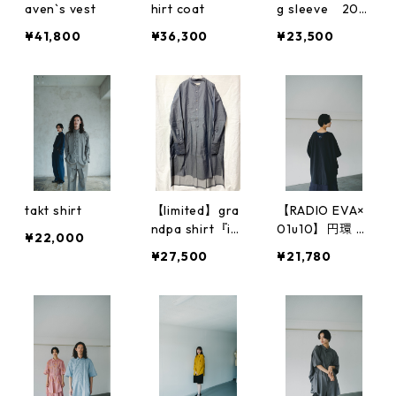
aven`s vest
hirt coat
g sleeve 202
3新素材
¥41,800
¥36,300
¥23,500
takt shirt
【limited】gra
【RADIO EVA×
ndpa shirt『ik
01u10】円環 cu
¥22,000
i』粋
t & sewn half s
¥27,500
¥21,780
leeve by 01u10