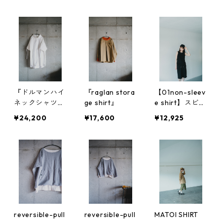
ａｒｙ
『ドルマンハイ
『raglan stora
【01non-sleev
ネックシャツ』
ge shirt』
e shirt】スビン
素材比べ
プラチナム使用
¥24,200
¥17,600
¥12,925
reversible-pull
reversible-pull
MATOI SHIRT