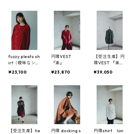
グ）
fuzzy pleats sh
円環VEST
【受注生産】円
irt（曖昧なシャ
『楽』
環VEST 『楽』
ツ）キュプラコ
CAMOUFLAGE
¥23,100
¥23,870
¥39,050
ットン使用
【受注生産】he
円環 docking s
円環shirt lon