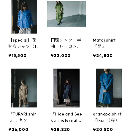
【special】曖
円環シャツ・半
Matoi shirt
昧なシャツ（fu
袖 レーヨン×
『開』
zzy pleats shir
コットン素材使
¥15,500
¥22,000
¥24,800
t）コットンウ
用
ェザー使用
『FURARI shir
『Hide and See
grandpa shirt
t』リネン
k 』maternal s
『Iki』（粋）2
hirt
nd
¥26,000
¥28,820
¥20,800