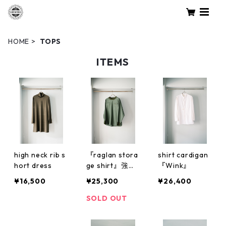
HOME
TOPS
ITEMS
high neck rib s
『raglan stora
shirt cardigan
hort dress
ge shirt』強撚
『Wink』
ツイル素材
¥16,500
¥25,300
¥26,400
SOLD OUT