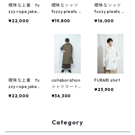
曖昧な上着 fu
曖昧なシャツ
曖昧なシャツ
zzy rope jaket
fuzzy pleats sh
fuzzy pleats sh
オリジナル生地
irt 強撚ツイル
irt コットンプ
¥22,000
¥19,800
¥16,000
リント生地
曖昧な上着 fu
collaboration
FURARI shirt
zzy rope jaket
シャツコート
¥23,900
コットンプリン
(デタッチャブ
¥22,000
¥36,300
ト×製品染
ル・カラー&カ
フス)
Category