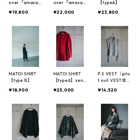
over『amasaz
over『amasaz
【typeA】
u』吊り裏毛 Ty
u』吊り裏毛 Ty
¥19,800
¥22,000
¥23,800
pe 袖なし
pe 袖付き
MATOI SHIRT
MATOI SHIRT
P.S VEST（pilo
【type B】
【typeA】sen
t suit VEST単
『染』
体）
¥18,900
¥25,000
¥14,520