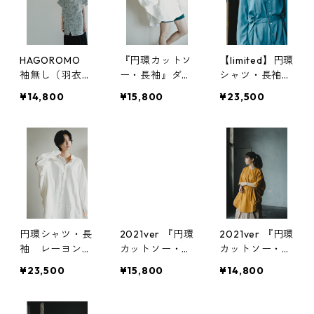
HAGOROMO
『円環カットソ
【limited】円環
袖無し（羽衣）
ー・長袖』ダン
シャツ・長袖
2021version
ボールニット使
crease care fi
¥14,800
¥15,800
¥23,500
用
nishing（イー
ジーケア）
円環シャツ・長
2021ver 『円環
2021ver 『円環
袖 レーヨン×
カットソー・長
カットソー・半
コットン素材使
袖』
袖』
¥23,500
¥15,800
¥14,800
用