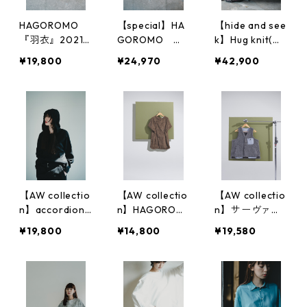
HAGOROMO
【special】HA
【hide and see
『羽衣』2021v
GOROMO 袖
k】Hug knit(ハ
ersion
付き カモフラ
グニット）
¥19,800
¥24,970
¥42,900
ジャカード
【AW collectio
【AW collectio
【AW collectio
n】accordion
n】HAGOROM
n】サーヴァン
hoodie『shizu
O 袖無し（羽
ト・ボアベスト
¥19,800
¥14,800
¥19,580
ku』（雫）
衣）