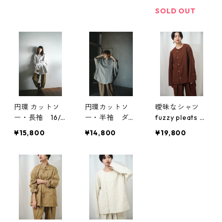
SOLD OUT
円環 カットソ
円環カットソ
曖昧なシャツ
ー・長袖 16/2
ー・半袖 ダン
fuzzy pleats sh
天竺使用
ボールニット使
irt オリジナル
¥15,800
¥14,800
¥19,800
用
生地