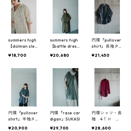
summers high
summers high
円環『pullover
【dolman slee
【battle dress
shirt』長袖タ
ve Survive shir
HAORU】
イプ
¥18,700
¥20,680
¥21,450
t】
円環『pullover
円環『race car
円環シャツ・長
shirt』半袖タ
digan』SUKASI
袖 4ＴＨ ａ
イプ
ｎｎｉｖｅｒｓ
¥20,900
¥29,700
¥28,600