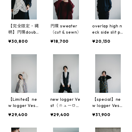
【完全限定・縄
円環 sweater
overlap high n
柄】円環doubl
（cut & sewn）
eck side slit pul
e breast shirt j
lover（beetle)
¥30,800
¥18,700
¥20,130
acket
【Limited】ne
new logger Ve
【special】ne
w logger Vest
st（ニューロガ
w logger Vest
（ニューロガー
ーベスト）
（ニューロガー
¥29,400
¥29,400
¥31,900
ベスト）
ベスト）オリジ
ナルカモフラ柄