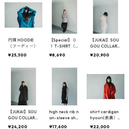
円環 HOODIE
【Special】０
【JUKAI】SOU
（フーディー）
１ T-SHIRT（or
GOU COLLAR S
iginal sleeve）
HIRTS（NON-S
¥25,300
¥8,690
¥20,900
LEEVE）
【JUKAI】SOU
high neck rib n
shirt cardigan
GOU COLLAR S
on-sleeve sho
hyouri(表裏）zi
HIRTS
rt dress
g-zag(ジグザ
¥24,200
¥17,600
¥22,000