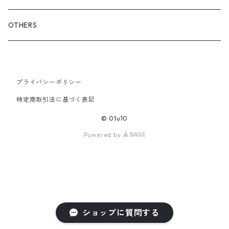
iCONOLOGY
OUTER
OTHERS
BOTTOMS
プライバシーポリシー
SHOES & ACCESSORY
特定商取引法に基づく表記
© 01u10
Powered by
ショップに質問する