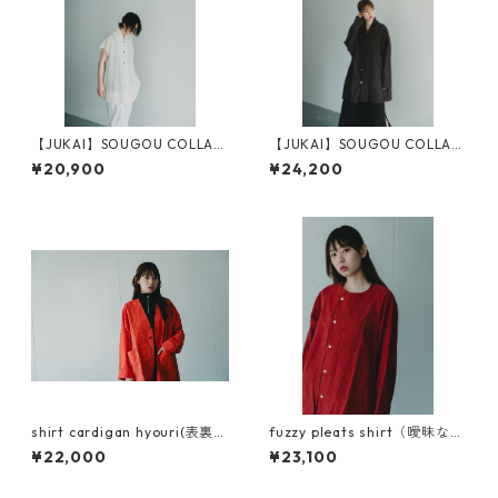
【JUKAI】SOUGOU COLLAR
【JUKAI】SOUGOU COLLAR
SHIRTS（NON-SLEEVE）
SHIRTS
¥20,900
¥24,200
shirt cardigan hyouri(表裏）
fuzzy pleats shirt（曖昧なシ
zig-zag(ジグザグ）
ャツ）キュプラコットン使用
¥22,000
¥23,100