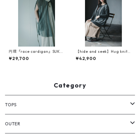
円環『race cardigan』SUKA
【hide and seek】Hug knit
SI
(ハグニット）
¥29,700
¥42,900
Category
TOPS
PULL OVER
OUTER