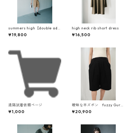
summers high【double adju
high neck rib short dress
st half cargo pants】
¥19,800
¥16,500
遠隔試着依頼ページ
曖昧な半ズボン fuzzy Gurk
ha short pants 強撚ツイル
¥1,000
¥20,900