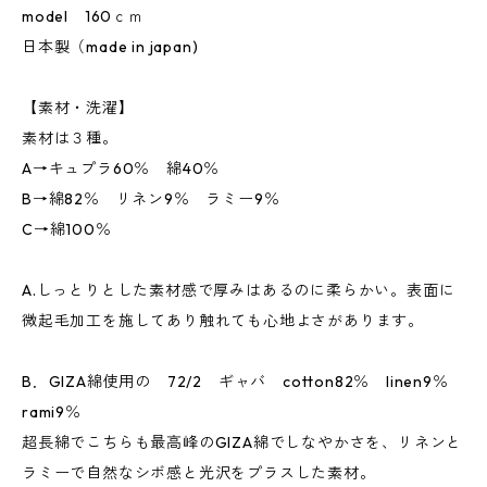
model 160ｃｍ
日本製（made in japan)
【素材・洗濯】
素材は３種。
A→キュプラ60％ 綿40％
B→綿82％ リネン9％ ラミー9％
C→綿100％
A.しっとりとした素材感で厚みはあるのに柔らかい。表面に
微起毛加工を施してあり触れても心地よさがあります。
B．GIZA綿使用の 72/2 ギャバ cotton82％ linen9％
rami9％
超長綿でこちらも最高峰のGIZA綿でしなやかさを、リネンと
ラミーで自然なシボ感と光沢をプラスした素材。