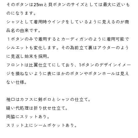
そのボタンは25㎜と貝ボタンのサイズとしては最大に近いも
のになります。
シャツとして着用時ウインクをしているように見えるのが商
品名の由来です。
１ボタンのみで着用するとカーディガンのように着用可能で
シルエットも変化します。その為前立て裏はアウターのよう
に見返し始末を採用。
フロントは比翼仕立てにしており、1ボタンのデザインイメー
ジを損ねないように表にほかのボタンやボタンホールは見え
ない仕様。
袖口はカフスに剣ボロとシャツの仕立て。
縫い代処理は折り伏せ仕立て。
両脇にスリットあり。
スリット上にシームポケットあり。