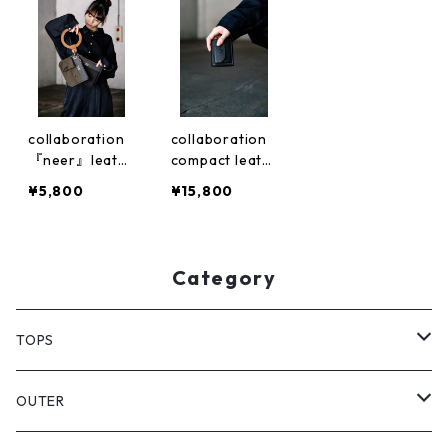
collaboration
collaboration
『neer』leath
compact leath
er handle
er wallet
¥5,800
¥15,800
Category
TOPS
PULL OVER
OUTER