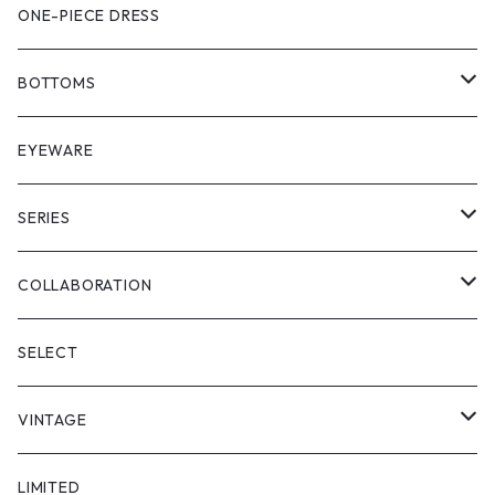
SHIRT
VEST
ONE-PIECE DRESS
VEST
JACKET
BOTTOMS
COAT
SHORT LENGS
EYEWARE
PULL OVER
FULL LENGS
SERIES
SKIRT
"matoi"
COLLABORATION
"enkan"
"tsunagi"
RADIO EVA
SELECT
"asobi"
1+O
VINTAGE
FULL DIVE
TOPS
LIMITED