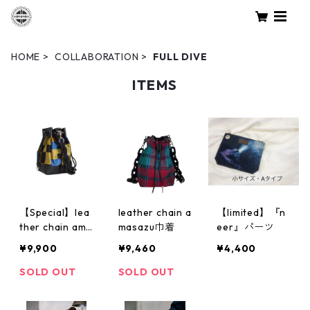
HOME
COLLABORATION
FULL DIVE
ITEMS
【Special】lea
leather chain a
【limited】『n
ther chain ama
masazu巾着
eer』パーツ
sazu巾着
¥9,900
¥9,460
¥4,400
SOLD OUT
SOLD OUT