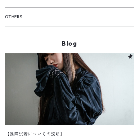
iCONOLOGY
OUTER
OTHERS
BOTTOMS
Blog
SHOES & ACCESSORY
【遠隔試着についての説明】