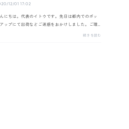
20/12/01 17:02
んにちは。代表のイトウです。先日は都内でのポッ
アップにて出荷などご迷惑をおかけしました。ご理
いただきありがとうございました。おかげさまで多
続きを読む
の方にお越しいただくことができて０１ｕ１０の商
が...