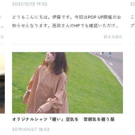
2021/10/15 19:32
20
が
どうもこんにちは。伊藤です。今回はPOP UP開催のお
こ
明
知らせとなります。西武さんのHPでも確認いただけま
プ
さ
すhttps://www.sogo-seibu.jp/ikebukuro/topics/pag
解
読む
続きを読む
ア
e/1568893.html【日時】１１月１7日より２3日の期間
く
中【...
品
オリジナルシャツ『纏い』空気を 雰囲気を纏う服
2019/04/27 18:02