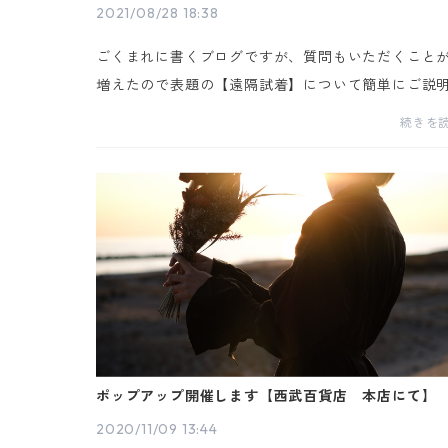
2021/08/28 18:38
ごくまれに書くブログですが、質問もいただくこと
増えたので表題の【遠隔試着】について簡単にご説
を書いておきます。よければ一読いただき参考くだ
続きを
い。《遠隔試着について》名前のとおり遠方の方で
トリ...
ポップアップ開催します【西武百貨店 本店にて】
2020/11/09 13:44