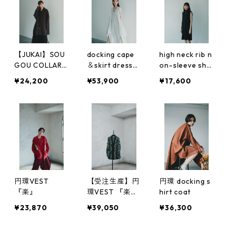
【JUKAI】SOU
docking cape
high neck rib n
GOU COLLAR S
＆skirt dress
on-sleeve sho
HIRTS
INORI（祈）
rt dress
¥24,200
¥53,900
¥17,600
円環VEST
【受注生産】円
円環 docking s
『楽』
環VEST 『楽』
hirt coat
CAMOUFLAGE
¥23,870
¥39,050
¥36,300