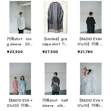
円環shirt lon
【limited】gra
【RADIO EVA×
g sleeve 202
ndpa shirt『ik
01u10】円環 cu
3新素材
i』粋
t & sewn half s
¥23,500
¥27,500
¥21,780
leeve by 01u10
【RADIO EVA ×
円環shirt half
【RADIO EVA ×
01u10】円環ro
sleeve silk＆
01u10】円環ro
pe jacquard ha
wool
pe jacquard do