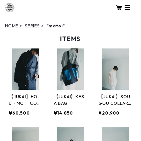
HOME
SERIES
"matoi"
ITEMS
【JUKAI】HO
【JUKAI】KES
【JUKAI】SOU
U・MO COA
A BAG
GOU COLLAR S
T
HIRTS（NON-S
¥60,500
¥14,850
¥20,900
LEEVE）