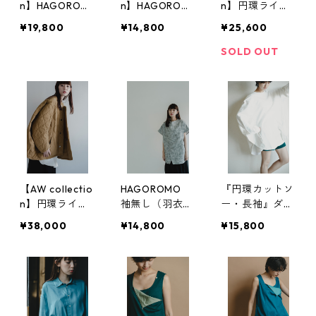
n】HAGOROM
n】HAGOROM
n】円環ライナ
O（羽衣）
O 袖無し（羽
ー ウール系
¥19,800
¥14,800
¥25,600
衣）
SOLD OUT
【AW collectio
HAGOROMO
『円環カットソ
n】円環ライナ
袖無し（羽衣）
ー・長袖』ダン
ー ナイロン両
2021version
ボールニット使
¥38,000
¥14,800
¥15,800
面キルティング
用