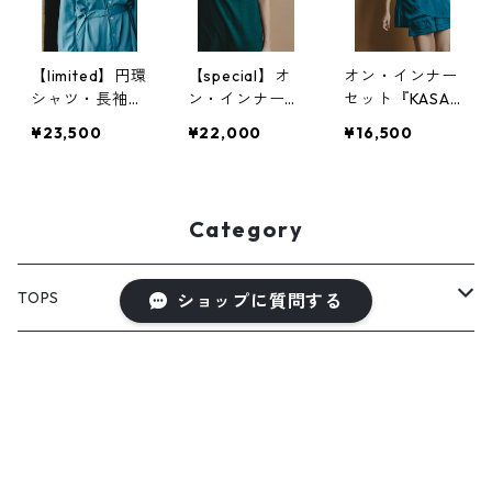
【limited】円環
【special】オ
オン・インナー
シャツ・長袖
ン・インナー
セット『KASAN
crease care fi
セット『KASAN
E』
¥23,500
¥22,000
¥16,500
nishing（イー
E』super120`s
ジーケア）
wool
Category
TOPS
ショップに質問する
PULL OVER
OUTER
SHIRT
VEST
ONE-PIECE DRESS
キーワードから探す