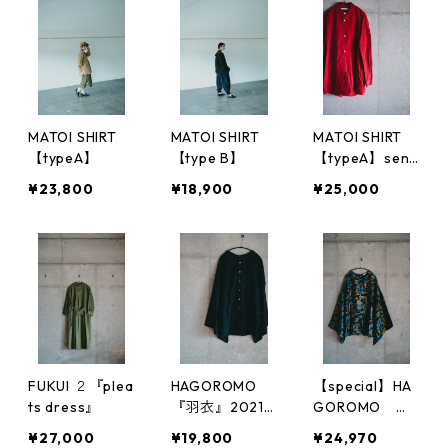
MATOI SHIRT
MATOI SHIRT
MATOI SHIRT
【typeA】
【type B】
【typeA】sen
『染』
¥23,800
¥18,900
¥25,000
FUKUI ２『plea
HAGOROMO
【special】HA
ts dress』
『羽衣』2021v
GOROMO 袖
ersion
付き カモフラ
¥27,000
¥19,800
¥24,970