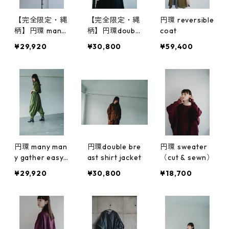
【完全限定・縄
【完全限定・縄
円環 reversible
柄】円環 many
柄】円環doubl
coat
many gather e
e breast shirt j
¥29,920
¥30,800
¥59,400
asy pants
acket
円環 many man
円環double bre
円環 sweater
y gather easy
ast shirt jacket
（cut & sewn）
pants
¥29,920
¥30,800
¥18,700