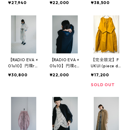
¥27,940
¥22,000
¥38,500
lf sleeve shirt
uble breasted
shirt jacket
【RADIO EVA ×
【RADIO EVA ×
【完全限定】F
01u10】円環ro
01u10】円環cu
UKUI (piece dy
pe jacquard m
t & sewn long
eing)
¥30,800
¥22,000
¥17,200
any many gath
sleeve
er pants
SOLD OUT