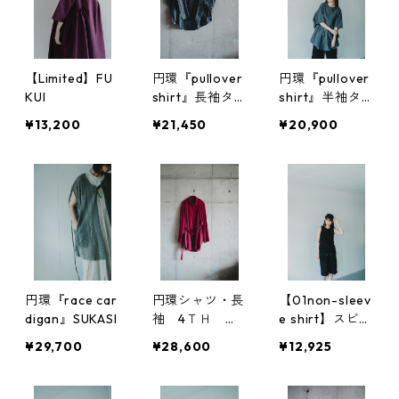
【Limited】FU
円環『pullover
円環『pullover
KUI
shirt』長袖タ
shirt』半袖タ
イプ
イプ
¥13,200
¥21,450
¥20,900
円環『race car
円環シャツ・長
【01non-sleev
digan』SUKASI
袖 4ＴＨ ａ
e shirt】スビン
ｎｎｉｖｅｒｓ
プラチナム使用
¥29,700
¥28,600
¥12,925
ａｒｙ