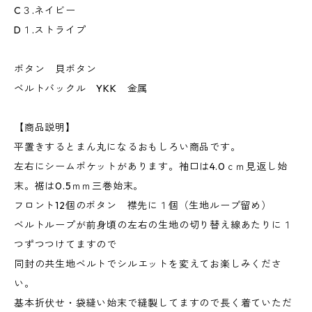
C３.ネイビー
D１.ストライプ
ボタン 貝ボタン
ベルトバックル YKK 金属
【商品説明】
平置きするとまん丸になるおもしろい商品です。
左右にシームポケットがあります。袖口は4.0ｃｍ見返し始
末。裾は0.5ｍｍ三巻始末。
フロント12個のボタン 襟先に１個（生地ループ留め）
ベルトループが前身頃の左右の生地の切り替え線あたりに１
つずつつけてますので
同封の共生地ベルトでシルエットを変えてお楽しみくださ
い。
基本折伏せ・袋縫い始末で縫製してますので長く着ていただ