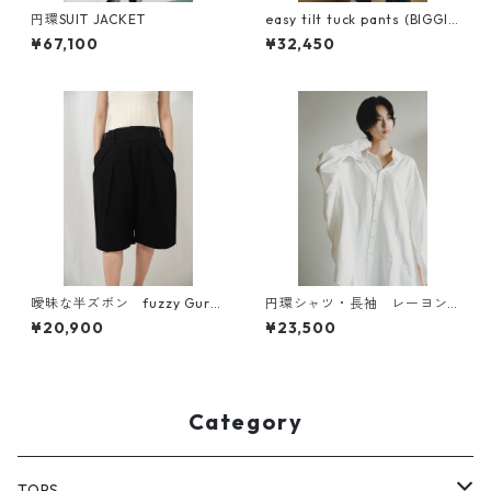
円環SUIT JACKET
easy tilt tuck pants (BIGGIE
linen 使用)
¥67,100
¥32,450
曖昧な半ズボン fuzzy Gurk
円環シャツ・長袖 レーヨン×
ha short pants 強撚ツイル
コットン素材使用
¥20,900
¥23,500
Category
TOPS