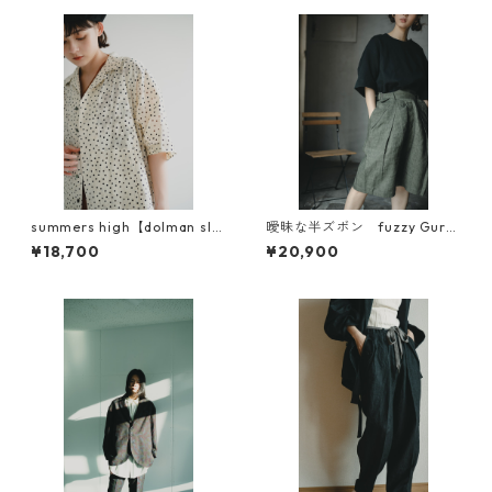
summers high【dolman sle
曖昧な半ズボン fuzzy Gurk
eve Survive shirt】
ha pants リネン（BIGGIE素
¥18,700
¥20,900
材）