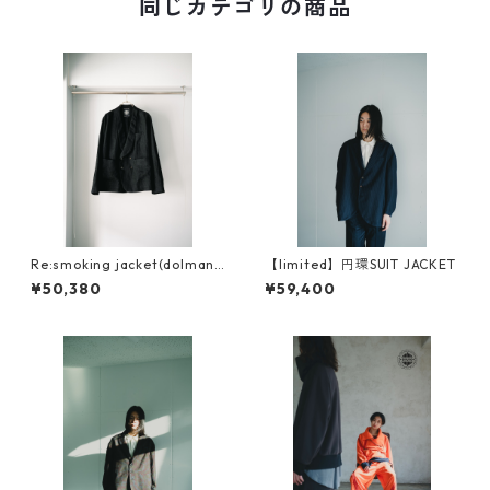
同じカテゴリの商品
Re:smoking jacket(dolman
【limited】円環SUIT JACKET
sleeve )
¥50,380
¥59,400