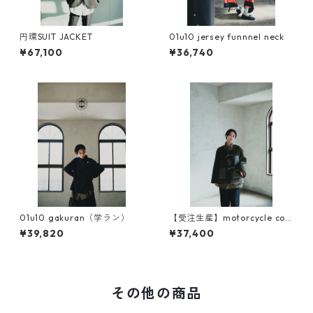
円環SUIT JACKET
01u10 jersey funnnel neck
¥67,100
¥36,740
01u10 gakuran（学ラン）
【受注生産】motorcycle coa
t liner（original sleeve)
¥39,820
¥37,400
その他の商品