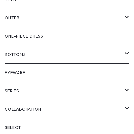
PULL OVER
OUTER
SHIRT
VEST
ONE-PIECE DRESS
VEST
JACKET
BOTTOMS
COAT
SHORT LENGS
EYEWARE
PULL OVER
FULL LENGS
SERIES
SKIRT
"matoi"
COLLABORATION
"enkan"
"tsunagi"
RADIO EVA
SELECT