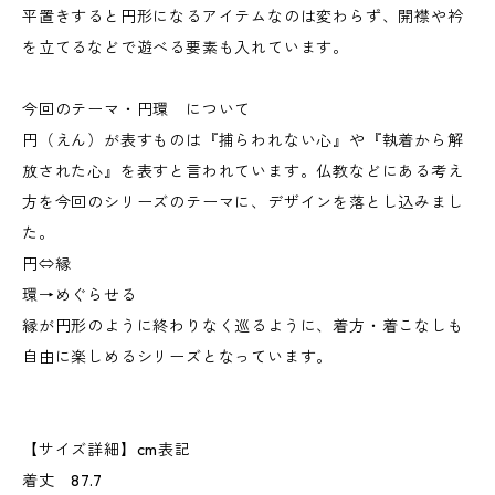
平置きすると円形になるアイテムなのは変わらず、開襟や衿
を立てるなどで遊べる要素も入れています。
今回のテーマ・円環 について
円（えん）が表すものは『捕らわれない心』や『執着から解
放された心』を表すと言われています。仏教などにある考え
方を今回のシリーズのテーマに、デザインを落とし込みまし
た。
円⇔縁
環→めぐらせる
縁が円形のように終わりなく巡るように、着方・着こなしも
自由に楽しめるシリーズとなっています。
【サイズ詳細】cm表記
着丈 87.7