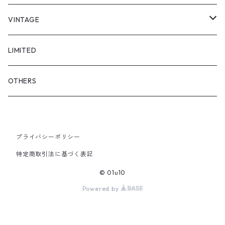
"asobi"
1+O
VINTAGE
FULL DIVE
TOPS
LIMITED
iCONOLOGY
OUTER
OTHERS
BOTTOMS
プライバシーポリシー
SHOES & ACCESSORY
特定商取引法に基づく表記
© 01u10
Powered by