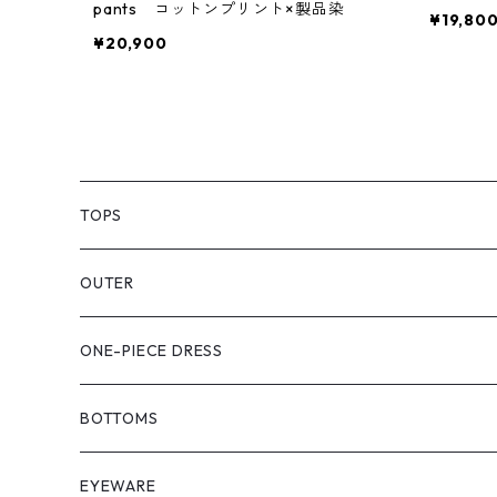
pants コットンプリント×製品染
¥19,80
¥20,900
TOPS
PULL OVER
OUTER
SHIRT
VEST
ONE-PIECE DRESS
VEST
JACKET
BOTTOMS
COAT
SHORT LENGS
EYEWARE