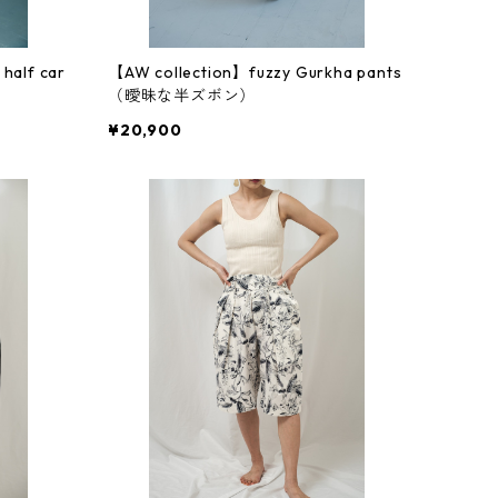
half car
【AW collection】fuzzy Gurkha pants
（曖昧な半ズボン）
¥20,900