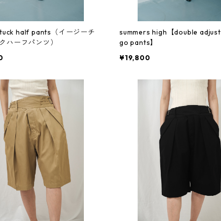
lt tuck half pants（イージーチ
summers high【double adjust 
クハーフパンツ）
go pants】
0
¥19,800