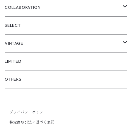
SKIRT
"matoi"
COLLABORATION
"enkan"
"tsunagi"
RADIO EVA
SELECT
"asobi"
1+O
VINTAGE
FULL DIVE
TOPS
LIMITED
iCONOLOGY
OUTER
OTHERS
BOTTOMS
プライバシーポリシー
SHOES & ACCESSORY
特定商取引法に基づく表記