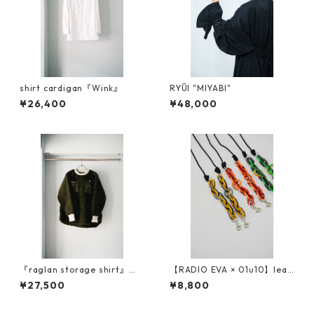
shirt cardigan『Wink』
RYŪI "MIYABI"
¥26,400
¥48,000
『raglan storage shirt』ボ
【RADIO EVA × 01u10】leat
ア素材
her chain strap
¥27,500
¥8,800