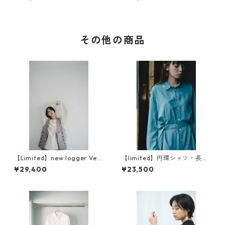
材）
生地
その他の商品
【Limited】new logger Vest
【limited】円環シャツ・長
（ニューロガーベスト）
袖 crease care finishing
¥29,400
¥23,500
（イージーケア）