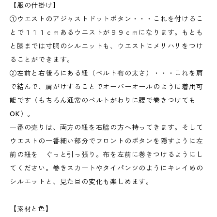
【服の仕掛け】
①ウエストのアジャストドットボタン・・・これを付けるこ
とで１１１ｃｍあるウエストが９９ｃｍになります。もとも
と膝までは寸胴のシルエットも、ウエストにメリハリをつけ
ることができます。
②左前と右後ろにある紐（ベルト布の太さ）・・・これを肩
で結んで、肩がけすることでオーバーオールのように着用可
能です（もちろん通常のベルトがわりに腰で巻きつけても
OK）。
一番の売りは、両方の紐を右脇の方へ持ってきます。そして
ウエストの一番細い部分でフロントのボタンを隠すように左
前の紐を ぐっと引っ張り。布を左前に巻きつけるようにし
てください。巻きスカートやタイパンツのようにキレイめの
シルエットと、見た目の変化も楽しめます。
【素材と色】