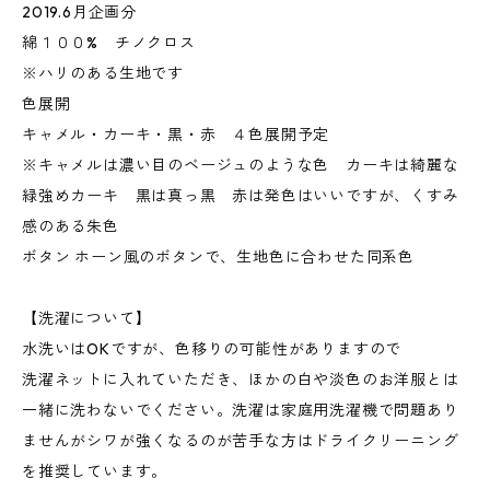
2019.6月企画分
綿１００% チノクロス
※ハリのある生地です
色展開
キャメル・カーキ・黒・赤 ４色展開予定
※キャメルは濃い目のベージュのような色 カーキは綺麗な
緑強めカーキ 黒は真っ黒 赤は発色はいいですが、くすみ
感のある朱色
ボタン ホーン風のボタンで、生地色に合わせた同系色
【洗濯について】
水洗いはOKですが、色移りの可能性がありますので
洗濯ネットに入れていただき、ほかの白や淡色のお洋服とは
一緒に洗わないでください。洗濯は家庭用洗濯機で問題あり
ませんがシワが強くなるのが苦手な方はドライクリーニング
を推奨しています。