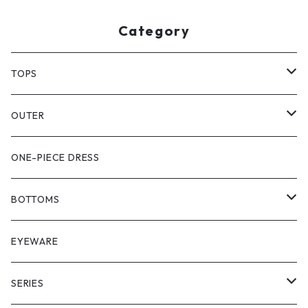
Category
TOPS
PULL OVER
OUTER
SHIRT
VEST
ONE-PIECE DRESS
VEST
JACKET
BOTTOMS
COAT
SHORT LENGS
EYEWARE
PULL OVER
FULL LENGS
SERIES