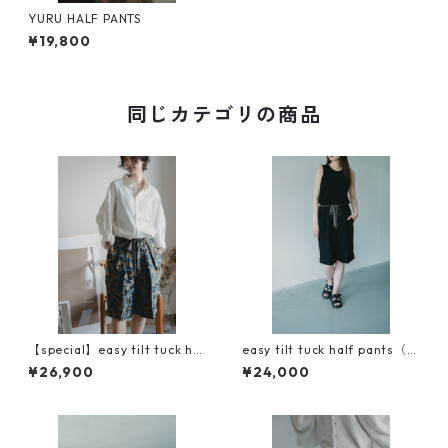
YURU HALF PANTS
¥19,800
同じカテゴリの商品
【special】easy tilt tuck hal
easy tilt tuck half pants（イ
f pants（イージーチルトタッ
ージーチルトタックハーフパ
¥26,900
¥24,000
クハーフパンツ）
ンツ）