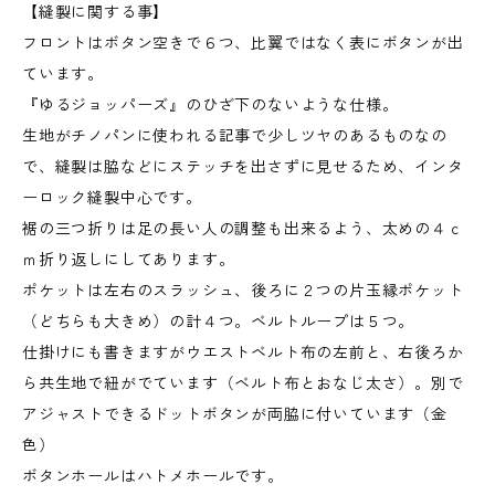
【縫製に関する事】
フロントはボタン空きで６つ、比翼ではなく表にボタンが出
ています。
『ゆるジョッパーズ』のひざ下のないような仕様。
生地がチノパンに使われる記事で少しツヤのあるものなの
で、縫製は脇などにステッチを出さずに見せるため、インタ
ーロック縫製中心です。
裾の三つ折りは足の長い人の調整も出来るよう、太めの４ｃ
ｍ折り返しにしてあります。
ポケットは左右のスラッシュ、後ろに２つの片玉縁ポケット
（どちらも大きめ）の計４つ。ベルトループは５つ。
仕掛けにも書きますがウエストベルト布の左前と、右後ろか
ら共生地で紐がでています（ベルト布とおなじ太さ）。別で
アジャストできるドットボタンが両脇に付いています（金
色）
ボタンホールはハトメホールです。