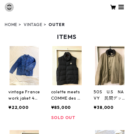
HOME
VINTAGE
OUTER
ITEMS
vintage France
colette meets
50S U.S NA
work jaket 40
COMME des G
VY 民間デッ
s〜50s モール
ARCONS 限定
キジャケット
¥22,000
¥85,000
¥38,000
スキン
モンクレール
M寸
ウールギャバダ
SOLD OUT
ウンベスト