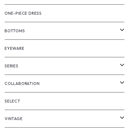
SHIRT
VEST
ONE-PIECE DRESS
VEST
JACKET
BOTTOMS
COAT
SHORT LENGS
EYEWARE
PULL OVER
FULL LENGS
SERIES
SKIRT
"matoi"
COLLABORATION
"enkan"
"tsunagi"
RADIO EVA
SELECT
"asobi"
1+O
VINTAGE