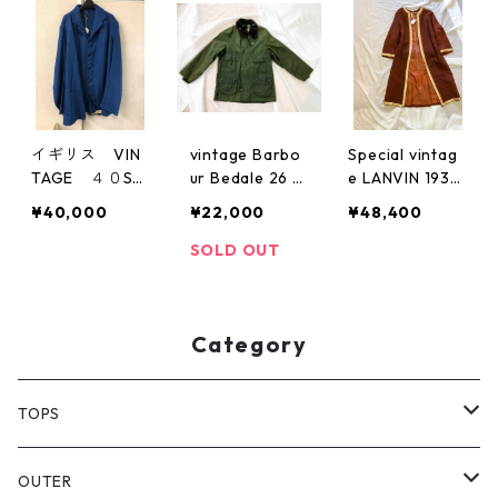
イギリス VIN
vintage Barbo
Special vintag
TAGE ４０S
ur Bedale 26 1
e LANVIN 1930
ホスピタルジャ
988年製 3ワラ
s リメイク
¥40,000
¥22,000
¥48,400
ケット
ント
SOLD OUT
Category
TOPS
PULL OVER
OUTER