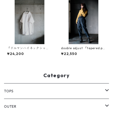
『ドルマンハイネックシャ
double adjust 『tapered pa
ツ』素材比べ
nts』
¥24,200
¥22,550
Category
TOPS
PULL OVER
OUTER