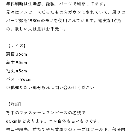
年代判断は生地感、縫製、パーツで判断してます。
元々はワンピースだったものをガウンにされていて、周りの
パーツ類も1930sのモノを使用されています。確実な1点も
の。欲しい人は是非お手元に。
【サイズ】
肩幅 36cm
着丈 95cm
袖丈 45cm
バスト 96cm
※他知りたい部分あれば問い合わせください
【詳細】
背中のファスナーはワンピースの名残で
60cmほどあります。コレ自体も古いものです。
袖口や紐先、前たてやら首周りのテープはゴールド。部分的