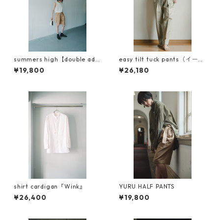
summers high【double adju
easy tilt tuck pants（イージ
st half cargo pants】
ーチルトタックパンツ）
¥19,800
¥26,180
shirt cardigan『Wink』
YURU HALF PANTS
¥26,400
¥19,800