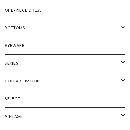
SHIRT
VEST
ONE-PIECE DRESS
VEST
JACKET
BOTTOMS
COAT
SHORT LENGS
EYEWARE
PULL OVER
FULL LENGS
SERIES
SKIRT
"matoi"
COLLABORATION
"enkan"
"tsunagi"
RADIO EVA
SELECT
"asobi"
1+O
VINTAGE