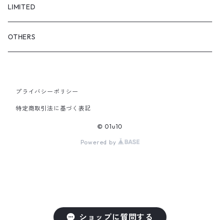
FULL DIVE
TOPS
LIMITED
iCONOLOGY
OUTER
OTHERS
BOTTOMS
プライバシーポリシー
SHOES & ACCESSORY
特定商取引法に基づく表記
© 01u10
Powered by
ショップに質問する