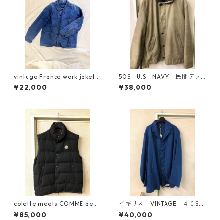
vintage France work jaket
50S U.S NAVY 民間デッ
40s〜50s モールスキン
キジャケット M寸
¥22,000
¥38,000
colette meets COMME des
イギリス VINTAGE ４０S
GARCONS 限定 モンクレール
ホスピタルジャケット
¥85,000
¥40,000
ウールギャバダウンベスト