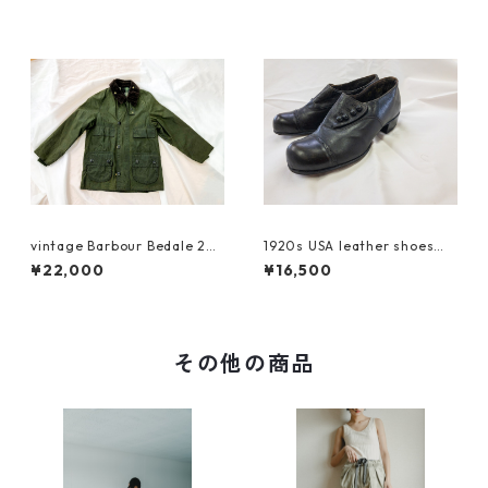
vintage Barbour Bedale 26 1
1920s USA leather shoes【v
988年製 3ワラント
intage】
¥22,000
¥16,500
その他の商品