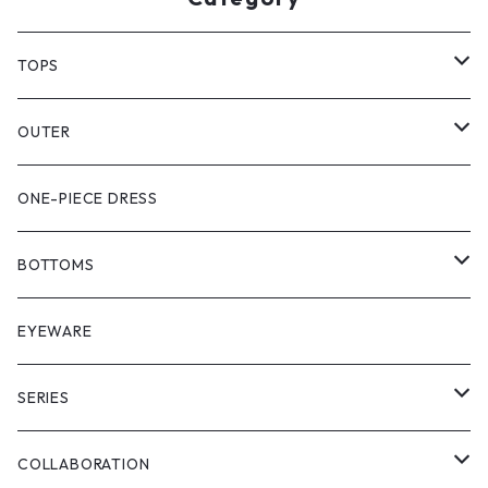
TOPS
PULL OVER
OUTER
SHIRT
VEST
ONE-PIECE DRESS
VEST
JACKET
BOTTOMS
COAT
SHORT LENGS
EYEWARE
PULL OVER
FULL LENGS
SERIES
SKIRT
"matoi"
COLLABORATION