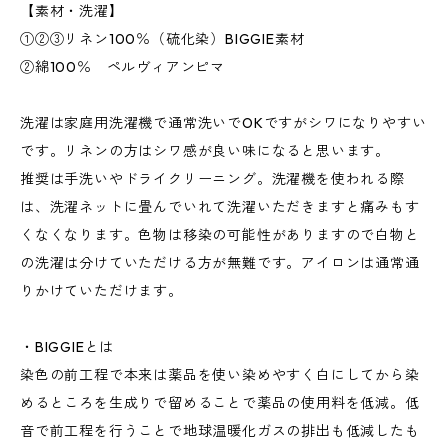
【素材・洗濯】
①②③リネン100％（硫化染）BIGGIE素材
②綿100％ ペルヴィアンピマ
洗濯は家庭用洗濯機で通常洗いでOKですがシワになりやすい
です。リネンの方はシワ感が良い味になると思います。
推奨は手洗いやドライクリーニング。洗濯機を使われる際
は、洗濯ネットに畳んでいれて洗濯いただきますと痛みもす
くなくなります。色物は移染の可能性がありますので白物と
の洗濯は分けていただける方が無難です。アイロンは通常通
りかけていただけます。
・BIGGIEとは
染色の前工程で本来は薬品を使い染めやすく白にしてから染
めるところを生成りで留めることで薬品の使用料を低減。低
音で前工程を行うことで地球温暖化ガスの排出も低減したも