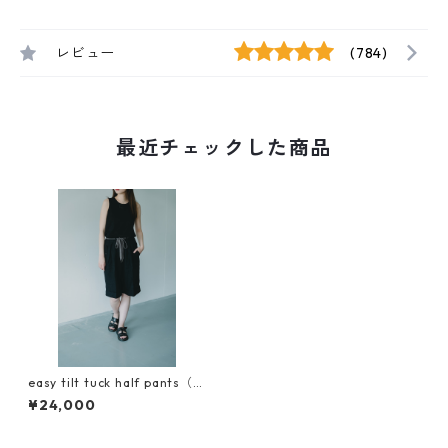
レビュー
(784)
最近チェックした商品
easy tilt tuck half pants（イ
ージーチルトタックハーフパ
¥24,000
ンツ）