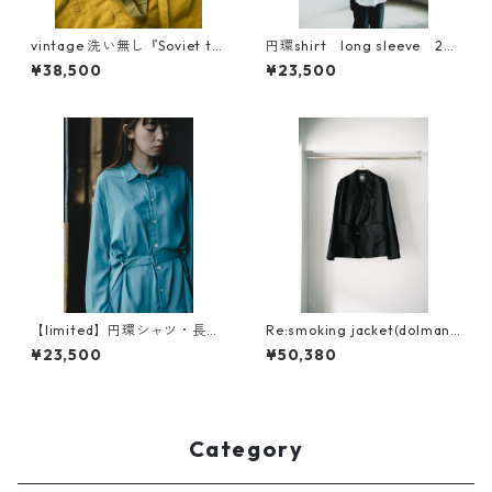
vintage 洗い無し『Soviet ta
円環shirt long sleeve 20
nkers jacket』dead stock
23新素材
¥38,500
¥23,500
【limited】円環シャツ・長
Re:smoking jacket(dolman
袖 crease care finishing
sleeve )
¥23,500
¥50,380
（イージーケア）
Category