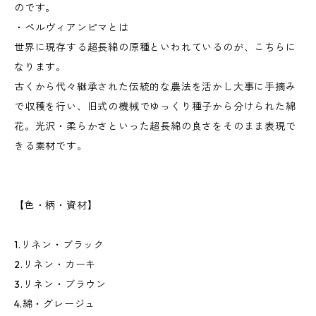
のです。
・ペルヴィアンピマとは
世界に現存する超長綿の原種といわれているのが、こちらに
なります。
古くから代々継承された伝統的な農法を活かし大事に手摘み
で収穫を行い、旧式の機械でゆっくり種子から分けられた綿
花。光沢・柔らかさといった超長綿の良さをそのまま表現で
きる素材です。
【色・柄・資材】
1.リネン・ブラック
2.リネン・カーキ
3.リネン・ブラウン
4.綿・グレージュ