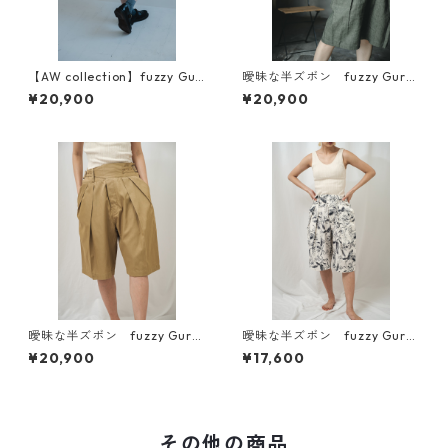
【AW collection】fuzzy Gur
曖昧な半ズボン fuzzy Gurk
kha pants（曖昧な半ズボン）
ha pants リネン（BIGGIE素
¥20,900
¥20,900
材）
曖昧な半ズボン fuzzy Gurk
曖昧な半ズボン fuzzy Gurk
ha short pants オリジナル
ha short pants コットンプ
¥20,900
¥17,600
生地
リント生地
その他の商品