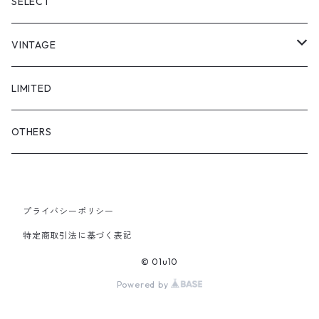
"tsunagi"
RADIO EVA
SELECT
"asobi"
1+O
VINTAGE
FULL DIVE
TOPS
LIMITED
iCONOLOGY
OUTER
OTHERS
BOTTOMS
プライバシーポリシー
SHOES & ACCESSORY
特定商取引法に基づく表記
© 01u10
Powered by