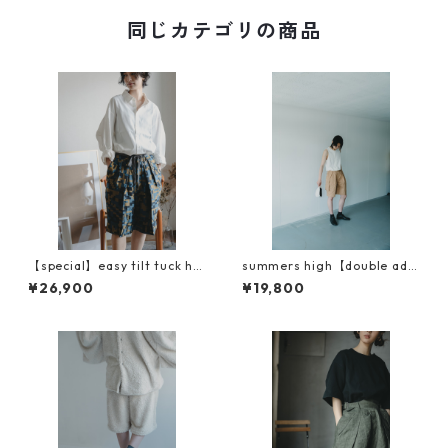
同じカテゴリの商品
【special】easy tilt tuck hal
summers high【double adju
f pants（イージーチルトタッ
st half cargo pants】
¥26,900
¥19,800
クハーフパンツ）