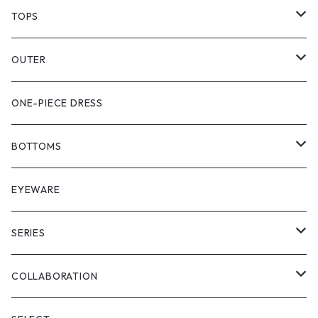
TOPS
PULL OVER
OUTER
SHIRT
VEST
ONE-PIECE DRESS
VEST
JACKET
BOTTOMS
COAT
SHORT LENGS
EYEWARE
PULL OVER
FULL LENGS
SERIES
SKIRT
"matoi"
COLLABORATION
"enkan"