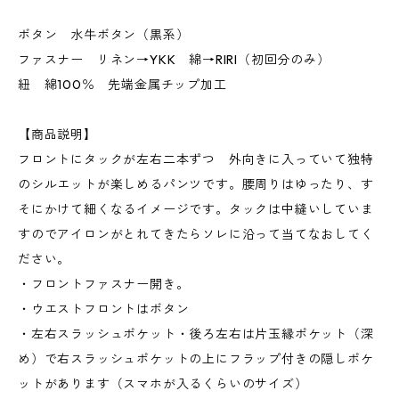
ボタン 水牛ボタン（黒系）
ファスナー リネン→YKK 綿→RIRI（初回分のみ）
紐 綿100％ 先端金属チップ加工
【商品説明】
フロントにタックが左右二本ずつ 外向きに入っていて独特
のシルエットが楽しめるパンツです。腰周りはゆったり、す
そにかけて細くなるイメージです。タックは中縫いしていま
すのでアイロンがとれてきたらソレに沿って当てなおしてく
ださい。
・フロントファスナー開き。
・ウエストフロントはボタン
・左右スラッシュポケット・後ろ左右は片玉縁ポケット（深
め）で右スラッシュポケットの上にフラップ付きの隠しポケ
ットがあります（スマホが入るくらいのサイズ）