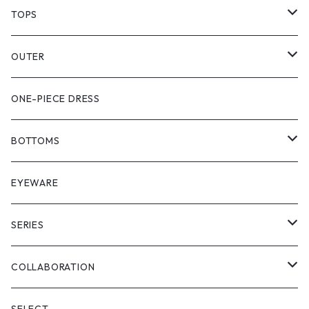
TOPS
PULL OVER
OUTER
SHIRT
VEST
ONE-PIECE DRESS
VEST
JACKET
BOTTOMS
COAT
SHORT LENGS
EYEWARE
PULL OVER
FULL LENGS
SERIES
SKIRT
"matoi"
COLLABORATION
"enkan"
"tsunagi"
RADIO EVA