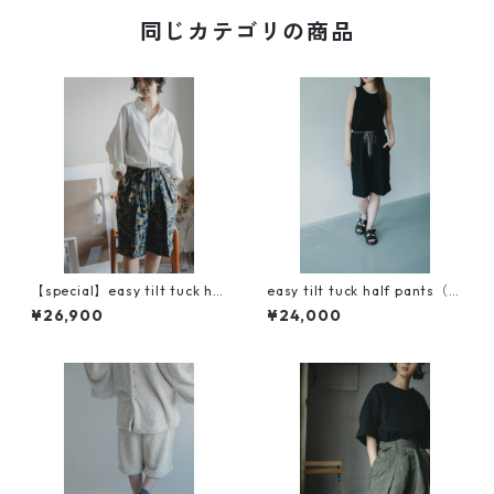
同じカテゴリの商品
【special】easy tilt tuck hal
easy tilt tuck half pants（イ
f pants（イージーチルトタッ
ージーチルトタックハーフパ
¥26,900
¥24,000
クハーフパンツ）
ンツ）