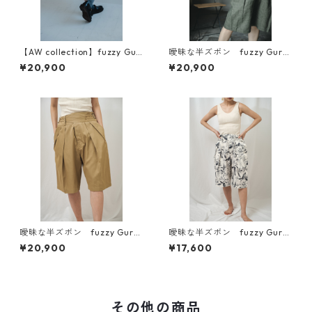
【AW collection】fuzzy Gur
曖昧な半ズボン fuzzy Gurk
kha pants（曖昧な半ズボン）
ha pants リネン（BIGGIE素
¥20,900
¥20,900
材）
曖昧な半ズボン fuzzy Gurk
曖昧な半ズボン fuzzy Gurk
ha short pants オリジナル
ha short pants コットンプ
¥20,900
¥17,600
生地
リント生地
その他の商品