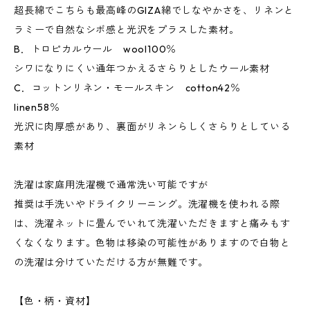
超長綿でこちらも最高峰のGIZA綿でしなやかさを、リネンと
ラミーで自然なシボ感と光沢をプラスした素材。
B．トロピカルウール wool100％
シワになりにくい通年つかえるさらりとしたウール素材
C．コットンリネン・モールスキン cotton42％
linen58％
光沢に肉厚感があり、裏面がリネンらしくさらりとしている
素材
洗濯は家庭用洗濯機で通常洗い可能ですが
推奨は手洗いやドライクリーニング。洗濯機を使われる際
は、洗濯ネットに畳んでいれて洗濯いただきますと痛みもす
くなくなります。色物は移染の可能性がありますので白物と
の洗濯は分けていただける方が無難です。
【色・柄・資材】