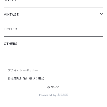
SELECT
"asobi"
1+O
VINTAGE
FULL DIVE
TOPS
LIMITED
iCONOLOGY
OUTER
OTHERS
BOTTOMS
プライバシーポリシー
SHOES & ACCESSORY
特定商取引法に基づく表記
© 01u10
Powered by