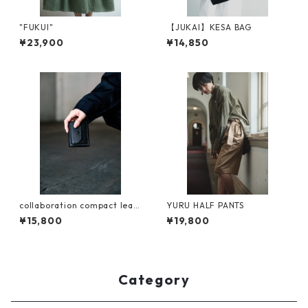
"FUKUI"
【JUKAI】KESA BAG
¥23,900
¥14,850
collaboration compact leat
YURU HALF PANTS
her wallet
¥15,800
¥19,800
Category