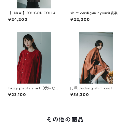
【JUKAI】SOUGOU COLLAR
shirt cardigan hyouri(表裏）
SHIRTS
zig-zag(ジグザグ）
¥24,200
¥22,000
fuzzy pleats shirt（曖昧なシ
円環 docking shirt coat
ャツ）キュプラコットン使用
¥23,100
¥36,300
その他の商品