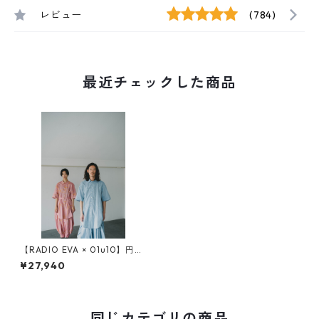
レビュー
(784)
最近チェックした商品
【RADIO EVA × 01u10】円環
rope jacquard half sleeve s
¥27,940
hirt
同じカテゴリの商品