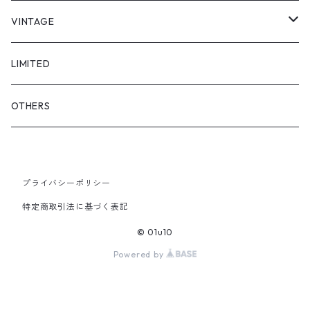
"asobi"
1+O
VINTAGE
FULL DIVE
TOPS
LIMITED
iCONOLOGY
OUTER
OTHERS
BOTTOMS
プライバシーポリシー
SHOES & ACCESSORY
特定商取引法に基づく表記
© 01u10
Powered by