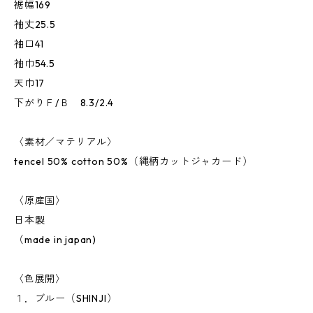
裾幅169
袖丈25.5
袖口41
袖巾54.5
天巾17
下がりＦ/Ｂ 8.3/2.4
〈素材／マテリアル〉
tencel 50% cotton 50%（縄柄カットジャカード）
〈原産国〉
日本製
（made in japan)
〈色展開〉
１．ブルー（SHINJI）