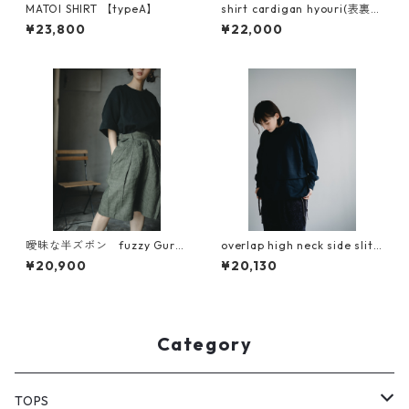
MATOI SHIRT 【typeA】
shirt cardigan hyouri(表裏）
zig-zag(ジグザグ）
¥23,800
¥22,000
曖昧な半ズボン fuzzy Gurk
overlap high neck side slit
ha pants リネン（BIGGIE素
pullover（beetle)
¥20,900
¥20,130
材）
Category
TOPS