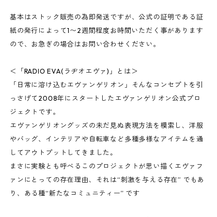
基本はストック販売の為即発送ですが、公式の証明である証
紙の発行によって1〜2週間程度お時間いただく事があります
ので、お急ぎの場合はお問い合わせください。
＜「RADIO EVA(ラヂオエヴァ)」とは＞
「日常に溶け込むエヴァンゲリオン」そんなコンセプトを引
っさげて2008年にスタートしたエヴァンゲリオン公式プロ
ジェクトです。
エヴァンゲリオングッズの未だ見ぬ表現方法を模索し、洋服
やバッグ、インテリアや自転車など多種多様なアイテムを通
してアウトプットしてきました。
まさに実験とも呼べるこのプロジェクトが思い描くエヴァフ
ァンにとっての存在理由、それは“刺激を与える存在” でもあ
り、ある種“新たなコミュニティー” です