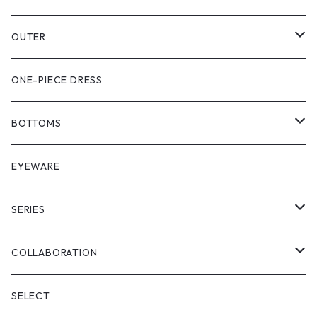
PULL OVER
OUTER
SHIRT
VEST
ONE-PIECE DRESS
VEST
JACKET
BOTTOMS
COAT
SHORT LENGS
EYEWARE
PULL OVER
FULL LENGS
SERIES
SKIRT
"matoi"
COLLABORATION
"enkan"
"tsunagi"
RADIO EVA
SELECT