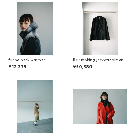
funnelneck warmer （一重
Re:smoking jacket(dolman
仕立て）
sleeve )
¥12,375
¥50,380