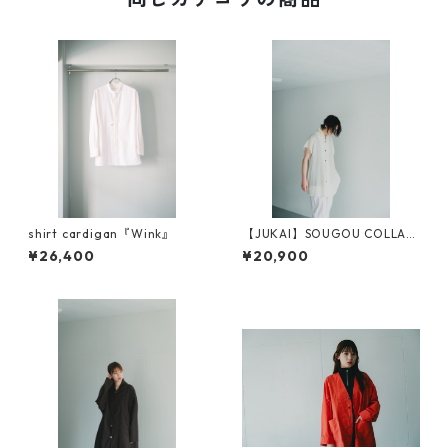
shirt cardigan『Wink』
【JUKAI】SOUGOU COLLAR
SHIRTS（NON-SLEEVE）
¥26,400
¥20,900