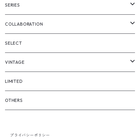
PULL OVER
FULL LENGS
SERIES
SKIRT
"matoi"
COLLABORATION
"enkan"
"tsunagi"
RADIO EVA
SELECT
"asobi"
1+O
VINTAGE
FULL DIVE
TOPS
LIMITED
iCONOLOGY
OUTER
OTHERS
BOTTOMS
プライバシーポリシー
SHOES & ACCESSORY