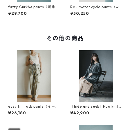
fuzzy Gurkha pants（曖昧な
Re：motor cycle pants（wo
ズボン）キュプラコットン使
ol type）
¥29,700
¥30,250
用
その他の商品
easy tilt tuck pants（イージ
【hide and seek】Hug knit
ーチルトタックパンツ）
(ハグニット）
¥26,180
¥42,900