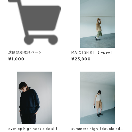
遠隔試着依頼ページ
MATOI SHIRT 【typeA】
¥1,000
¥23,800
overlap high neck side slit
summers high【double adju