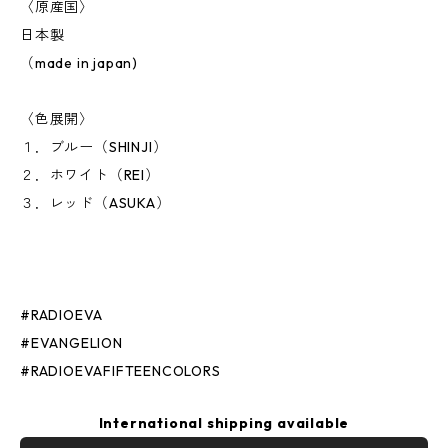
〈原産国〉
日本製
（made in japan)
〈色展開〉
１．ブルー（SHINJI）
２．ホワイト（REI）
３．レッド（ASUKA）
#RADIOEVA
#EVANGELION
#RADIOEVAFIFTEENCOLORS
International shipping available