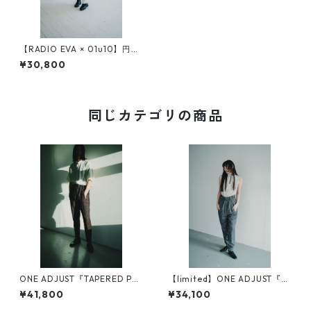
【RADIO EVA × 01u10】円環
rope jacquard many many g
¥30,800
ather pants
同じカテゴリの商品
ONE ADJUST『TAPERED PA
【limited】ONE ADJUST『T
NTS』
APERED PANTS』
¥41,800
¥34,100