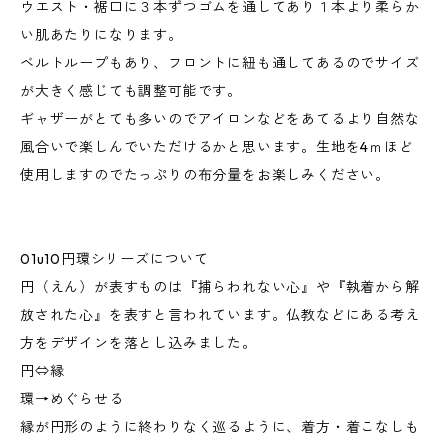
ウエスト・裾口に３本ずつゴムを通してあり１本より柔らか
い肌あたりになります。
ベルトループもあり、フロントに紐も通してあるのでサイズ
が大きく感じても調整可能です。
ギャザーがとても多いのでアイロンなどをあてるより自然な
風合いで楽しんでいただけるかと思います。生地を4ｍほど
使用しますのでたっぷりの布分量をお楽しみください。
01u10円環シリーズについて
円（えん）が表すものは『捕らわれない心』や『執着から解
放された心』を表すと言われています。仏教などにある考え
方をデザインを落とし込みました。
円⇔縁
環→めぐらせる
縁が円形のように終わりなく巡るように、着方・着こなしも