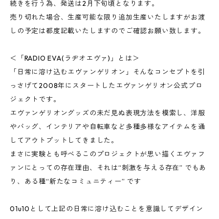
続きを行う為、発送は2月下旬頃となります。
売り切れた場合、生産可能な限り追加生産いたしますがお渡
しの予定は都度記載いたしますのでご確認お願い致します。
＜「RADIO EVA(ラヂオエヴァ)」とは＞
「日常に溶け込むエヴァンゲリオン」そんなコンセプトを引
っさげて2008年にスタートしたエヴァンゲリオン公式プロ
ジェクトです。
エヴァンゲリオングッズの未だ見ぬ表現方法を模索し、洋服
やバッグ、インテリアや自転車など多種多様なアイテムを通
してアウトプットしてきました。
まさに実験とも呼べるこのプロジェクトが思い描くエヴァフ
ァンにとっての存在理由、それは“刺激を与える存在” でもあ
り、ある種“新たなコミュニティー” です
01u10として上記の日常に溶け込むことを意識してデザイン