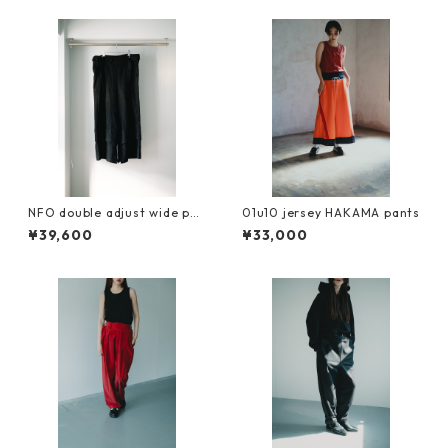
NFO double adjust wide pan
01u10 jersey HAKAMA pants
ts『可変』
¥39,600
¥33,000