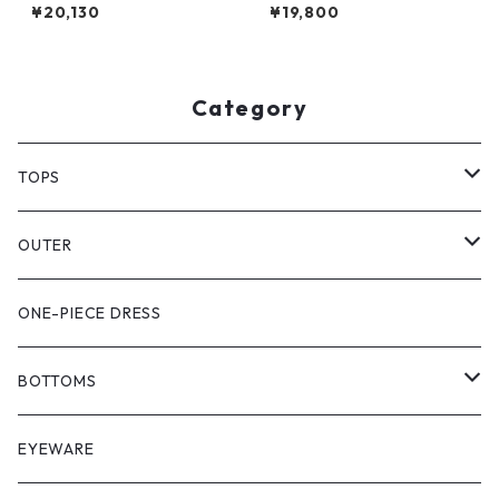
pullover（beetle)
st half cargo pants】
¥20,130
¥19,800
Category
TOPS
PULL OVER
OUTER
SHIRT
VEST
ONE-PIECE DRESS
VEST
JACKET
BOTTOMS
COAT
SHORT LENGS
EYEWARE