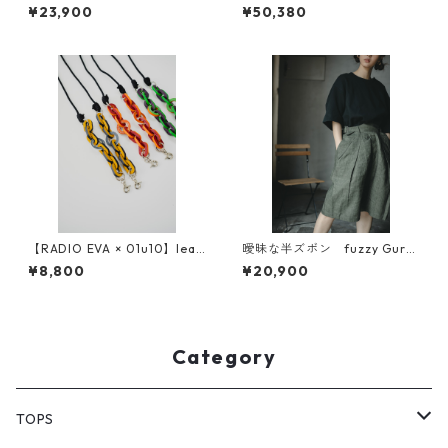
sleeve )
¥23,900
¥50,380
【RADIO EVA × 01u10】leat
曖昧な半ズボン fuzzy Gurk
her chain strap
ha pants リネン（BIGGIE素
¥8,800
¥20,900
材）
Category
TOPS