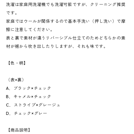
洗濯は家庭用洗濯機でも洗濯可能ですが、クリーニング推奨
です。
家庭ではウールが関係するので基本手洗い（押し洗い）で摩
擦に注意してください。
表と裏で素材が違うリバーシブル仕立てのためどちらかの素
材が裾から吹き出したりしますが、それも味です。
【色・柄】
（表×裏）
A．ブラック×チェック
B．キャメル×チェック
C．ストライプ×グレージュ
D．チェック×グレー
【商品説明】