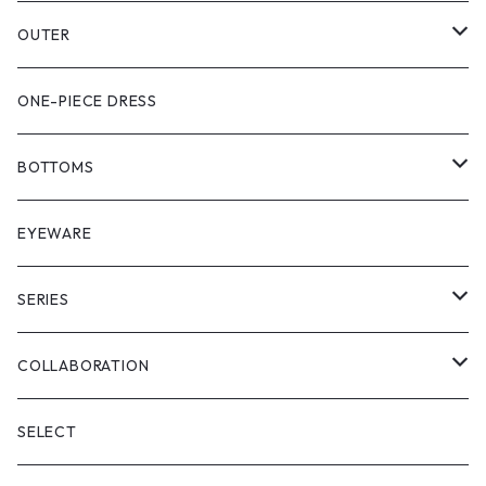
PULL OVER
OUTER
SHIRT
VEST
ONE-PIECE DRESS
VEST
JACKET
BOTTOMS
COAT
SHORT LENGS
EYEWARE
PULL OVER
FULL LENGS
SERIES
SKIRT
"matoi"
COLLABORATION
"enkan"
"tsunagi"
RADIO EVA
SELECT