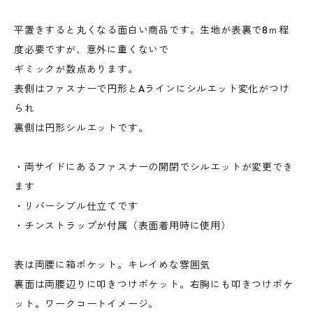
平置きすると丸くなる面白い商品です。生地が表裏で8ｍ程
度必要ですが、意外に重くないで
ギミックが数点あります。
表側はファスナーで円形とAラインにシルエット変化がつけ
られ
裏側は円形シルエットです。
・両サイドにあるファスナーの開閉でシルエットが変更でき
ます
・リバーシブル仕立てです
・チンストラップが付属（表面着用時に使用）
表は両腰に箱ポケット。キレイめな雰囲気
裏面は両腰辺りに叩きつけポケット。右胸にも叩きつけポケ
ット。ワークコートイメージ。