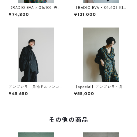
【RADIO EVA × 01u10】円環
【RADIO EVA × 01u10】KIM
digital camouflage jacquar
ONO over coat（digital ca
¥74,800
¥121,000
d reversible coat
mouflage）
アンブレラ・角袖ドルマンコ
【special】アンブレラ・角袖
ート
ドルマンコート オリジナル
¥45,650
¥55,000
素材
その他の商品