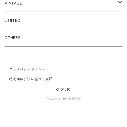
"asobi"
1+O
VINTAGE
FULL DIVE
TOPS
LIMITED
iCONOLOGY
OUTER
OTHERS
BOTTOMS
プライバシーポリシー
SHOES & ACCESSORY
特定商取引法に基づく表記
© 01u10
Powered by