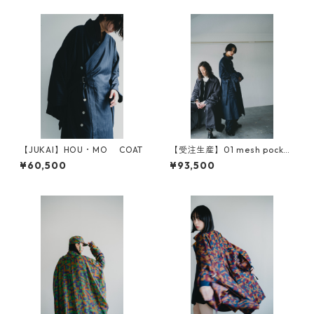
【JUKAI】HOU・MO COAT
【受注生産】01 mesh pocket
motorcycle coat（original s
¥60,500
¥93,500
leeve）