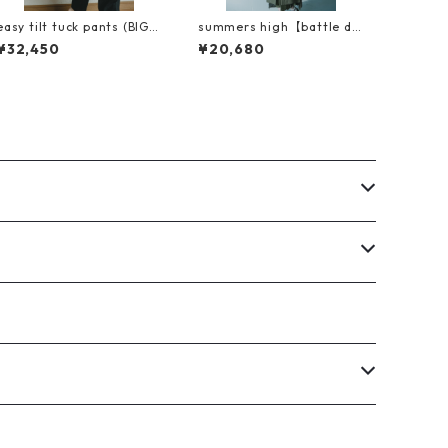
easy tilt tuck pants (BIGG
summers high【battle dr
IE linen 使用)
ess HAORU】
¥32,450
¥20,680