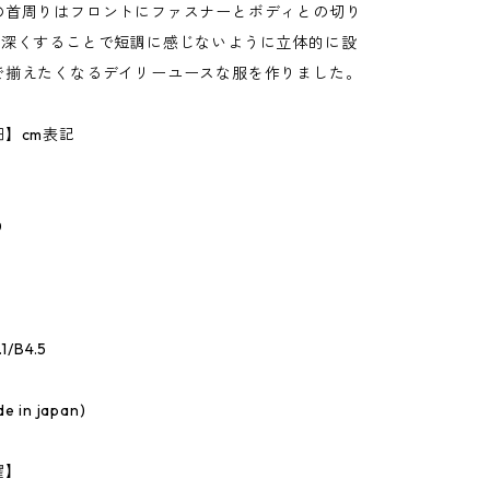
の首周りはフロントにファスナーとボディとの切り
を深くすることで短調に感じないように立体的に設
で揃えたくなるデイリーユースな服を作りました。
】cm表記
0
/B4.5
in japan)
濯】