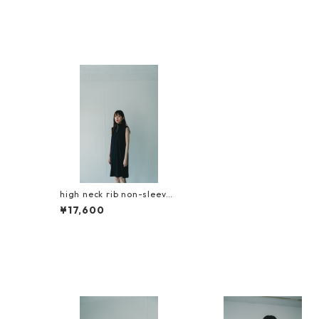
high neck rib non-sleeve
short dress
¥17,600