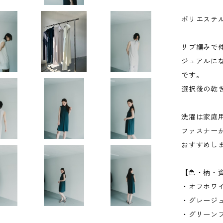
ポリエステル
リブ編みで
ジュアルに
です。
選択後の乾
洗濯は家庭
ファスナー
おすすめし
【色・柄・
・オフホワ
・グレージ
・グリーン