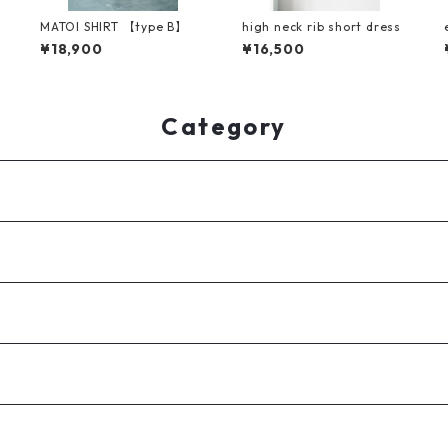
MATOI SHIRT 【type B】
high neck rib short dress
¥18,900
¥16,500
Category