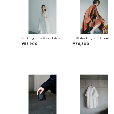
docking cape＆skirt dress
円環 docking shirt coat
INORI（祈）
¥53,900
¥36,300