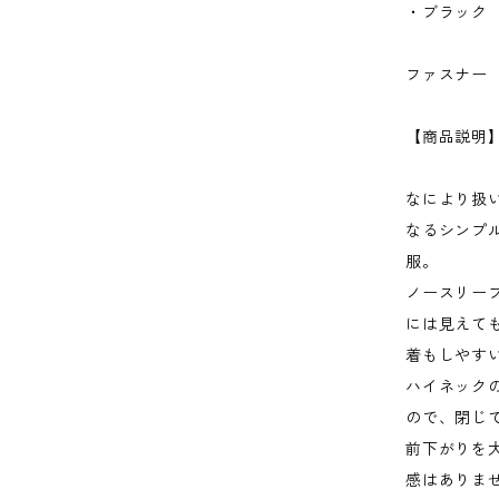
・ブラック
ファスナー 
【商品説明
なにより扱
なるシンプ
服。
ノースリー
には見えて
着もしやす
ハイネックの
ので、閉じ
前下がりを
感はありま