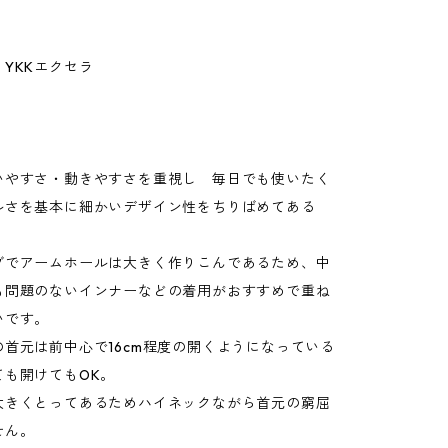
YKKエクセラ
】
いやすさ・動きやすさを重視し 毎日でも使いたく
ルさを基本に細かいデザイン性をちりばめてある
ブでアームホールは大きく作りこんであるため、中
も問題のないインナーなどの着用がおすすめで重ね
いです。
首元は前中心で16cm程度の開くようになっている
ても開けてもOK。
大きくとってあるためハイネックながら首元の窮屈
せん。