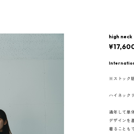
high neck
¥17,60
Internatio
※ストック
ハイネック
通年して単
デザインを
着ることも