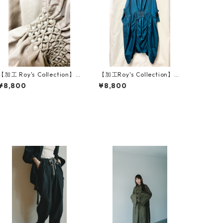
【加工 Roy's Collection】h
【加工Roy's Collection】h
and smocking HAORU
and smocking FUKUI
¥8,800
¥8,800