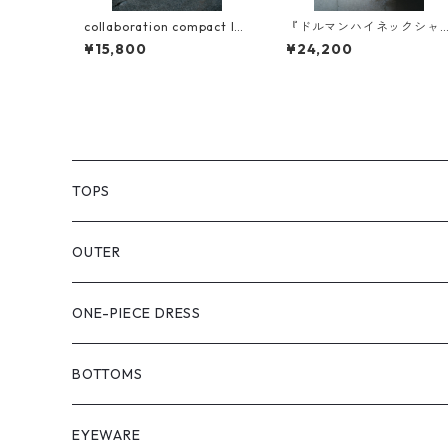
collaboration compact lea
『ドルマンハイネックシャ
ther wallet
ツ』素材比べ
¥15,800
¥24,200
TOPS
PULL OVER
OUTER
SHIRT
VEST
ONE-PIECE DRESS
VEST
JACKET
BOTTOMS
COAT
SHORT LENGS
EYEWARE