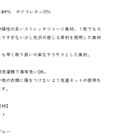
89％ ポリウレタン11％
伸縮性の良いストレッチジャージ素材。１枚でもカ
なりすぎない少し光沢の感じる原料を使用した素材
きも早く取り扱いの楽なサラサラとした素材。
用洗濯機で通常洗いOK。
が他の衣類に傷をつけないよう洗濯ネットの使用を
ます。
資材】
イト
ュ
ブルー