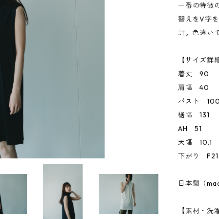
一番の特徴
替えをV字
計。色違い
【サイズ詳細
着丈 90
肩幅 40
バスト 10
裾幅 131
AH 51
天幅 10.1
下がり F21.1
日本製（made 
【素材・洗