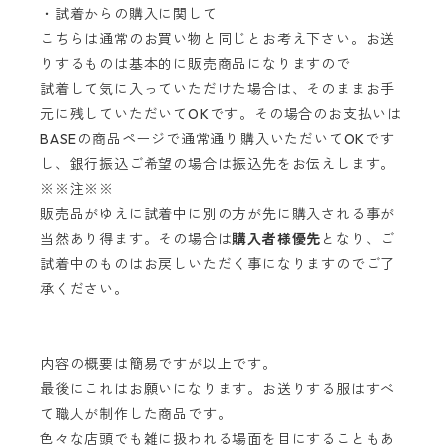
・試着からの購入に関して
こちらは通常のお買い物と同じとお考え下さい。お送
りするものは基本的に販売商品になりますので
試着して気に入っていただけた場合は、そのままお手
元に残していただいてOKです。その場合のお支払いは
BASEの商品ページで通常通り購入いただいてOKです
し、銀行振込ご希望の場合は振込先をお伝えします。
※※注※※
販売品がゆえに試着中に別の方が先に購入される事が
当然あり得ます。その場合は
購入者様優先
となり、ご
試着中のものはお戻しいただく事になりますのでご了
承ください。
内容の概要は簡易ですが以上です。
最後にこれはお願いになります。お送りする服はすべ
て職人が制作した商品です。
色々な店頭でも雑に扱われる場面を目にすることもあ