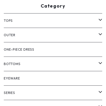
Category
TOPS
PULL OVER
OUTER
SHIRT
VEST
ONE-PIECE DRESS
VEST
JACKET
BOTTOMS
COAT
SHORT LENGS
EYEWARE
PULL OVER
FULL LENGS
SERIES