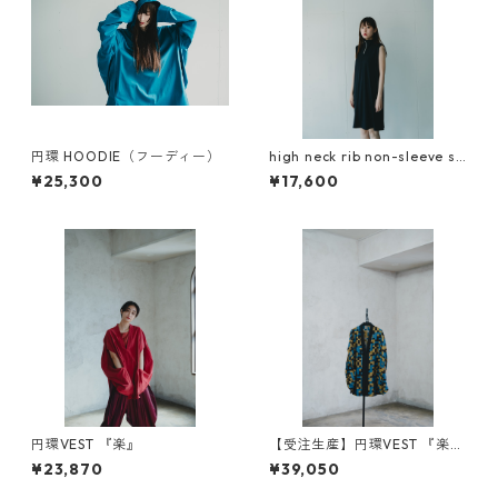
円環 HOODIE（フーディー）
high neck rib non-sleeve sh
ort dress
¥25,300
¥17,600
円環VEST 『楽』
【受注生産】円環VEST 『楽』
CAMOUFLAGE
¥23,870
¥39,050