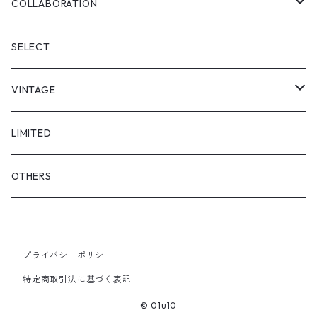
SKIRT
"matoi"
COLLABORATION
"enkan"
"tsunagi"
RADIO EVA
SELECT
"asobi"
1+O
VINTAGE
FULL DIVE
TOPS
LIMITED
iCONOLOGY
OUTER
OTHERS
BOTTOMS
プライバシーポリシー
SHOES & ACCESSORY
特定商取引法に基づく表記
© 01u10