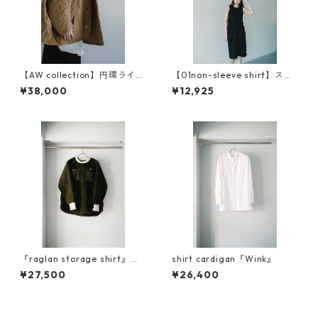
【AW collection】円環ライナ
【01non-sleeve shirt】スビ
ー ナイロン両面キルティン
ンプラチナム使用
¥38,000
¥12,925
グ
『raglan storage shirt』ボ
shirt cardigan『Wink』
ア素材
¥27,500
¥26,400