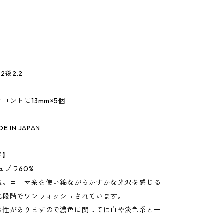
2後2.2
ロントに13mm×5個
 IN JAPAN
濯】
ュプラ60%
織。コーマ糸を使い綿ながらかすかな光沢を感じる
地段階でワンウォッシュされています。
能性がありますので濃色に関しては白や淡色系と一