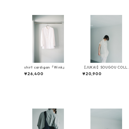
shirt cardigan『Wink』
【JUKAI】SOUGOU COLL
R SHIRTS（NON-SLEEVE）
¥26,400
¥20,900