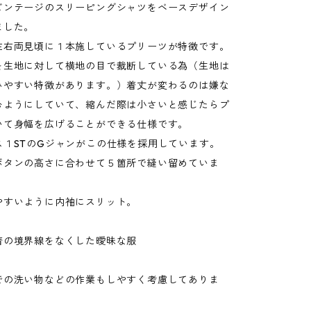
ビンテージのスリーピングシャツをベースデザイン
ました。
左右両見頃に１本施しているプリーツが特徴です。
を生地に対して横地の目で裁断している為（生地は
みやすい特徴があります。）着丈が変わるのは嫌な
むようにしていて、縮んだ際は小さいと感じたらプ
いて身幅を広げることができる仕様です。
ス１STのGジャンがこの仕様を採用しています。
ボタンの高さに合わせて５箇所で縫い留めていま
やすいように内袖にスリット。
着の境界線をなくした曖昧な服
での洗い物などの作業もしやすく考慮してありま