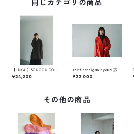
同じカテゴリの商品
A
【JUKAI】SOUGOU COLLA
shirt cardigan hyouri(表
R SHIRTS
裏）zig-zag(ジグザグ）
¥24,200
¥22,000
その他の商品