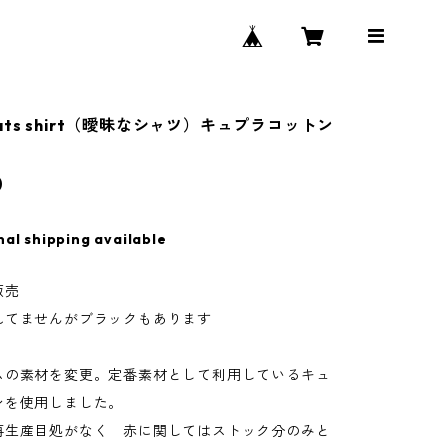
pleats shirt（曖昧なシャツ）キュプラコットン
0
nal shipping available
販売
れてませんがブラックもあります
ムの素材を変更。定番素材として利用しているキュ
ンを使用しました。
再生産目処がなく 赤に関してはストック分のみと