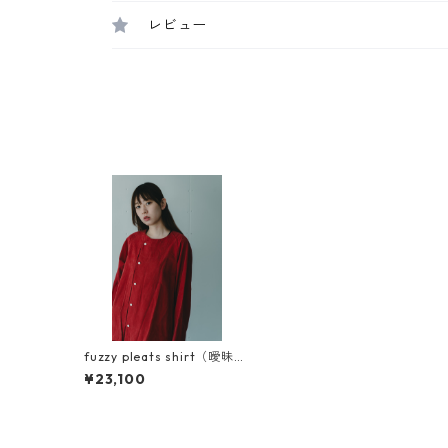
レビュー
fuzzy pleats shirt（曖昧な
シャツ）キュプラコットン
¥23,100
使用