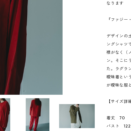
なります
『ファジー
デザインの
ングシャツ
襟がなく（
ン。そこにう
た。ラグラ
曖昧着とい
が曖昧な服
【サイズ詳細
着丈 70
バスト 122