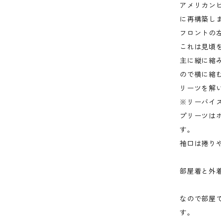
アメリカン
に再構築し
フロントの
これは見頃
主に縦に縮
ので横に縮
リーツを解
※リーバイ
プリーツは
す。
袖口は捲り
部屋着と外
なので部屋
す。