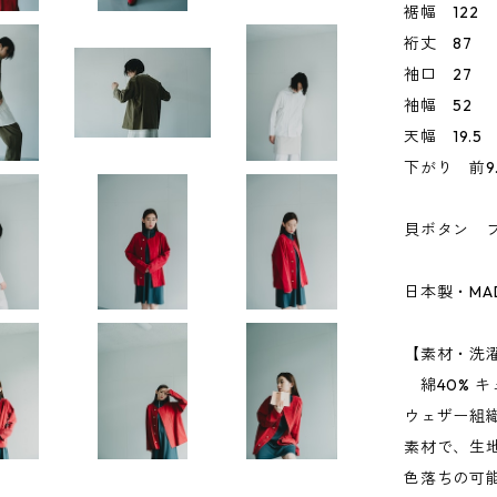
裾幅 122
裄丈 87
袖口 27
袖幅 52
天幅 19.5
下がり 前9.
貝ボタン フ
日本製・MADE
【素材・洗
綿40% キ
ウェザー組
素材で、生
色落ちの可