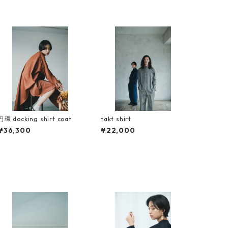
円環 docking shirt coat
takt shirt
¥36,300
¥22,000