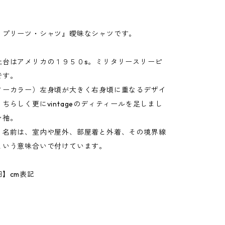
・プリーツ・シャツ』曖昧なシャツです。
土台はアメリカの１９５０s。ミリタリースリーピ
です。
ノーカラー）左身頃が大きく右身頃に重なるデザイ
ちらしく更にvintageのディティールを足しまし
ン袖。
う名前は、室内や屋外、部屋着と外着、その境界線
という意味合いで付けています。
】cm表記