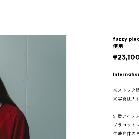
fuzzy 
使用
¥23,10
Internatio
※ストック
※写真は入
定番アイテ
プラコット
生地自体の