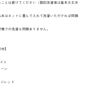
ることは避けてください（数回洗濯後は基本大丈夫
基本はネットに畳んで入れて洗濯いただければ問題
。
濯機での洗濯も問題ありません。
資材】
ワイト
リーン
ージレッド
】