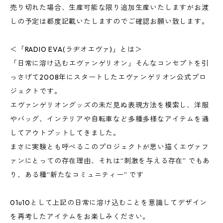
売り切れた場合、生産可能な限り追加生産いたしますがお渡
しの予定は都度記載いたしますのでご確認お願い致します。
＜「RADIO EVA(ラヂオエヴァ)」とは＞
「日常に溶け込むエヴァンゲリオン」そんなコンセプトを引
っさげて2008年にスタートしたエヴァンゲリオン公式プロ
ジェクトです。
エヴァンゲリオングッズの未だ見ぬ表現方法を模索し、洋服
やバッグ、インテリアや自転車など多種多様なアイテムを通
してアウトプットしてきました。
まさに実験とも呼べるこのプロジェクトが思い描くエヴァフ
ァンにとっての存在理由、それは“刺激を与える存在” でもあ
り、ある種“新たなコミュニティー” です
01u10として上記の日常に溶け込むことを意識してデザイン
を再考したアイテムをお楽しみください。