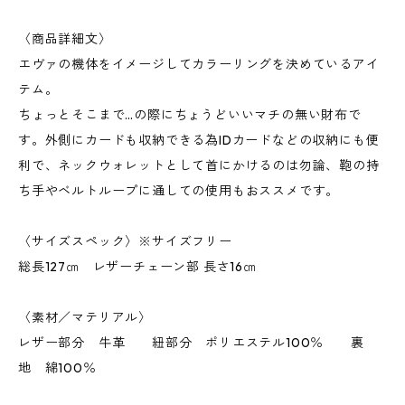
〈商品詳細文〉
エヴァの機体をイメージしてカラーリングを決めているアイ
テム。
ちょっとそこまで…の際にちょうどいいマチの無い財布で
す。外側にカードも収納できる為IDカードなどの収納にも便
利で、ネックウォレットとして首にかけるのは勿論、鞄の持
ち手やベルトループに通しての使用もおススメです。
〈サイズスペック〉※サイズフリー
総長127㎝ レザーチェーン部 長さ16㎝
〈素材／マテリアル〉
レザー部分 牛革 紐部分 ポリエステル100％ 裏
地 綿100％