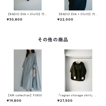
【RADIO EVA × 01u10】円環
【RADIO EVA × 01u10】円環
rope jacquard many many g
cut & sewn long sleeve
¥30,800
¥22,000
ather pants
その他の商品
【AW collection】FUKUI
『raglan storage shirt』ボ
ア素材
¥19,800
¥27,500