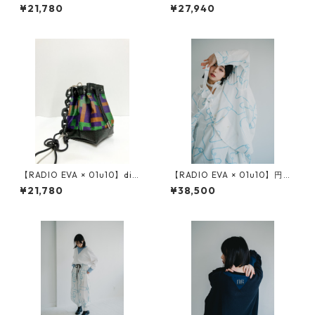
ut & sewn half sleeve by 01
rope jacquard half sleeve s
¥21,780
¥27,940
u10
hirt
【RADIO EVA × 01u10】digi
【RADIO EVA × 01u10】円環
tal camouflage jacquard 巾
rope jacquard double breas
¥21,780
¥38,500
着（レザーチェーン付き）
ted shirt jacket