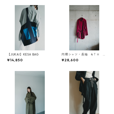
【JUKAI】KESA BAG
円環シャツ・長袖 4ＴＨ ａ
ｎｎｉｖｅｒｓａｒｙ
¥14,850
¥28,600