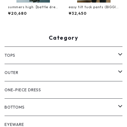
summers high【battle dres
easy tilt tuck pants (BIGGIE
s HAORU】
linen 使用)
¥20,680
¥32,450
Category
TOPS
PULL OVER
OUTER
SHIRT
VEST
ONE-PIECE DRESS
VEST
JACKET
BOTTOMS
COAT
SHORT LENGS
EYEWARE