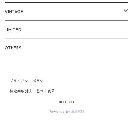
"asobi"
1+O
VINTAGE
FULL DIVE
TOPS
LIMITED
iCONOLOGY
OUTER
OTHERS
BOTTOMS
プライバシーポリシー
SHOES & ACCESSORY
特定商取引法に基づく表記
© 01u10
Powered by