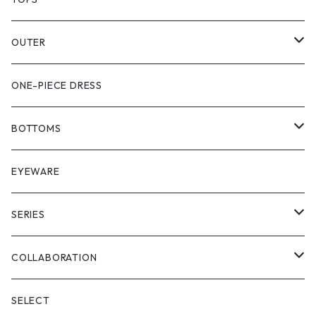
PULL OVER
OUTER
SHIRT
VEST
ONE-PIECE DRESS
VEST
JACKET
BOTTOMS
COAT
SHORT LENGS
EYEWARE
PULL OVER
FULL LENGS
SERIES
SKIRT
"matoi"
COLLABORATION
"enkan"
"tsunagi"
RADIO EVA
SELECT