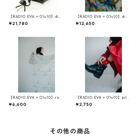
【RADIO EVA × 01u10】digi
【RADIO EVA × 01u10】digi
tal camouflage jacquard 巾
tal camouflage jacquard pil
¥21,780
¥12,650
着（レザーチェーン付き）
ot cap
【RADIO EVA × 01u10】rope
【RADIO EVA × 01u10】pile
jacquard big scarf
socks
¥6,600
¥2,750
その他の商品