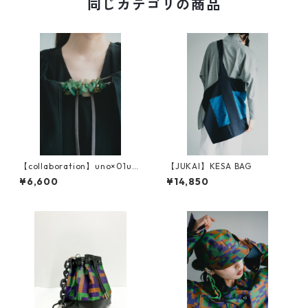
同じカテゴリの商品
【collaboration】uno×01u1
【JUKAI】KESA BAG
0 道行紐
¥6,600
¥14,850