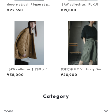
double adjust 『tapered pa
【AW collection】FUKUI
nts』
¥22,550
¥19,800
【AW collection】円環ライナ
曖昧な半ズボン fuzzy Gurk
ー ナイロン両面キルティン
ha pants リネン（BIGGIE素
¥38,000
¥20,900
グ
材）
Category
TOPS