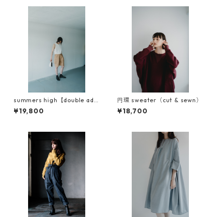
summers high【double adju
円環 sweater（cut & sewn）
st half cargo pants】
¥19,800
¥18,700