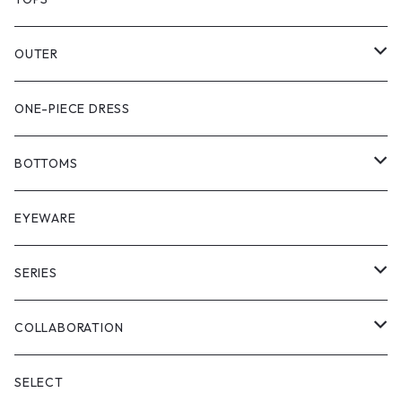
PULL OVER
OUTER
SHIRT
VEST
ONE-PIECE DRESS
VEST
JACKET
BOTTOMS
COAT
SHORT LENGS
EYEWARE
PULL OVER
FULL LENGS
SERIES
SKIRT
"matoi"
COLLABORATION
"enkan"
"tsunagi"
RADIO EVA
SELECT