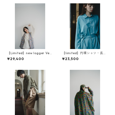
【Limited】new logger Vest
【limited】円環シャツ・長
（ニューロガーベスト）
袖 crease care finishing
¥29,400
¥23,500
（イージーケア）