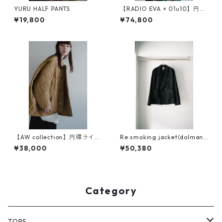
YURU HALF PANTS
【RADIO EVA × 01u10】円環
digital camouflage jacquar
¥19,800
¥74,800
d reversible coat
【AW collection】円環ライナ
Re:smoking jacket(dolman
ー ナイロン両面キルティン
sleeve )
¥38,000
¥50,380
グ
Category
TOPS