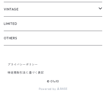
"asobi"
1+O
VINTAGE
FULL DIVE
TOPS
LIMITED
iCONOLOGY
OUTER
OTHERS
BOTTOMS
プライバシーポリシー
SHOES & ACCESSORY
特定商取引法に基づく表記
© 01u10
Powered by