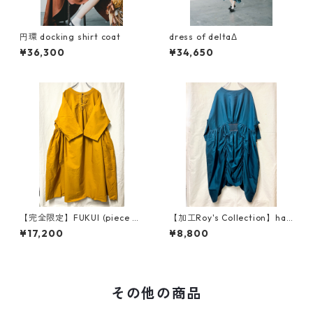
円環 docking shirt coat
dress of deltaΔ
¥36,300
¥34,650
【完全限定】FUKUI (piece dy
【加工Roy's Collection】han
eing)
d smocking FUKUI
¥17,200
¥8,800
その他の商品