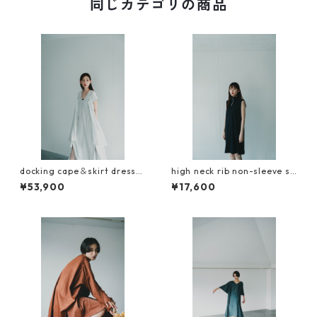
同じカテゴリの商品
docking cape＆skirt dress
high neck rib non-sleeve sh
INORI（祈）
ort dress
¥53,900
¥17,600