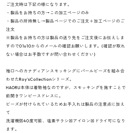
ご注文時は下記の様になります。
・製品をお持ちの方→この加工ページのみ
・製品の所持無し→製品ページでのご注文＋加工ページのご
注文
※製品をお持ちの方は製品の送り先をご注文後にお伝えしま
すので01u10からのメールの確認お願いします。(確認が取れ
ない場合はお手数ですが問い合わせください)
袖口へのカナディアンスモッキングにパールビーズを組み合
わせたRoy'sCollectionシリーズ。
HAORU本体は着物袖なのですが、スモッキングを施すことで
前開きワンピースドレスに。
ビーズが付けられているためお手入れは製品の注意点に加え
て
洗濯機弱40度可能、塩素サラシ☒アイロン☒ドライ可になり
ます。