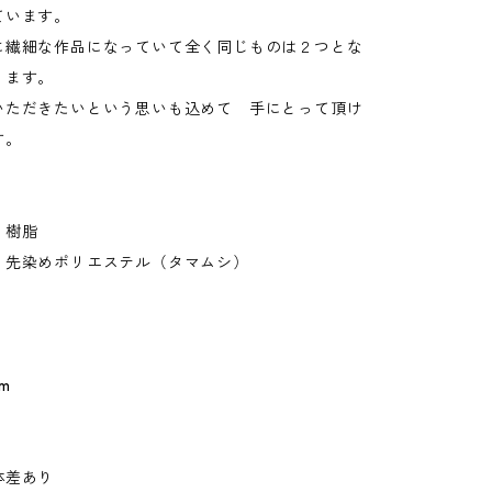
ています。
に繊細な作品になっていて全く同じものは２つとな
ります。
いただきたいという思いも込めて 手にとって頂け
す。
・樹脂
 先染めポリエステル（タマムシ）
m
体差あり