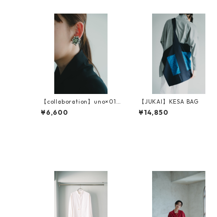
【collaboration】uno×01u
【JUKAI】KESA BAG
10 イヤリング
¥6,600
¥14,850