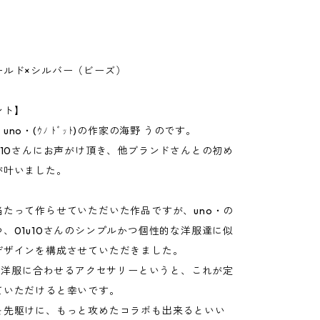
ールド×シルバー（ビーズ）
ント】
no・(ｳﾉ ﾄﾞｯﾄ)の作家の海野 うのです。
u10さんにお声がけ頂き、他ブランドさんとの初め
が叶いました。
当たって作らせていただいた作品ですが、uno・の
、01u10さんのシンプルかつ個性的な洋服達に似
デザインを構成させていただきました。
んの洋服に合わせるアクセサリーというと、これが定
ていただけると幸いです。
を先駆けに、もっと攻めたコラボも出来るといい