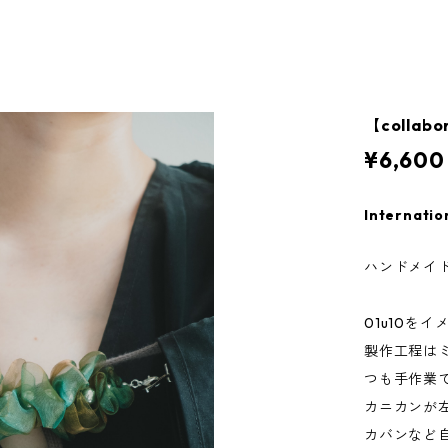
【collab
¥6,600
Internatio
ハンドメイ
01u10を
製作工程は
つも手作業
カニカンが
カバンなど