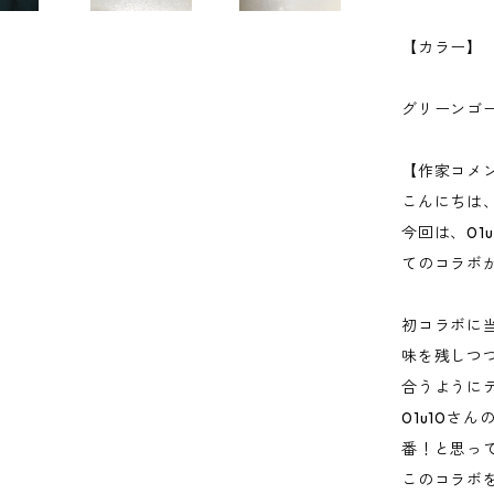
【カラー】
グリーンゴ
【作家コメ
こんにちは、u
今回は、01
てのコラボ
初コラボに
味を残しつつ
合うように
01u10さ
番！と思っ
このコラボ