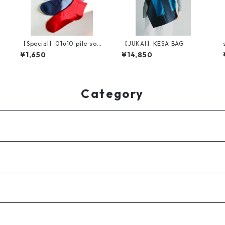
【Special】01u10 pile soc
【JUKAI】KESA BAG
ks
¥1,650
¥14,850
Category