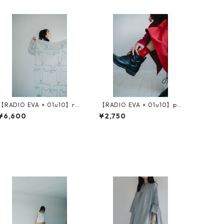
【RADIO EVA × 01u10】ro
【RADIO EVA × 01u10】pil
pe jacquard big scarf
e socks
¥6,600
¥2,750