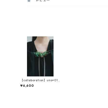
レビュー
【collaboration】uno×01u
10 道行紐
¥6,600