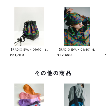
【RADIO EVA × 01u10】di
【RADIO EVA × 01u10】di
gital camouflage jacquar
gital camouflage jacquar
¥21,780
¥12,650
d 巾着（レザーチェーン付
d pilot cap
き）
その他の商品