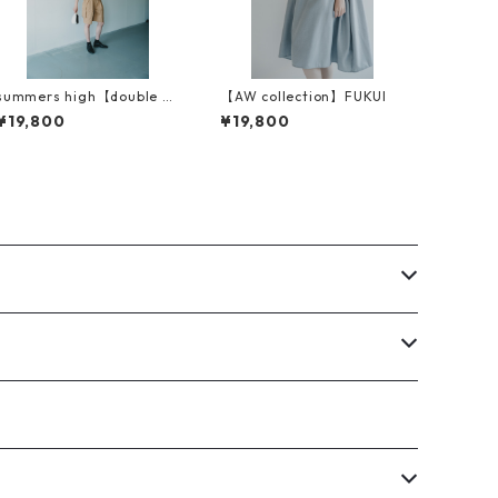
summers high【double ad
【AW collection】FUKUI
just half cargo pants】
¥19,800
¥19,800