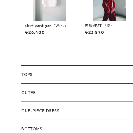
shirt cardigan『Wink』
円環VEST 『楽』
¥26,400
¥23,870
TOPS
PULL OVER
OUTER
SHIRT
VEST
ONE-PIECE DRESS
VEST
JACKET
BOTTOMS