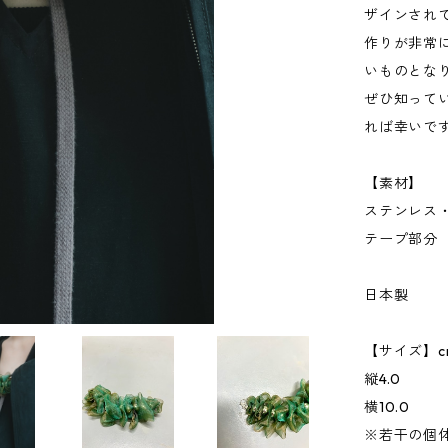
ザインされ
作りが非常
いものとな
ぜひ知って
れば幸いで
【素材】
ステンレス
テープ部分
日本製
【サイズ】c
縦4.0
横10.0
※若干の個