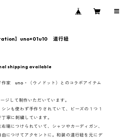
oration】uno×01u10 道行紐
nal shipping available
ド作家 uno・（ウノドット）とのコラボアイテム
イメージして制作いただいています。
ミシンも使わず手作りされていて、ビーズの１つ１
で丁寧に刺繍しています。
左右端につけられていて、シャツやカーディガン、
自由につけてアクセントに。和装の道行紐を元にデ