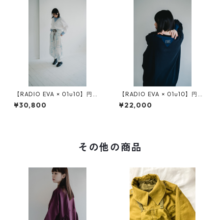
【RADIO EVA × 01u10】円環
【RADIO EVA × 01u10】円環
rope jacquard many many g
cut & sewn long sleeve
¥30,800
¥22,000
ather pants
その他の商品