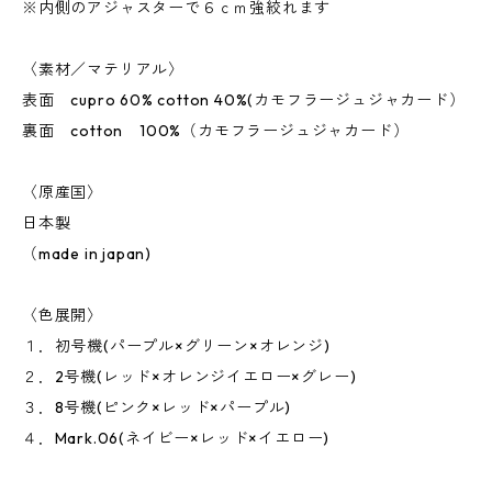
※内側のアジャスターで６ｃｍ強絞れます
〈素材／マテリアル〉
表面 cupro 60% cotton 40%(カモフラージュジャカード）
裏面 cotton 100%（カモフラージュジャカード）
〈原産国〉
日本製
（made in japan)
〈色展開〉
１．初号機(パープル×グリーン×オレンジ)
２．2号機(レッド×オレンジイエロー×グレー)
３．8号機(ピンク×レッド×パープル)
４．Mark.06(ネイビー×レッド×イエロー)