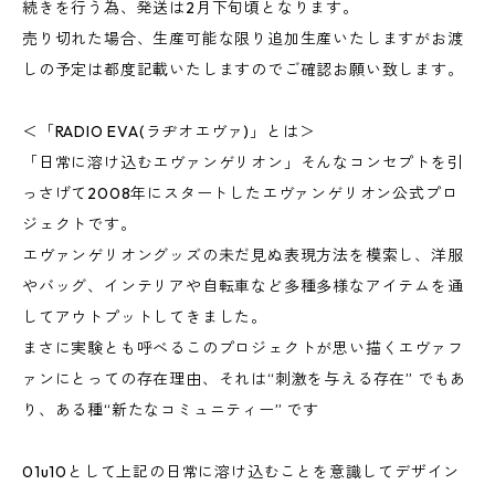
続きを行う為、発送は2月下旬頃となります。
売り切れた場合、生産可能な限り追加生産いたしますがお渡
しの予定は都度記載いたしますのでご確認お願い致します。
＜「RADIO EVA(ラヂオエヴァ)」とは＞
「日常に溶け込むエヴァンゲリオン」そんなコンセプトを引
っさげて2008年にスタートしたエヴァンゲリオン公式プロ
ジェクトです。
エヴァンゲリオングッズの未だ見ぬ表現方法を模索し、洋服
やバッグ、インテリアや自転車など多種多様なアイテムを通
してアウトプットしてきました。
まさに実験とも呼べるこのプロジェクトが思い描くエヴァフ
ァンにとっての存在理由、それは“刺激を与える存在” でもあ
り、ある種“新たなコミュニティー” です
01u10として上記の日常に溶け込むことを意識してデザイン