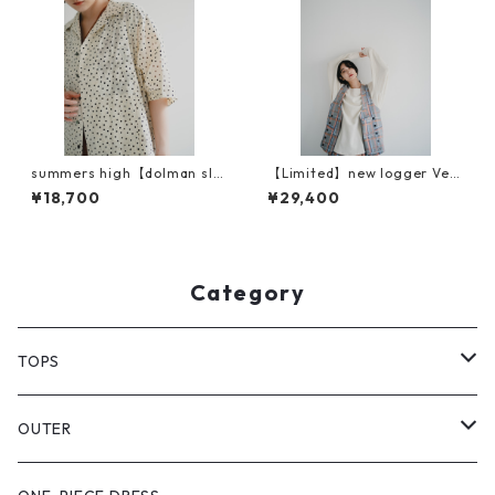
summers high【dolman sle
【Limited】new logger Vest
eve Survive shirt】
（ニューロガーベスト）
¥18,700
¥29,400
Category
TOPS
PULL OVER
OUTER