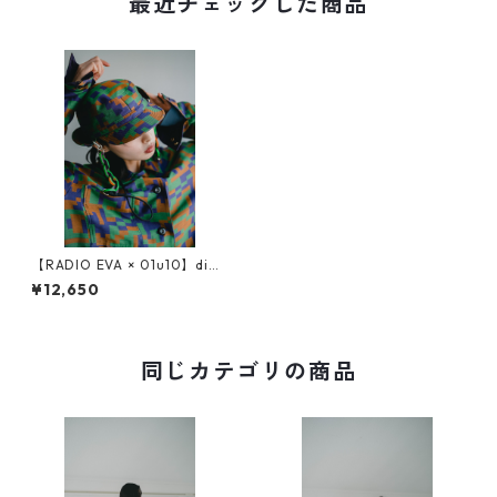
最近チェックした商品
【RADIO EVA × 01u10】digi
tal camouflage jacquard pil
¥12,650
ot cap
同じカテゴリの商品