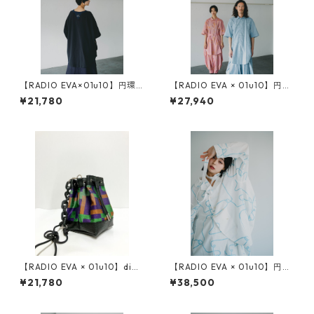
【RADIO EVA×01u10】円環 c
【RADIO EVA × 01u10】円環
ut & sewn half sleeve by 01
rope jacquard half sleeve s
¥21,780
¥27,940
u10
hirt
【RADIO EVA × 01u10】digi
【RADIO EVA × 01u10】円環
tal camouflage jacquard 巾
rope jacquard double breas
¥21,780
¥38,500
着（レザーチェーン付き）
ted shirt jacket