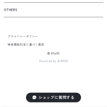
iCONOLOGY
OUTER
OTHERS
BOTTOMS
プライバシーポリシー
SHOES & ACCESSORY
特定商取引法に基づく表記
© 01u10
Powered by
ショップに質問する