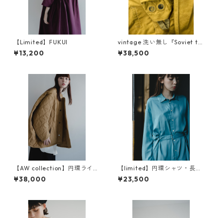
【Limited】FUKUI
vintage 洗い無し『Soviet ta
nkers jacket』dead stock
¥13,200
¥38,500
【AW collection】円環ライナ
【limited】円環シャツ・長
ー ナイロン両面キルティン
袖 crease care finishing
¥38,000
¥23,500
グ
（イージーケア）