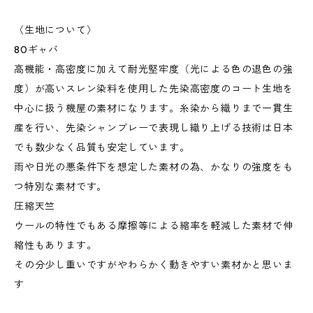
〈生地について〉
80ギャバ
高機能・高密度に加えて耐光堅牢度（光による色の退色の強
度）が高いスレン染料を使用した先染高密度のコート生地を
中心に扱う機屋の素材になります。糸染から織りまで一貫生
産を行い、先染シャンブレーで表現し織り上げる技術は日本
でも数少なく品質も安定しています。
雨や日光の悪条件下を想定した素材の為、かなりの強度をも
つ特別な素材です。
圧縮天竺
ウールの特性でもある摩擦等による縮率を軽減した素材で伸
縮性もあります。
その分少し重いですがやわらかく動きやすい素材かと思いま
す