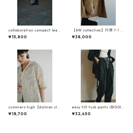
collaboration compact leat
【AW collection】円環ライナ
her wallet
ー ナイロン両面キルティン
¥15,800
¥38,000
グ
summers high【dolman sle
easy tilt tuck pants (BIGGIE
eve Survive shirt】
linen 使用)
¥18,700
¥32,450