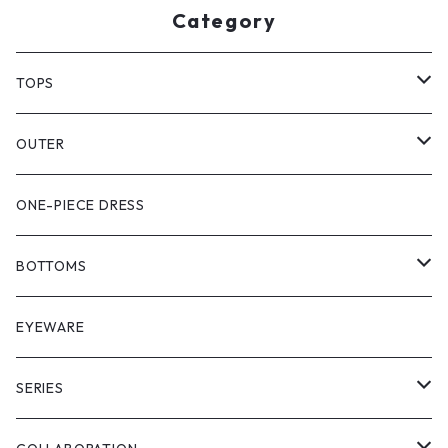
Category
TOPS
PULL OVER
OUTER
SHIRT
VEST
ONE-PIECE DRESS
VEST
JACKET
BOTTOMS
COAT
SHORT LENGS
EYEWARE
PULL OVER
FULL LENGS
SERIES