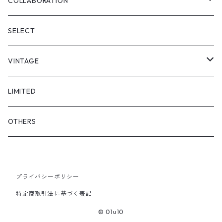
SKIRT
"matoi"
COLLABORATION
"enkan"
"tsunagi"
RADIO EVA
SELECT
"asobi"
1+O
VINTAGE
FULL DIVE
TOPS
LIMITED
iCONOLOGY
OUTER
OTHERS
BOTTOMS
プライバシーポリシー
SHOES & ACCESSORY
特定商取引法に基づく表記
© 01u10