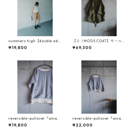
summers high【double adju
【０１MODS COAT】モール
st half cargo pants】
スキン（TYPE-M65）
¥19,800
¥69,300
reversible-pullover『amasa
reversible-pullover『amasa
zu』吊り裏毛 Type 袖なし
zu』吊り裏毛 Type 袖付き
¥19,800
¥22,000