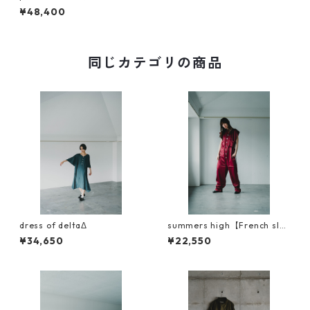
¥48,400
同じカテゴリの商品
dress of deltaΔ
summers high【French slee
ve Tutta TSUNAGI】
¥34,650
¥22,550