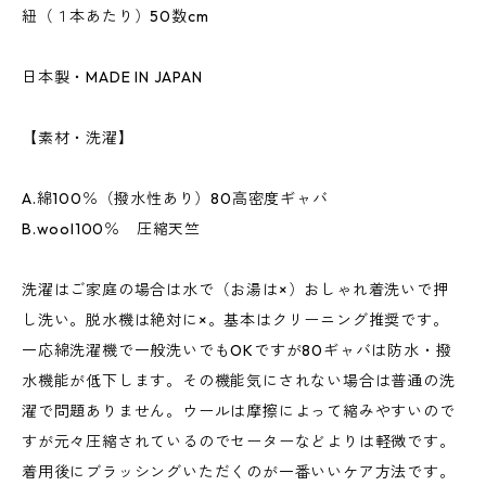
紐（１本あたり）50数cm
日本製・MADE IN JAPAN
【素材・洗濯】
A.綿100％（撥水性あり）80高密度ギャバ
B.wool100％ 圧縮天竺
洗濯はご家庭の場合は水で（お湯は×）おしゃれ着洗いで押
し洗い。脱水機は絶対に×。基本はクリーニング推奨です。
一応綿洗濯機で一般洗いでもOKですが80ギャバは防水・撥
水機能が低下します。その機能気にされない場合は普通の洗
濯で問題ありません。ウールは摩擦によって縮みやすいので
すが元々圧縮されているのでセーターなどよりは軽微です。
着用後にブラッシングいただくのが一番いいケア方法です。