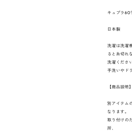
キュプラ6
日本製
洗濯は洗濯
ると糸切れ
洗濯くださ
手洗いやド
【商品説
別アイテムの
なります。
取り付けの
所、