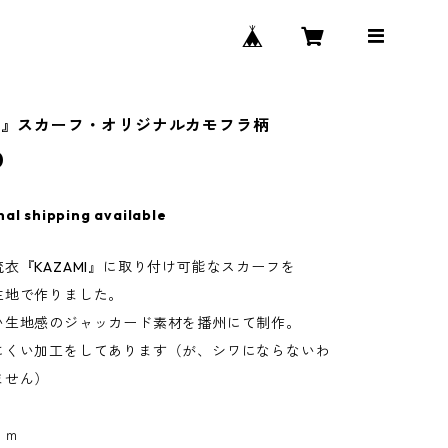
MI』スカーフ・オリジナルカモフラ柄
0
nal shipping available
衣『KAZAMI』に取り付け可能なスカーフを
生地で作りました。
い生地感のジャッカード素材を播州にて制作。
にくい加工をしてあります（が、シワにならないわ
ません）
ｃｍ