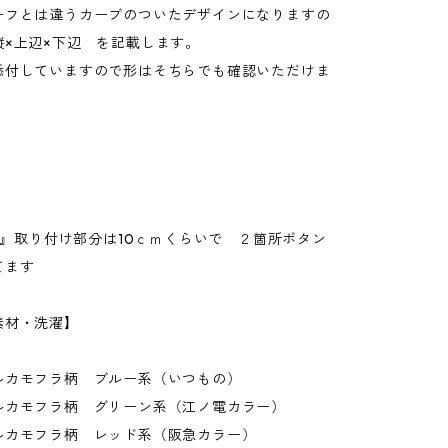
ーフとは違うカーブのついたデザインになりますの
縦×上辺×下辺 を記載します。
添付していますので形はそちらでも確認いただけま
MI』取り付け部分は10ｃｍくらいで ２箇所ボタン
てます
素材・洗濯】
ルカモフラ柄 ブルー系（いつもの）
ルカモフラ柄 グリーン系（江ノ電カラー）
ルカモフラ柄 レッド系（阪急カラー）