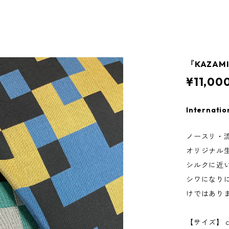
『KAZA
¥11,00
Internatio
ノースリ・流
オリジナル
シルクに近
シワになり
けではあり
【サイズ】