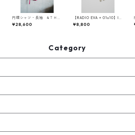
円環シャツ・長袖 4ＴＨ
【RADIO EVA × 01u10】le
ａｎｎｉｖｅｒｓａｒｙ
ather chain strap
¥28,600
¥8,800
Category