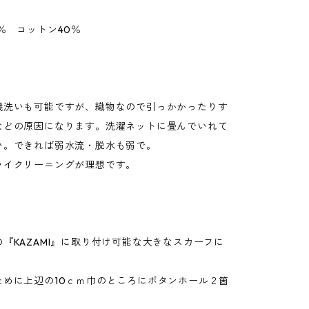
0％ コットン40％
機洗いも可能ですが、織物なので引っかかったりす
などの原因になります。洗濯ネットに畳んでいれて
い。できれば弱水流・脱水も弱で。
ライクリーニングが理想です。
明】
『KAZAMI』に取り付け可能な大きなスカーフに
ために上辺の10ｃｍ巾のところにボタンホール２箇