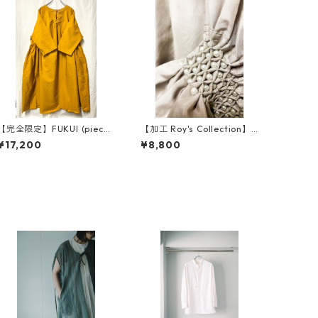
【完全限定】FUKUI (piece
【加工 Roy's Collection】h
dyeing)
and smocking HAORU
¥17,200
¥8,800