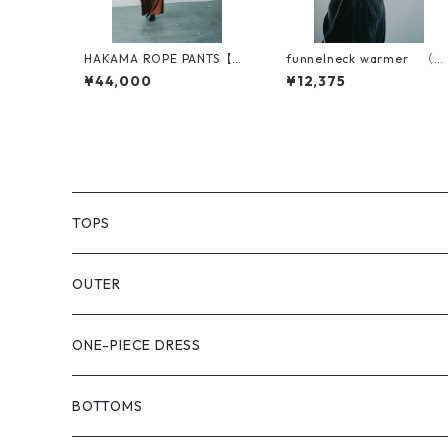
HAKAMA ROPE PANTS【可
funnelneck warmer （一
変】
重仕立て）
¥44,000
¥12,375
TOPS
PULL OVER
OUTER
SHIRT
VEST
ONE-PIECE DRESS
VEST
JACKET
BOTTOMS