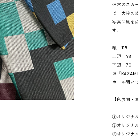
通常のスカ
で 大枠の
写真に絵を
す。
縦 115
上辺 48
下辺 70
※『KAZA
ホール開い
【色展開・
①オリジナ
②オリジナ
③オリジナ