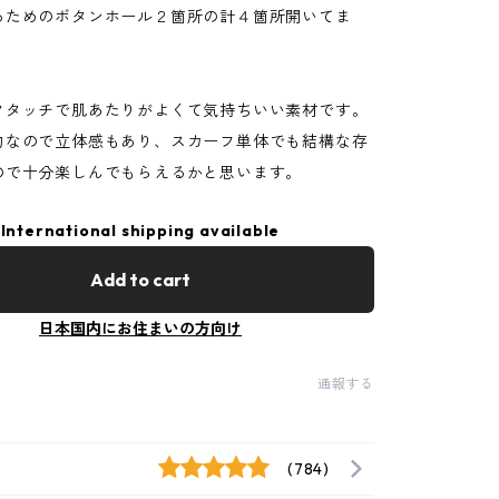
るためのボタンホール２箇所の計４箇所開いてま
クタッチで肌あたりがよくて気持ちいい素材です。
物なので立体感もあり、スカーフ単体でも結構な存
ので十分楽しんでもらえるかと思います。
International shipping available
Add to cart
日本国内にお住まいの方向け
通報する
(784)