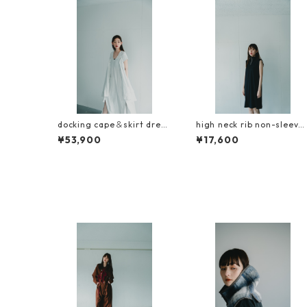
docking cape＆skirt dress
high neck rib non-sleeve
INORI（祈）
short dress
¥53,900
¥17,600