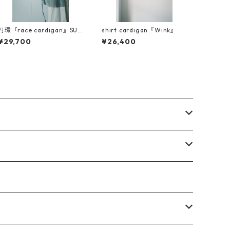
円環『race cardigan』SUK
shirt cardigan『Wink』
ASI
¥29,700
¥26,400