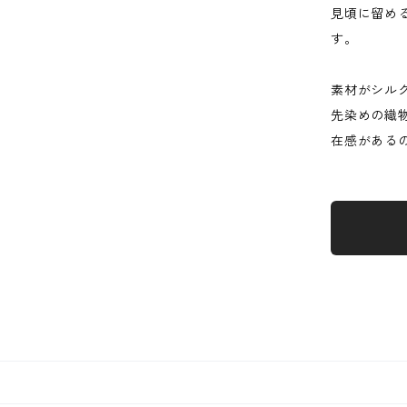
見頃に留め
す。
素材がシル
先染めの織
在感がある