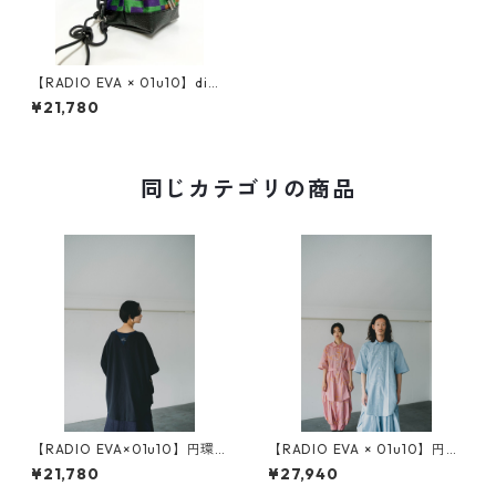
【RADIO EVA × 01u10】digi
tal camouflage jacquard 巾
¥21,780
着（レザーチェーン付き）
同じカテゴリの商品
【RADIO EVA×01u10】円環 c
【RADIO EVA × 01u10】円環
ut & sewn half sleeve by 01
rope jacquard half sleeve s
¥21,780
¥27,940
u10
hirt