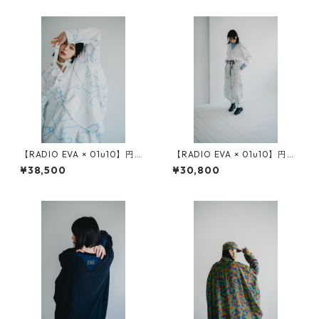
【RADIO EVA × 01u10】円環
【RADIO EVA × 01u10】円環
rope jacquard double breas
rope jacquard many many g
¥38,500
¥30,800
ted shirt jacket
ather pants