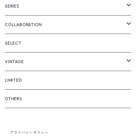
PULL OVER
FULL LENGS
SERIES
SKIRT
"matoi"
COLLABORATION
"enkan"
"tsunagi"
RADIO EVA
SELECT
"asobi"
1+O
VINTAGE
FULL DIVE
TOPS
LIMITED
iCONOLOGY
OUTER
OTHERS
BOTTOMS
プライバシーポリシー
SHOES & ACCESSORY