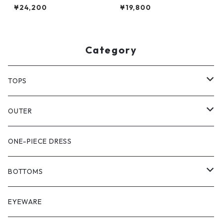
ツ』素材比べ
¥24,200
¥19,800
Category
TOPS
PULL OVER
OUTER
SHIRT
VEST
ONE-PIECE DRESS
VEST
JACKET
BOTTOMS
COAT
SHORT LENGS
EYEWARE