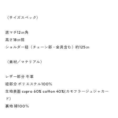
〈サイズスペック〉
底マチ12㎝角
高さ18㎝弱
ショルダー紐（チェーン部・金具含む）約125㎝
〈素材／マテリアル〉
レザー部分 牛革
紐部分 ポリエステル100％
生地表面 cupro 60% cotton 40%(カモフラージュジャカー
ド）
裏地 綿100％