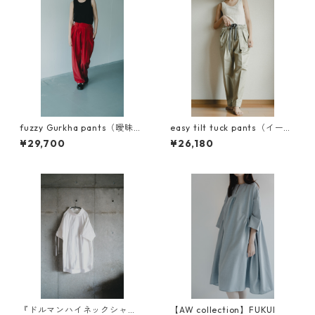
fuzzy Gurkha pants（曖昧な
easy tilt tuck pants（イージ
ズボン）キュプラコットン使
ーチルトタックパンツ）
¥29,700
¥26,180
用
『ドルマンハイネックシャ
【AW collection】FUKUI