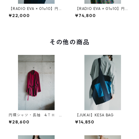
【RADIO EVA × 01u10】円環
【RADIO EVA × 01u10】円環
cut & sewn long sleeve
digital camouflage jacquar
¥22,000
¥74,800
d reversible coat
その他の商品
円環シャツ・長袖 4ＴＨ ａ
【JUKAI】KESA BAG
ｎｎｉｖｅｒｓａｒｙ
¥28,600
¥14,850