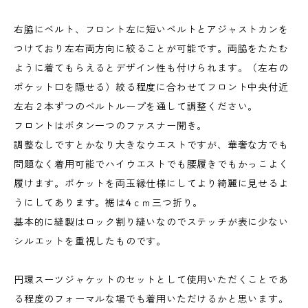
右脇にベルト、フロント左に短いベルトとアジャストカンを
つけており左右両方向に絞ることが可能です。両脇をたたむ
ように着てもらえるとデザイン性も付けられます。（左右の
ポケット口を隠せる）絞る程度に合わせてフロント中央付近
左右２本ずつのベルトループを通して調整ください。
フロントはボタン一つのファスナー開き。
調整なしですとかなり大きなウエストですが、華奢な方でも
問題なく着用可能でハイウエストでも腰履きでもかっこよく
履けます。ポケットを両玉縁仕様にしてより綺麗に見せるよ
うにしてあります。裾は4ｃｍ三つ折り。
基本的に縫製はロック割り縫いなのでステッチが表に少ない
シルエットを重視したものです。
円環スーツジャケットのセットとして使用いただくことであ
る程度のフォーマルな場でも着用いただけるかと思います。