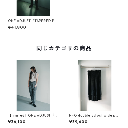
ONE ADJUST『TAPERED PA
NTS』
¥41,800
同じカテゴリの商品
【limited】ONE ADJUST『T
NFO double adjust wide pan
APERED PANTS』
ts『可変』
¥34,100
¥39,600