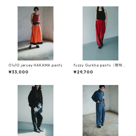
01u10 jersey HAKAMA pants
fuzzy Gurkha pants（曖昧な
ズボン）キュプラコットン使
¥33,000
¥29,700
用