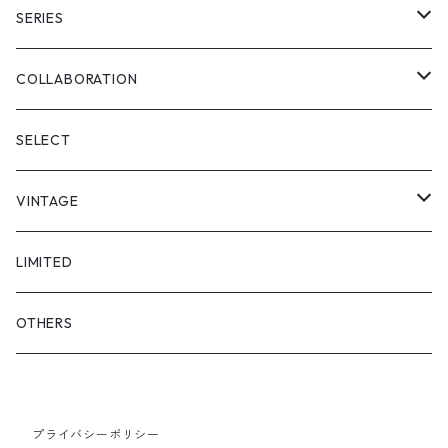
PULL OVER
FULL LENGS
SERIES
SKIRT
"matoi"
COLLABORATION
"enkan"
"tsunagi"
RADIO EVA
SELECT
"asobi"
1+O
VINTAGE
FULL DIVE
TOPS
LIMITED
iCONOLOGY
OUTER
OTHERS
BOTTOMS
プライバシーポリシー
SHOES & ACCESSORY