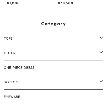
nkers jacket』dead stock
¥1,000
¥38,500
Category
TOPS
PULL OVER
OUTER
SHIRT
VEST
ONE-PIECE DRESS
VEST
JACKET
BOTTOMS
COAT
SHORT LENGS
EYEWARE