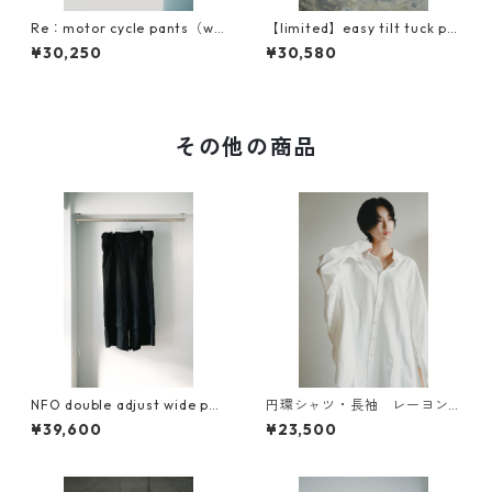
Re：motor cycle pants（wo
【limited】easy tilt tuck pa
ol type）
nts（wool type）
¥30,250
¥30,580
その他の商品
NFO double adjust wide pan
円環シャツ・長袖 レーヨン×
ts『可変』
コットン素材使用
¥39,600
¥23,500