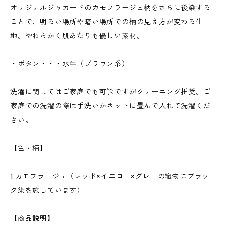
オリジナルジャカードのカモフラージュ柄をさらに後染する
ことで、明るい場所や暗い場所での柄の見え方が変わる生
地。やわらかく肌あたりも優しい素材。
・ボタン・・・水牛（ブラウン系）
洗濯に関してはご家庭でも可能ですがクリーニング推奨。ご
家庭での洗濯の際は手洗いかネットに畳んで入れて洗濯くだ
さい。
【色・柄】
1.カモフラージュ（レッド×イエロー×グレーの織物にブラッ
ク染を施しています）
【商品説明】