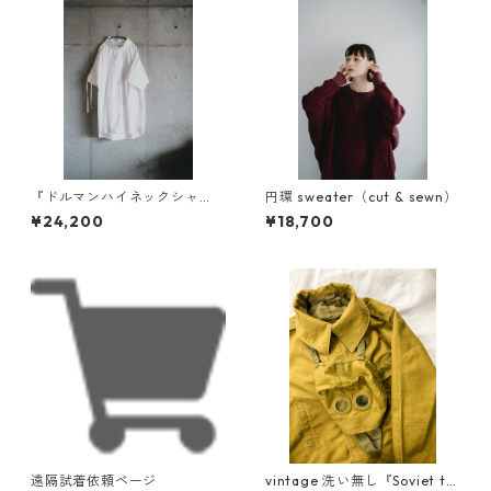
『ドルマンハイネックシャ
円環 sweater（cut & sewn）
ツ』素材比べ
¥24,200
¥18,700
遠隔試着依頼ページ
vintage 洗い無し『Soviet ta