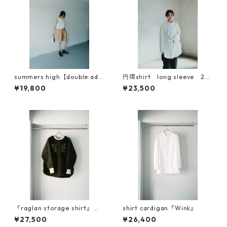
summers high【double adju
円環shirt long sleeve 20
st half cargo pants】
23新素材
¥19,800
¥23,500
『raglan storage shirt』ボ
shirt cardigan『Wink』
ア素材
¥27,500
¥26,400