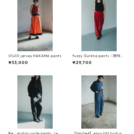
01u10 jersey HAKAMA pants
fuzzy Gurkha pants（曖昧な
ズボン）キュプラコットン使
¥33,000
¥29,700
用
Re：motor cycle pants（wo
【limited】easy tilt tuck pa