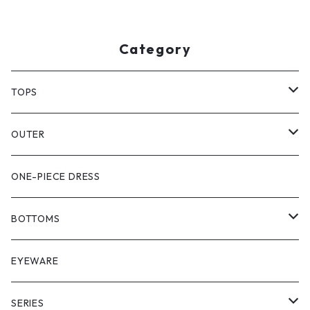
Category
TOPS
PULL OVER
OUTER
SHIRT
VEST
ONE-PIECE DRESS
VEST
JACKET
BOTTOMS
COAT
SHORT LENGS
EYEWARE
PULL OVER
FULL LENGS
SERIES