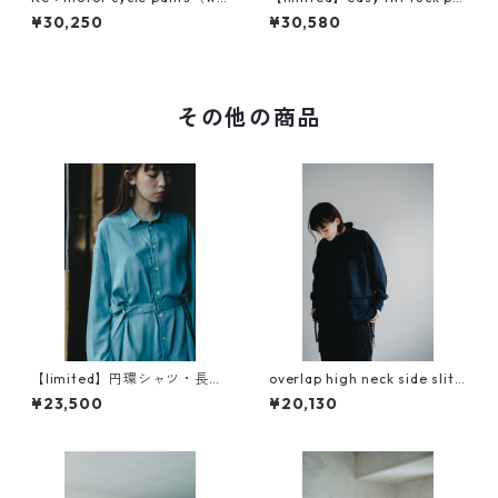
ol type）
nts（wool type）
¥30,250
¥30,580
その他の商品
【limited】円環シャツ・長
overlap high neck side slit
袖 crease care finishing
pullover（beetle)
¥23,500
¥20,130
（イージーケア）