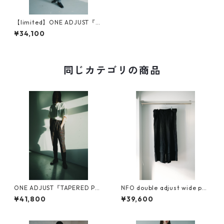
【limited】ONE ADJUST『T
APERED PANTS』
¥34,100
同じカテゴリの商品
ONE ADJUST『TAPERED PA
NFO double adjust wide pan
NTS』
ts『可変』
¥41,800
¥39,600