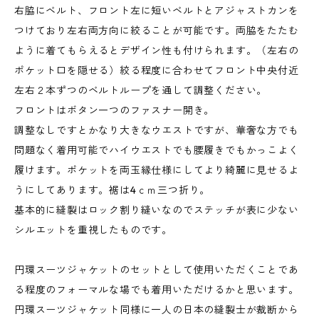
右脇にベルト、フロント左に短いベルトとアジャストカンを
つけており左右両方向に絞ることが可能です。両脇をたたむ
ように着てもらえるとデザイン性も付けられます。（左右の
ポケット口を隠せる）絞る程度に合わせてフロント中央付近
左右２本ずつのベルトループを通して調整ください。
フロントはボタン一つのファスナー開き。
調整なしですとかなり大きなウエストですが、華奢な方でも
問題なく着用可能でハイウエストでも腰履きでもかっこよく
履けます。ポケットを両玉縁仕様にしてより綺麗に見せるよ
うにしてあります。裾は4ｃｍ三つ折り。
基本的に縫製はロック割り縫いなのでステッチが表に少ない
シルエットを重視したものです。
円環スーツジャケットのセットとして使用いただくことであ
る程度のフォーマルな場でも着用いただけるかと思います。
円環スーツジャケット同様に一人の日本の縫製士が裁断から