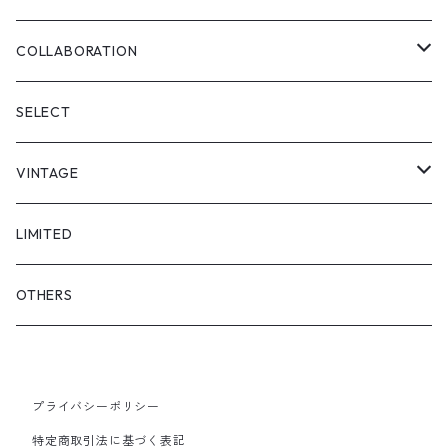
SKIRT
"matoi"
COLLABORATION
"enkan"
"tsunagi"
RADIO EVA
SELECT
"asobi"
1+O
VINTAGE
FULL DIVE
TOPS
LIMITED
iCONOLOGY
OUTER
OTHERS
BOTTOMS
プライバシーポリシー
SHOES & ACCESSORY
特定商取引法に基づく表記