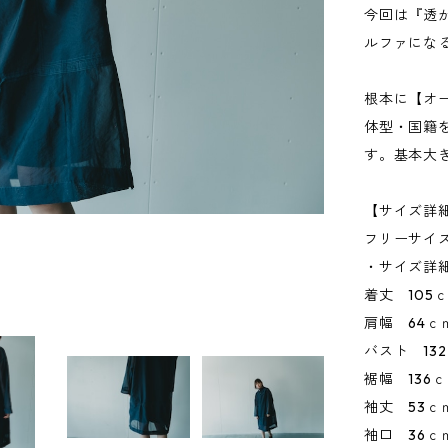
今回は『透
ルファにな
根本に【オ
体型・国籍
す。基本大
【サイズ詳
フリーサイ
・サイズ詳
着丈 105
肩幅 64ｃ
バスト 13
裾幅 136
袖丈 53ｃ
袖口 36ｃ