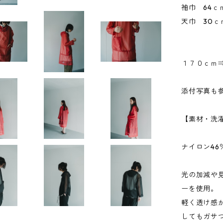
袖巾 64ｃ
天巾 30ｃ
１７０ｃｍ
添付写真も
【素材・洗
ナイロン46
光の加減や
ーを使用。
軽く透け感
してもガサ