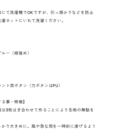
庭にて洗濯機でOKですが、引っ掛かりなどを防止
洗濯ネットにいれて洗濯ください。
ブルー（緑強め）
ロント貝ボタン（力ボタンはPU）
する事・特徴】
頃は3枚はぎ合わせて作ることにより生地の無駄を
。
っかり大きめに。風や急な雨を一時的に凌げるよう