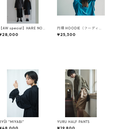
【AW special】HARE NOC
円環 HOODIE（フーディ
HI DONTEN PARKA 80ギ
ー）
¥28,000
¥25,300
ャバ
RYŪI "MIYABI"
YURU HALF PANTS
¥48,000
¥19,800