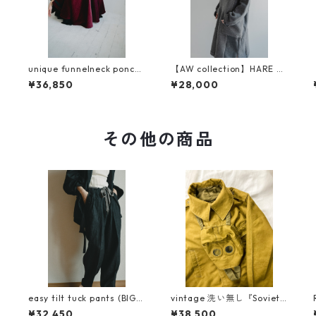
unique funnelneck ponch
【AW collection】HARE N
o(full circle)
OCHI DONTEN PARKA
¥36,850
¥28,000
その他の商品
Ｈ
easy tilt tuck pants (BIGG
vintage 洗い無し『Soviet t
IE linen 使用)
ankers jacket』dead stoc
¥32,450
¥38,500