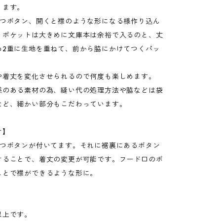
ります。
2つボタン、開くと襟のような形になる様作り込ん
。ポケットは大きめに文庫本は余裕で入るのと、丈
め2重に生地を重ねて、前から脇にかけてつくパッ
。
や着丈を変化させられるので何度も楽しめます。
感のある素材の為、縫い代の処理方法や脇などは袋
など、細かい部分もこだわっています。
け】
6つボタンが付いてます。それに裾裏にあるボタン
けることで、着丈の変更が可能です。フード口のボ
ことで襟ができるような形に。
以上です。