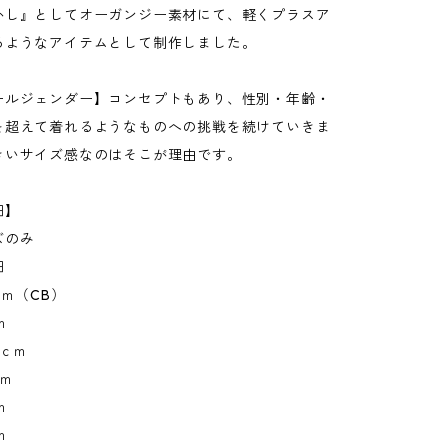
かし』としてオーガンジー素材にて、軽くプラスア
るようなアイテムとして制作しました。
ールジェンダー】コンセプトもあり、性別・年齢・
を超えて着れるようなものへの挑戦を続けていきま
きいサイズ感なのはそこが理由です。
細】
ズのみ
細
ｃｍ（CB）
ｍ
2ｃｍ
ｃｍ
ｍ
ｍ