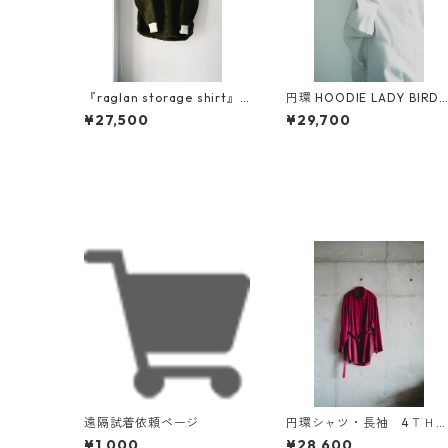
『raglan storage shirt』
円環 HOODIE LADY BIRD
ボア素材
（テントウムシ）
¥27,500
¥29,700
遠隔試着依頼ページ
円環シャツ・長袖 4Ｔ
ａｎｎｉｖｅｒｓａｒｙ
¥1,000
¥28,600