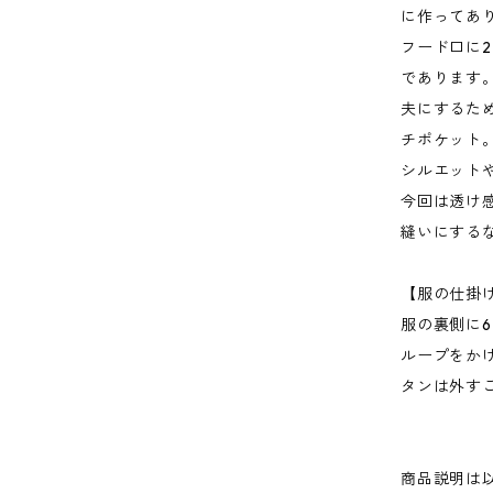
に作ってあ
フード口に
であります
夫にするた
チポケット
シルエット
今回は透け
縫いにする
【服の仕掛
服の裏側に
ループをか
タンは外す
商品説明は