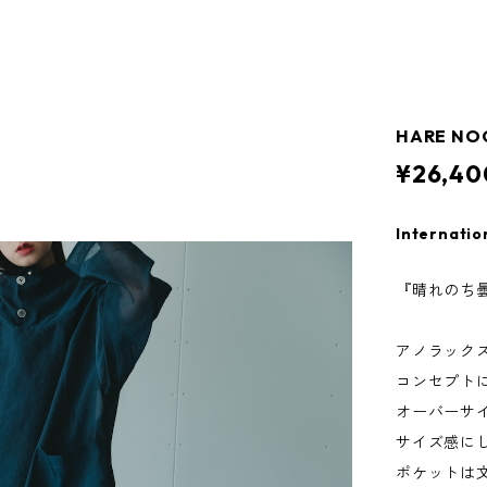
HARE NO
¥26,40
Internatio
『晴れのち
アノラックス
コンセプト
オーバーサ
サイズ感に
ポケットは