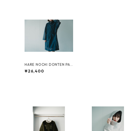
HARE NOCHI DONTEN PAR
KA・SUKASI（透かし）
¥26,400