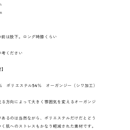
ｍ
ｍ
⇒前は股下。ロング時膝くらい
参考ください
濯】
％ ポリエステル54％ オーガンジー（シワ加工）
見る方向によって大きく雰囲気を変えるオーガンジ
があるのは当然ながら、ポリエステルだけだとどう
つく肌へのストレスもかなり軽減された素材です。