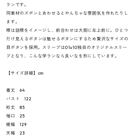
ランです。
同素材のズボンとあわせるとやんちゃな雰囲気を作れたりし
ます。
襟は詰襟をイメージし、前合わせは大胆に左上前に。ひとつ
だけ見えるボタンは魅せるボタンにするため贅沢なサイズの
貝ボタンを採用。スリーブは01u10独自のオリジナルスリー
ブとなり、こんな学ランなら良いなを形にしています。
【サイズ詳細】cm
着丈 64
バスト 122
裄丈 85
袖口 25
裾幅 129
天幅 23