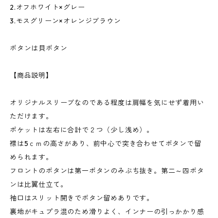
2.オフホワイト×グレー
3.モスグリーン×オレンジブラウン
ボタンは貝ボタン
【商品説明】
オリジナルスリーブなのである程度は肩幅を気にせず着用い
ただけます。
ポケットは左右に合計で２つ（少し浅め）。
襟は5ｃｍの高さがあり、前中心で突き合わせてボタンで留
められます。
フロントのボタンは第一ボタンのみぶち抜き。第二～四ボタ
ンは比翼仕立て。
袖口はスリット開きでボタン留めありです。
裏地がキュプラ混のため滑りよく、インナーの引っかかり感