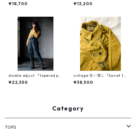
¥18,700
¥13,200
double adjust 『tapered pa
vintage 洗い無し『Soviet ta
nts』
nkers jacket』dead stock
¥22,550
¥38,500
Category
TOPS