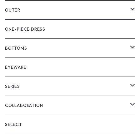
PULL OVER
OUTER
SHIRT
VEST
ONE-PIECE DRESS
VEST
JACKET
BOTTOMS
COAT
SHORT LENGS
EYEWARE
PULL OVER
FULL LENGS
SERIES
SKIRT
"matoi"
COLLABORATION
"enkan"
"tsunagi"
RADIO EVA
SELECT