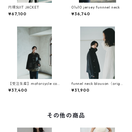
円環SUIT JACKET
01u10 jersey funnnel neck
¥67,100
¥36,740
【受注生産】motorcycle coa
funnel neck blouson（origin
t liner（original sleeve)
al sleeve）
¥37,400
¥31,900
その他の商品