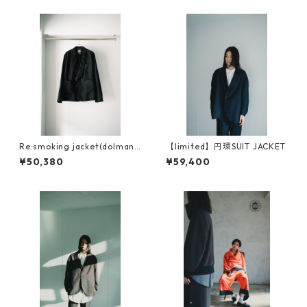
Re:smoking jacket(dolman
【limited】円環SUIT JACKET
sleeve )
¥50,380
¥59,400