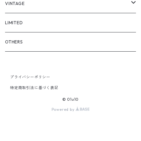
"asobi"
1+O
VINTAGE
FULL DIVE
TOPS
LIMITED
iCONOLOGY
OUTER
OTHERS
BOTTOMS
プライバシーポリシー
SHOES & ACCESSORY
特定商取引法に基づく表記
© 01u10
Powered by