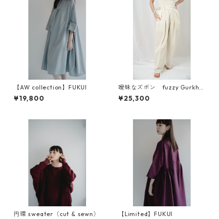
【AW collection】FUKUI
曖昧なズボン fuzzy Gurkha
pants 強撚ツイル
¥19,800
¥25,300
円環 sweater（cut & sewn）
【Limited】FUKUI