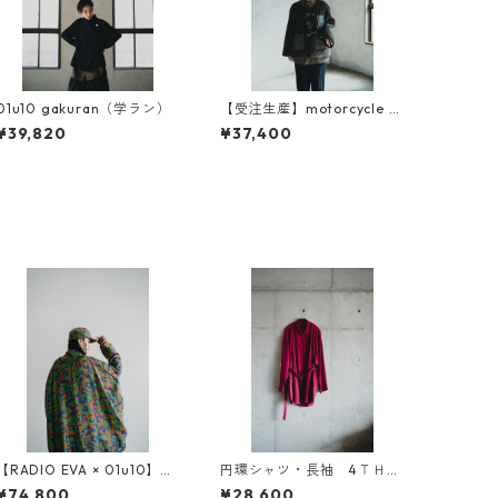
01u10 gakuran（学ラン）
【受注生産】motorcycle c
oat liner（original sleeve)
¥39,820
¥37,400
【RADIO EVA × 01u10】円
円環シャツ・長袖 4ＴＨ
環digital camouflage jacq
ａｎｎｉｖｅｒｓａｒｙ
¥74,800
¥28,600