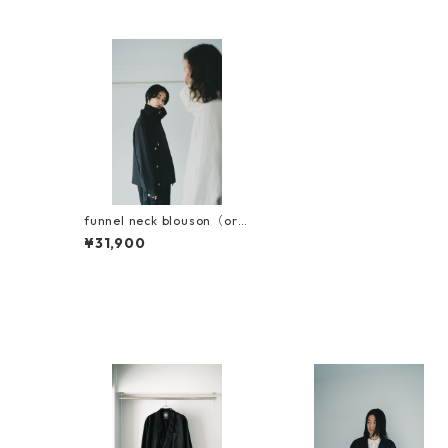
funnel neck blouson（ori
ginal sleeve）
¥31,900