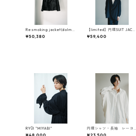
Re:smoking jacket(dolma
【limited】円環SUIT JACK
n sleeve )
ET
¥50,380
¥59,400
RYŪI "MIYABI"
円環シャツ・長袖 レーヨ
ン×コットン素材使用
¥48,000
¥23,500