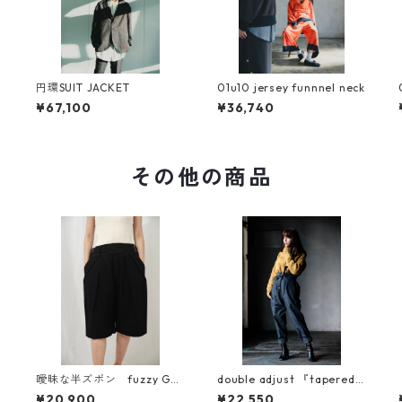
円環SUIT JACKET
01u10 jersey funnnel neck
¥67,100
¥36,740
その他の商品
曖昧な半ズボン fuzzy Gur
double adjust 『tapered p
kha short pants 強撚ツイ
ants』
¥20,900
¥22,550