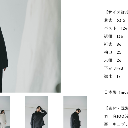
【サイズ詳細
着丈 63.5
バスト 124
裾幅 136
裄丈 86
袖口 25
天幅 26
下がりF/B 11
襟巾 17
日本製（made 
【素材・洗
表 麻100
裏 キュプラ