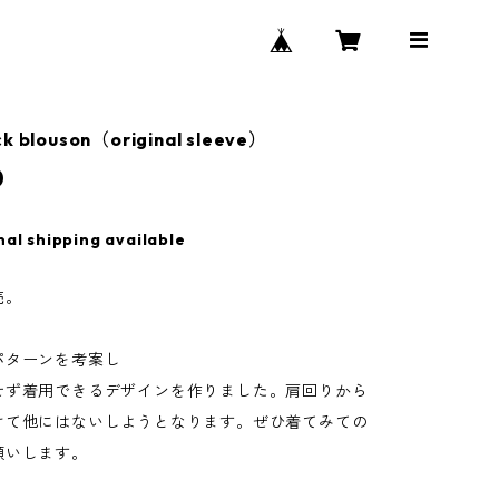
ck blouson（original sleeve）
0
nal shipping available
売。
パターンを考案し
せず着用できるデザインを作りました。肩回りから
けて他にはないしようとなります。ぜひ着てみての
願いします。