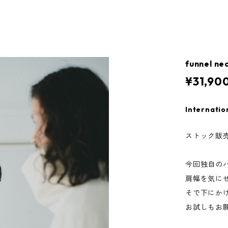
funnel ne
¥31,90
Internatio
ストック販
今回独自の
肩幅を気に
そで下にか
お試しもお