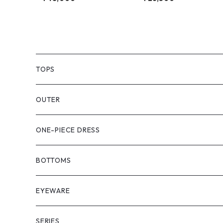
TOPS
PULL OVER
OUTER
SHIRT
VEST
ONE-PIECE DRESS
VEST
JACKET
BOTTOMS
COAT
SHORT LENGS
EYEWARE
PULL OVER
FULL LENGS
SERIES