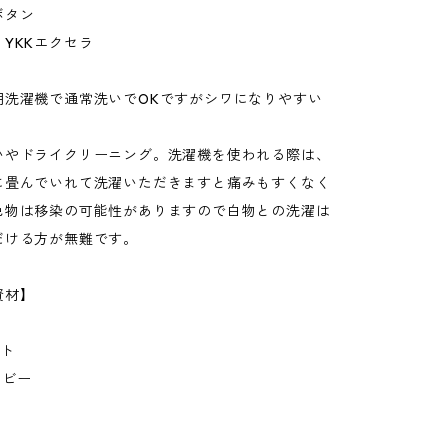
ボタン
YKKエクセラ
用洗濯機で通常洗いでOKですがシワになりやすい
いやドライクリーニング。洗濯機を使われる際は、
に畳んでいれて洗濯いただきますと痛みもすくなく
色物は移染の可能性がありますので白物との洗濯は
だける方が無難です。
資材】
イト
イビー