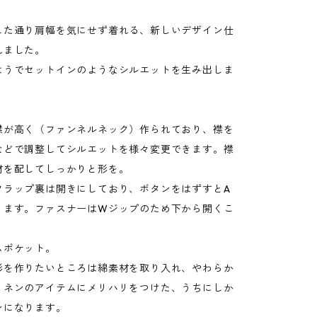
】
した通り肩幅を気にせず着れる、新しいデザイン仕
れました。
ようでセットインのようなシルエットを生み出しま
襟が高く（ファンネルネック）作られており、襟を
などで調整してシルエットを様々変更できます。襟
材を配してしっかりと形を。
フラップ裏は開きにしており、ボタンをはずすとA
ります。ファスナーはWジップのため下から開くこ
ムポケット。
形を作りたいところは綿素材を取り入れ、やわらか
リネンのアイテムにメリハリをつけた、うちにしか
ンになります。