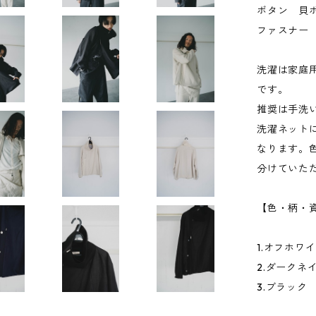
ボタン 貝
ファスナー 
洗濯は家庭
です。
推奨は手洗
洗濯ネット
なります。
分けていた
【色・柄・
1.オフホワ
2.ダークネ
3.ブラック