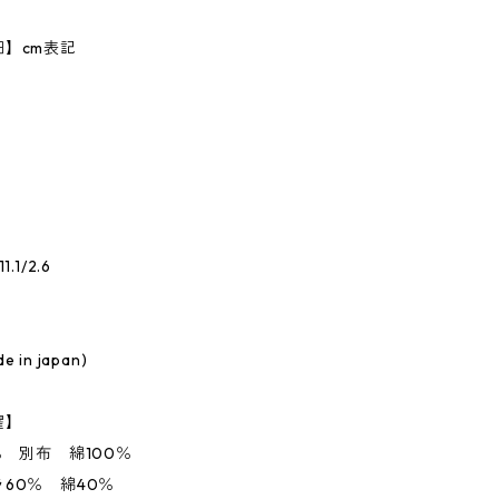
】cm表記
.1/2.6
in japan)
濯】
％ 別布 綿100％
60％ 綿40％