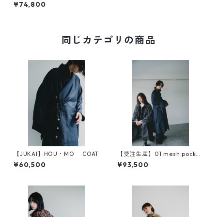
digital camouflage jacquar
¥74,800
d reversible coat
同じカテゴリの商品
【JUKAI】HOU・MO COAT
【受注生産】01 mesh pocket
motorcycle coat（original s
¥60,500
¥93,500
leeve）