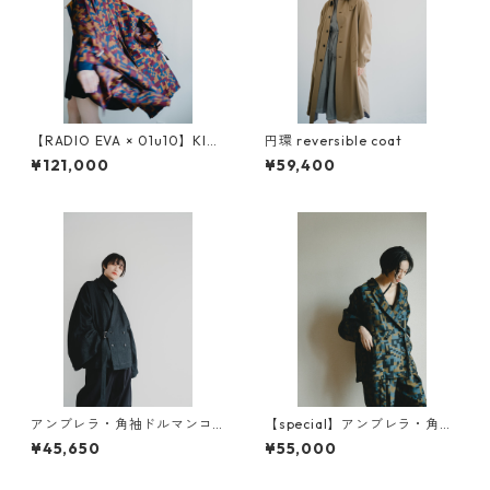
【RADIO EVA × 01u10】KIM
円環 reversible coat
ONO over coat（digital ca
¥121,000
¥59,400
mouflage）
アンブレラ・角袖ドルマンコ
【special】アンブレラ・角袖
ート
ドルマンコート オリジナル
¥45,650
¥55,000
素材