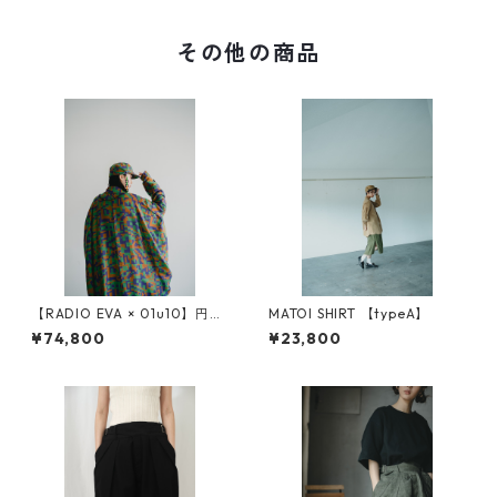
その他の商品
【RADIO EVA × 01u10】円環
MATOI SHIRT 【typeA】
digital camouflage jacquar
¥74,800
¥23,800
d reversible coat