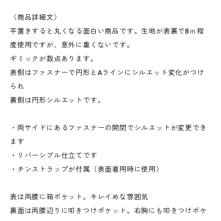
〈商品詳細文〉
平置きすると丸くなる面白い商品です。生地が表裏で8ｍ程
度使用ですが、意外に重くないです。
ギミックが数点あります。
表側はファスナーで円形とAラインにシルエット変化がつけ
られ
裏側は円形シルエットです。
・両サイドにあるファスナーの開閉でシルエットが変更でき
ます
・リバーシブル仕立てです
・チンストラップが付属（表面着用時に使用）
表は両腰に箱ポケット。キレイめな雰囲気
裏面は両腰辺りに叩きつけポケット。右胸にも叩きつけポケ