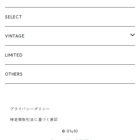
"enkan"
"tsunagi"
RADIO EVA
SELECT
"asobi"
1+O
VINTAGE
FULL DIVE
TOPS
LIMITED
iCONOLOGY
OUTER
OTHERS
BOTTOMS
プライバシーポリシー
SHOES & ACCESSORY
特定商取引法に基づく表記
© 01u10