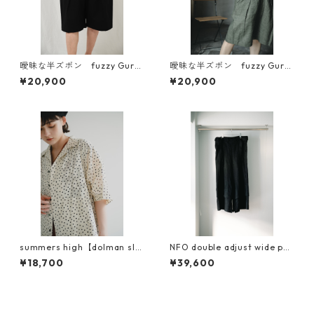
曖昧な半ズボン fuzzy Gurk
曖昧な半ズボン fuzzy Gurk
ha short pants 強撚ツイル
ha pants リネン（BIGGIE素
¥20,900
¥20,900
材）
summers high【dolman sle
NFO double adjust wide pan
eve Survive shirt】
ts『可変』
¥18,700
¥39,600