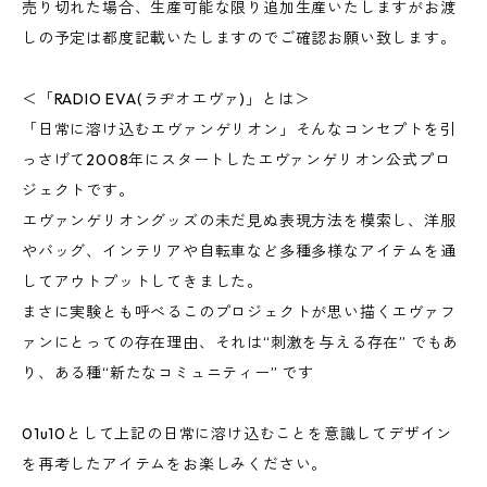
売り切れた場合、生産可能な限り追加生産いたしますがお渡
しの予定は都度記載いたしますのでご確認お願い致します。
＜「RADIO EVA(ラヂオエヴァ)」とは＞
「日常に溶け込むエヴァンゲリオン」そんなコンセプトを引
っさげて2008年にスタートしたエヴァンゲリオン公式プロ
ジェクトです。
エヴァンゲリオングッズの未だ見ぬ表現方法を模索し、洋服
やバッグ、インテリアや自転車など多種多様なアイテムを通
してアウトプットしてきました。
まさに実験とも呼べるこのプロジェクトが思い描くエヴァフ
ァンにとっての存在理由、それは“刺激を与える存在” でもあ
り、ある種“新たなコミュニティー” です
01u10として上記の日常に溶け込むことを意識してデザイン
を再考したアイテムをお楽しみください。