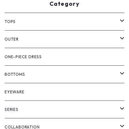
Category
TOPS
PULL OVER
OUTER
SHIRT
VEST
ONE-PIECE DRESS
VEST
JACKET
BOTTOMS
COAT
SHORT LENGS
EYEWARE
PULL OVER
FULL LENGS
SERIES
SKIRT
"matoi"
COLLABORATION