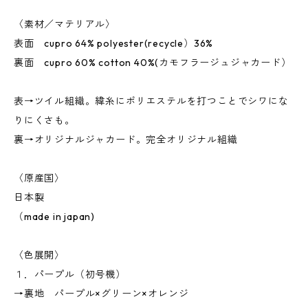
〈素材／マテリアル〉
表面 cupro 64% polyester(recycle）36%
裏面 cupro 60% cotton 40%(カモフラージュジャカード）
表→ツイル組織。緯糸にポリエステルを打つことでシワにな
りにくさも。
裏→オリジナルジャカード。完全オリジナル組織
〈原産国〉
日本製
（made in japan)
〈色展開〉
１．パープル（初号機）
→裏地 パープル×グリーン×オレンジ