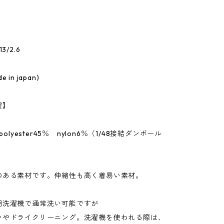
3/2.6
in japan)
濯】
polyester45％ nylon6％（1/48接結ダンボール
のある素材です。伸縮性も高く着易い素材。
用洗濯機で通常洗い可能ですが
いやドライクリーニング。洗濯機を使われる際は、