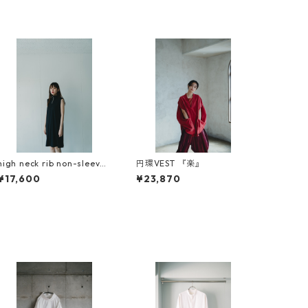
high neck rib non-sleeve
円環VEST 『楽』
short dress
¥17,600
¥23,870