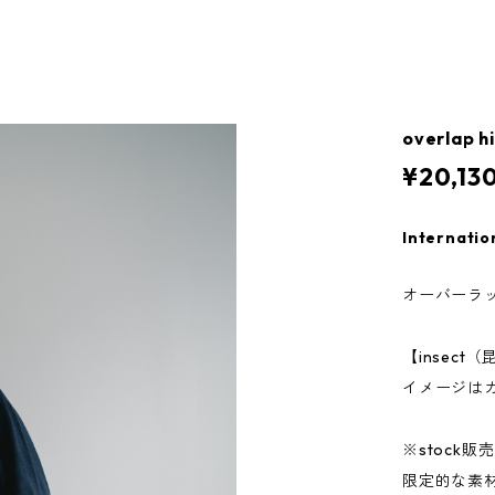
overlap h
¥20,13
Internatio
オーバーラッ
【insect
イメージは
※stock
限定的な素