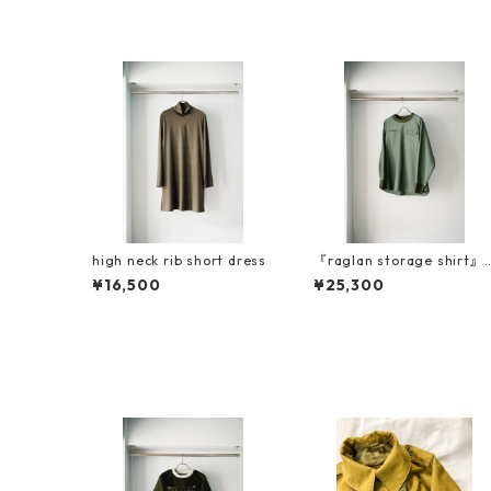
high neck rib short dress
『raglan storage shirt』
強撚ツイル素材
¥16,500
¥25,300