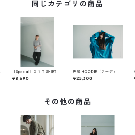
同じカテゴリの商品
【Special】０１ T-SHIRT
円環 HOODIE（フーディ
（original sleeve）
ー）
¥8,690
¥25,300
その他の商品