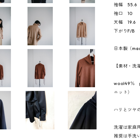
袖幅 55.6
袖口 10
天幅 19.6
下がりF/B 1
日本製（made 
【素材・洗
wool49％ 
ニット）
ハリとツヤ
洗濯は家庭
推奨は手洗