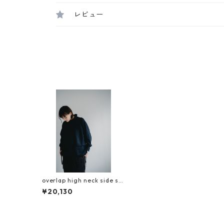
レビュー
overlap high neck side sli
t pullover（beetle)
¥20,130