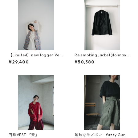
【Limited】new logger Vest
Re:smoking jacket(dolman
（ニューロガーベスト）
sleeve )
¥29,400
¥50,380
円環VEST 『楽』
曖昧な半ズボン fuzzy Gurk