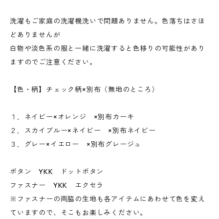
洗濯もご家庭の洗濯機洗いで問題ありません。色落ちはさほ
どありませんが
白物や淡色系の服と一緒に洗濯すると色移りの可能性があり
ますのでご注意ください。
【色・柄】チェック柄×別布（無地のところ）
１．ネイビー×オレンジ ×別布カーキ
２．スカイブルー×ネイビー ×別布ネイビー
３．グレー×イエロー ×別布グレージュ
ボタン YKK ドットボタン
ファスナー YKK エクセラ
※ファスナーの両脇の生地も各アイテムにあわせて色を変え
ていますので、そこもお楽しみください。