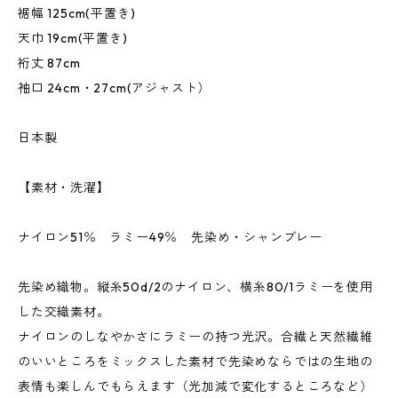
裾幅 125cm(平置き)
天巾 19cm(平置き)
裄丈 87cm
袖口 24cm・27cm(アジャスト）
日本製
【素材・洗濯】
ナイロン51％ ラミー49％ 先染め・シャンブレー
先染め織物。縦糸50d/2のナイロン、横糸80/1ラミーを使用
した交織素材。
ナイロンのしなやかさにラミーの持つ光沢。合繊と天然繊維
のいいところをミックスした素材で先染めならではの生地の
表情も楽しんでもらえます（光加減で変化するところなど）