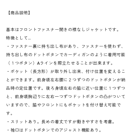
【商品説明】
基本はフロントファスナー開きの襟なしジャケットです。
特徴として…
・ファスナー裏に持ち出し布があり、ファスナーを使わず、
持ち出し布のドットボタンでカーディガンのように着用可能
（１つボタン）Aラインを際立たせることが出来ます。
・ポケット（長方形）が取り外し出来、付け位置を変えるこ
とができます。前身頃左右腰に２つずつのドットボタンが納
品時の定位置です。後ろ身頃左右の脇に近い位置に１つずつ
と、前身頃胸辺りに左右一つずつドットボタンの凸がついて
いますので、脇やフロントにもポケットを付け替え可能で
す。
・スリットあり。長めの着丈ですが動きやすさを考慮。
・袖口はドットボタンでのアジャスト機能あり。