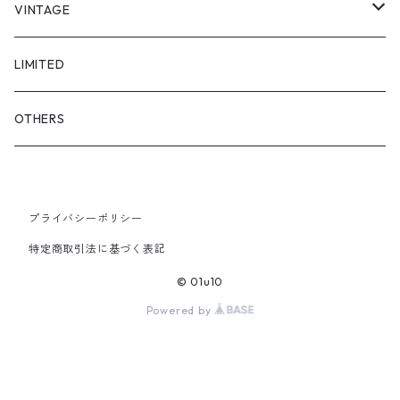
"asobi"
1+O
VINTAGE
FULL DIVE
TOPS
LIMITED
iCONOLOGY
OUTER
OTHERS
BOTTOMS
プライバシーポリシー
SHOES & ACCESSORY
特定商取引法に基づく表記
© 01u10
Powered by