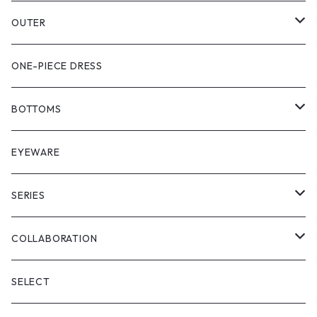
PULL OVER
OUTER
SHIRT
VEST
ONE-PIECE DRESS
VEST
JACKET
BOTTOMS
COAT
SHORT LENGS
EYEWARE
PULL OVER
FULL LENGS
SERIES
SKIRT
"matoi"
COLLABORATION
"enkan"
"tsunagi"
RADIO EVA
SELECT