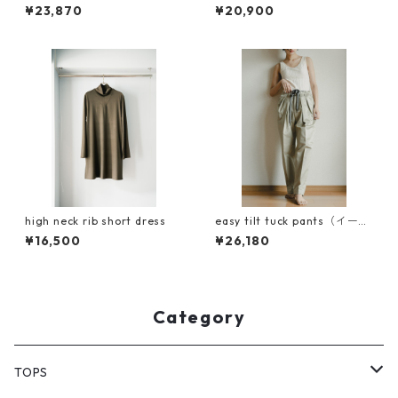
ha pants リネン（BIGGIE素
¥23,870
¥20,900
材）
high neck rib short dress
easy tilt tuck pants（イージ
ーチルトタックパンツ）
¥16,500
¥26,180
Category
TOPS