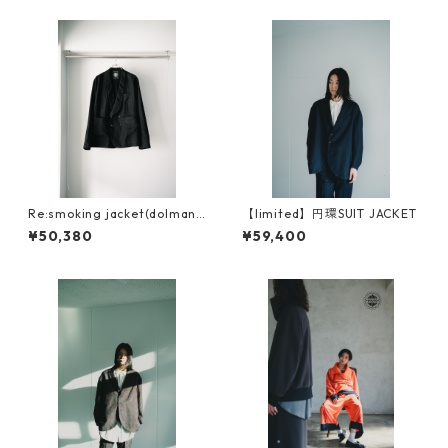
Re:smoking jacket(dolman
【limited】円環SUIT JACKET
sleeve )
¥50,380
¥59,400