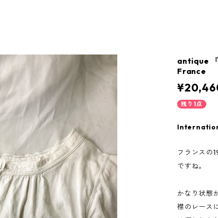
antique 『
France
¥20,46
残り1点
Internatio
フランスの1
ですね。
かなり状態
襟のレース