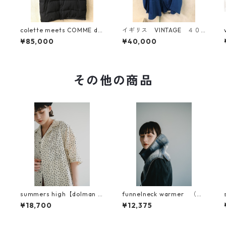
colette meets COMME de
イギリス VINTAGE ４０S
s GARCONS 限定 モンクレ
ホスピタルジャケット
¥85,000
¥40,000
ール ウールギャバダウンベ
スト
その他の商品
summers high【dolman sl
funnelneck warmer （一
eeve Survive shirt】
重仕立て）
¥18,700
¥12,375