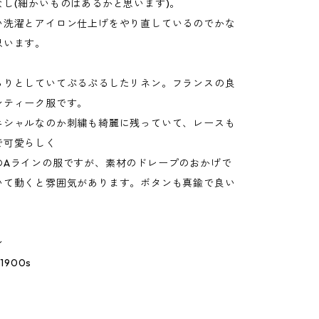
なし(細かいものはあるかと思います)。
い洗濯とアイロン仕上げをやり直しているのでかな
思います。
らりとしていてぷるぷるしたリネン。フランスの良
ンティーク服です。
ニシャルなのか刺繍も綺麗に残っていて、レースも
で可愛らしく
のAラインの服ですが、素材のドレープのおかげで
いて動くと雰囲気があります。ボタンも真鍮で良い
ン
1900s