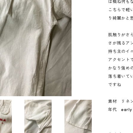
は概ね何も
こちらで軽
り綺麗かと
肌触りがさ
さが残るア
持ち主のイ
アクセント
かなり強め
落ち着いて
ですね
素材 リネ
年代 early 