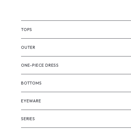
TOPS
PULL OVER
OUTER
SHIRT
VEST
ONE-PIECE DRESS
VEST
JACKET
BOTTOMS
COAT
SHORT LENGS
EYEWARE
PULL OVER
FULL LENGS
SERIES