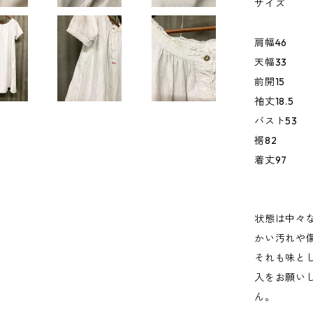
サイズ
肩幅46
天幅33
前開15
袖丈18.5
バスト53
裾82
着丈97
状態は中々
かい汚れや
それも味と
入をお願い
ん。