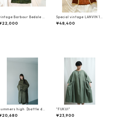
vintage Barbour Bedale 2
Special vintage LANVIN 19
6 1988年製 3ワラント
30s リメイク
¥22,000
¥48,400
summers high【battle dr
"FUKUI"
ess HAORU】
¥20,680
¥23,900