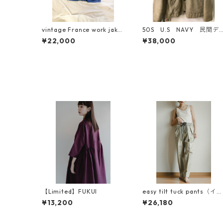
vintage France work jaket
50S U.S NAVY 民間デ
40s〜50s モールスキン
ッキジャケット M寸
¥22,000
¥38,000
【Limited】FUKUI
easy tilt tuck pants（イー
ジーチルトタックパンツ）
¥13,200
¥26,180