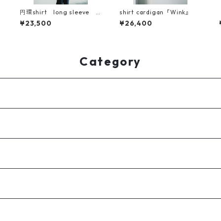
円環shirt long sleeve 2
shirt cardigan『Wink』
023新素材
¥23,500
¥26,400
Category