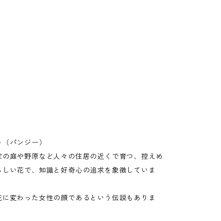
ト（パンジー）
家の庭や野原など人々の住居の近くで育つ、控えめ
らしい花で、知識と好奇心の追求を象徴していま
花に変わった女性の顔であるという伝説もありま