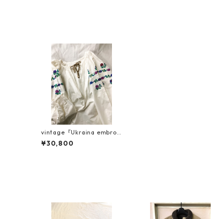
vintage『Ukraina embroi
dery smock tunic』ヴィシ
¥30,800
バンカ・ソロチカ 3