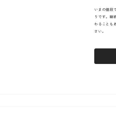
いまの値段
りです。継
わることも
さい。