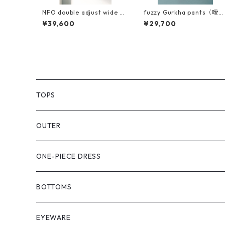
NFO double adjust wide p
fuzzy Gurkha pants（曖昧
ants『可変』
なズボン）キュプラコット
¥39,600
¥29,700
ン使用
TOPS
PULL OVER
OUTER
SHIRT
VEST
ONE-PIECE DRESS
VEST
JACKET
BOTTOMS
COAT
SHORT LENGS
EYEWARE