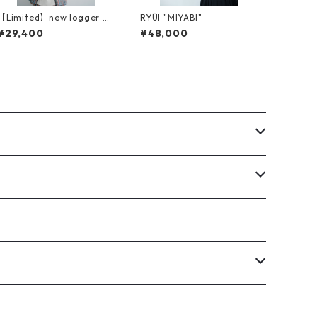
【Limited】new logger Ve
RYŪI "MIYABI"
st（ニューロガーベスト）
¥29,400
¥48,000