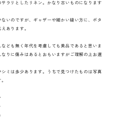
のサラリとしたリネン。かなり古いものになります
。
少ないのですが、ギャザーや細かい縫い方に、ボタ
応えあります。
れなども無く年代を考慮しても美品であると思いま
れなりに傷みはあるとおもいますがご理解の上お選
。
やシミは多少あります。うちで見つけたものは写真
す。
ン
ト
s