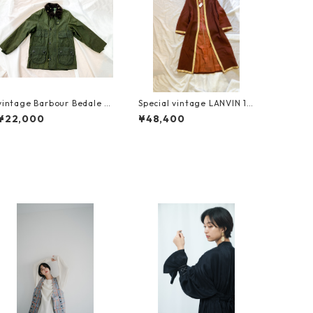
vintage Barbour Bedale 2
Special vintage LANVIN 19
6 1988年製 3ワラント
30s リメイク
¥22,000
¥48,400