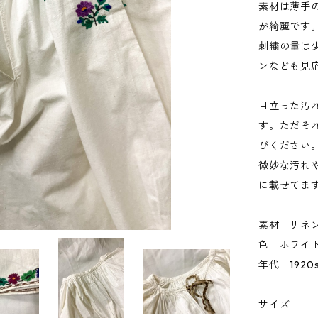
素材は薄手
が綺麗です
刺繍の量は
ンなども見
目立った汚
す。ただそ
びください
微妙な汚れ
に載せてま
素材 リネ
色 ホワイ
年代 1920
サイズ