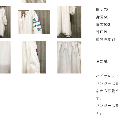
裄丈72
身幅60
着丈102
袖口19
前開深さ21
豆知識
バイオレッ
パンジーは
ながら可愛
す。
パンジーは
す。