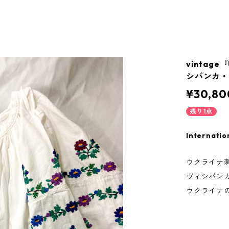
vintage『
シバンカ・
¥30,80
残り1点
Internatio
ウクライナ
ヴィシバン
ウクライナ