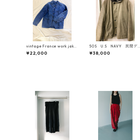
vintage France work jaket
50S U.S NAVY 民間デ
40s〜50s モールスキン
ッキジャケット M寸
¥22,000
¥38,000