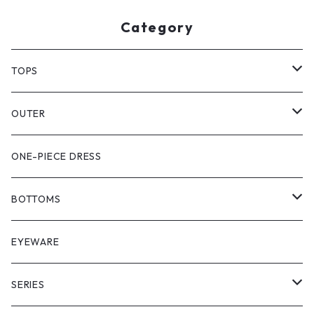
Category
TOPS
PULL OVER
OUTER
SHIRT
VEST
ONE-PIECE DRESS
VEST
JACKET
BOTTOMS
COAT
SHORT LENGS
EYEWARE
PULL OVER
FULL LENGS
SERIES