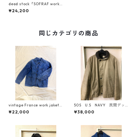
dead stock『SOFRAF work j
acket』Black chambray
¥24,200
同じカテゴリの商品
vintage France work jaket
50S U.S NAVY 民間デッ
40s〜50s モールスキン
キジャケット M寸
¥22,000
¥38,000