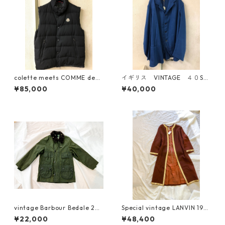
colette meets COMME des
イギリス VINTAGE ４０S
GARCONS 限定 モンクレール
ホスピタルジャケット
¥85,000
¥40,000
ウールギャバダウンベスト
vintage Barbour Bedale 26 1
Special vintage LANVIN 193
988年製 3ワラント
0s リメイク
¥22,000
¥48,400