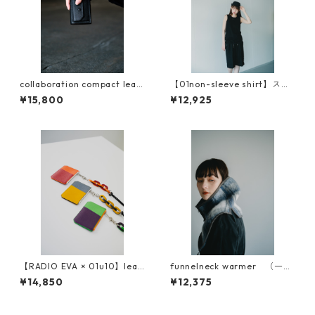
collaboration compact leat
【01non-sleeve shirt】スビ
her wallet
ンプラチナム使用
¥15,800
¥12,925
【RADIO EVA × 01u10】leat
funnelneck warmer （一重
her neck wallet
仕立て）
¥14,850
¥12,375