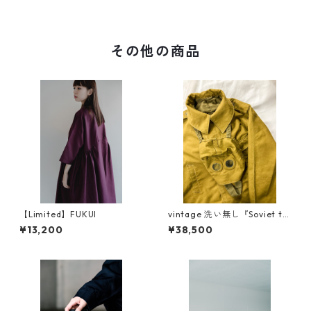
その他の商品
【Limited】FUKUI
vintage 洗い無し『Soviet ta
nkers jacket』dead stock
¥13,200
¥38,500