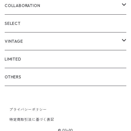
SKIRT
"matoi"
COLLABORATION
"enkan"
"tsunagi"
RADIO EVA
SELECT
"asobi"
1+O
VINTAGE
FULL DIVE
TOPS
LIMITED
iCONOLOGY
OUTER
OTHERS
BOTTOMS
プライバシーポリシー
SHOES & ACCESSORY
特定商取引法に基づく表記
© 01u10