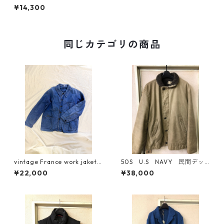
onti期
¥14,300
同じカテゴリの商品
vintage France work jaket
50S U.S NAVY 民間デッ
40s〜50s モールスキン
キジャケット M寸
¥22,000
¥38,000