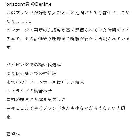
orizzonti期のDenime
このブランドが好きな人だとこの期間がとても評価されてい
たりします。
ビンテージの再現の完成度が高く評価されていた時期のアイ
テムで、その評価通り細部まで縫製が細かく再現されていま
す。
パイピングでの縫い代処理
おり伏せ縫いでの袖処理
それなのにアームホールはロック始末
ストライプの柄合わせ
素材の屈強さと雰囲気の良さ
中々ここまでやるブランドさんも少ないだろうなという印
象。
肩幅44