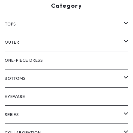
Category
TOPS
PULL OVER
OUTER
SHIRT
VEST
ONE-PIECE DRESS
VEST
JACKET
BOTTOMS
COAT
SHORT LENGS
EYEWARE
PULL OVER
FULL LENGS
SERIES
SKIRT
"matoi"
COLLABORATION