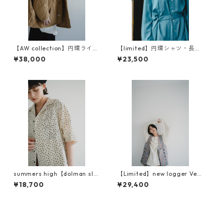
【AW collection】円環ライナ
【limited】円環シャツ・長
ー ナイロン両面キルティン
袖 crease care finishing
¥38,000
¥23,500
グ
（イージーケア）
summers high【dolman sle
【Limited】new logger Vest
eve Survive shirt】
（ニューロガーベスト）
¥18,700
¥29,400