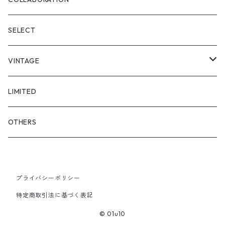
"enkan"
"tsunagi"
RADIO EVA
SELECT
"asobi"
1+O
VINTAGE
FULL DIVE
TOPS
LIMITED
iCONOLOGY
OUTER
OTHERS
BOTTOMS
プライバシーポリシー
SHOES & ACCESSORY
特定商取引法に基づく表記
© 01u10