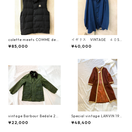
colette meets COMME des
イギリス VINTAGE ４０S
GARCONS 限定 モンクレール
ホスピタルジャケット
¥85,000
¥40,000
ウールギャバダウンベスト
vintage Barbour Bedale 26 1
Special vintage LANVIN 193
988年製 3ワラント
0s リメイク
¥22,000
¥48,400