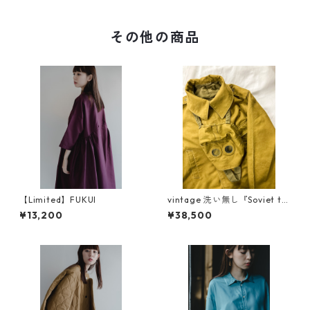
その他の商品
【Limited】FUKUI
vintage 洗い無し『Soviet ta
nkers jacket』dead stock
¥13,200
¥38,500