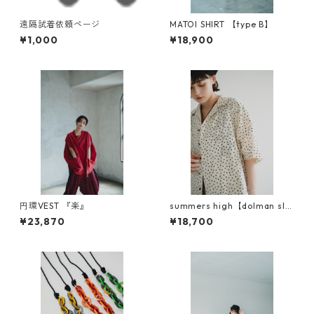
遠隔試着依頼ページ
MATOI SHIRT 【type B】
¥1,000
¥18,900
円環VEST 『楽』
summers high【dolman sle
eve Survive shirt】
¥23,870
¥18,700