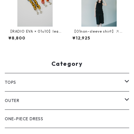
【RADIO EVA × 01u10】leat
【01non-sleeve shirt】スビ
her chain strap
ンプラチナム使用
¥8,800
¥12,925
Category
TOPS
PULL OVER
OUTER
SHIRT
VEST
ONE-PIECE DRESS