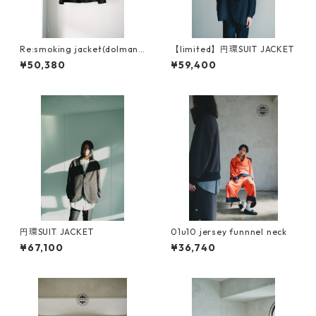
Re:smoking jacket(dolman
【limited】円環SUIT JACKET
sleeve )
¥50,380
¥59,400
円環SUIT JACKET
01u10 jersey funnnel neck
¥67,100
¥36,740