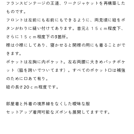
フランスビンテージの王道、ワークジャケットを再構築した
ものです。
フロントは左前にも右前にもできるように、両見頃に紐をボ
タンがわりに縫い付けてあります。首元と１５ｃｍ程度下、
さらに１５ｃｍ程度下の3箇所。
襟は小襟にしてあり、寝かせると開襟の用にも着ることがで
きます。
ポケットは左胸に内ポケット。左右両腰に大きめパッチポケ
ット（脇を跨いでついてます）。すべてのポケット口は補強
のために口あて有り。
紐の長さ20ｃｍ程度です。
部屋着と外着の境界線をなくした曖昧な服
セットアップ着用可能なズボンも展開してますです。