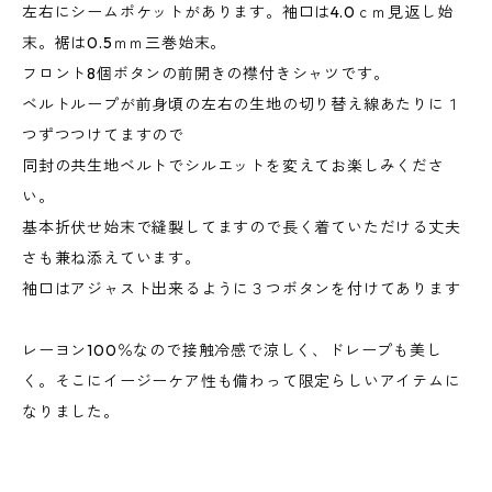
左右にシームポケットがあります。袖口は4.0ｃｍ見返し始
末。裾は0.5ｍｍ三巻始末。
フロント8個ボタンの前開きの襟付きシャツです。
ベルトループが前身頃の左右の生地の切り替え線あたりに１
つずつつけてますので
同封の共生地ベルトでシルエットを変えてお楽しみくださ
い。
基本折伏せ始末で縫製してますので長く着ていただける丈夫
さも兼ね添えています。
袖口はアジャスト出来るように３つボタンを付けてあります
レーヨン100％なので接触冷感で涼しく、ドレープも美し
く。そこにイージーケア性も備わって限定らしいアイテムに
なりました。