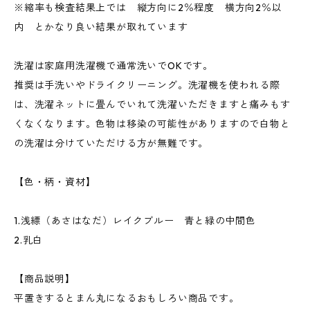
※縮率も検査結果上では 縦方向に2％程度 横方向2％以
内 とかなり良い結果が取れています
洗濯は家庭用洗濯機で通常洗いでOKです。
推奨は手洗いやドライクリーニング。洗濯機を使われる際
は、洗濯ネットに畳んでいれて洗濯いただきますと痛みもす
くなくなります。色物は移染の可能性がありますので白物と
の洗濯は分けていただける方が無難です。
【色・柄・資材】
1.浅縹（あさはなだ）レイクブルー 青と緑の中間色
2.乳白
【商品説明】
平置きするとまん丸になるおもしろい商品です。