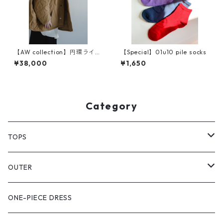
【AW collection】円環ライナ
【Special】01u10 pile socks
ー ナイロン両面キルティン
¥38,000
¥1,650
グ
Category
TOPS
PULL OVER
OUTER
SHIRT
VEST
ONE-PIECE DRESS