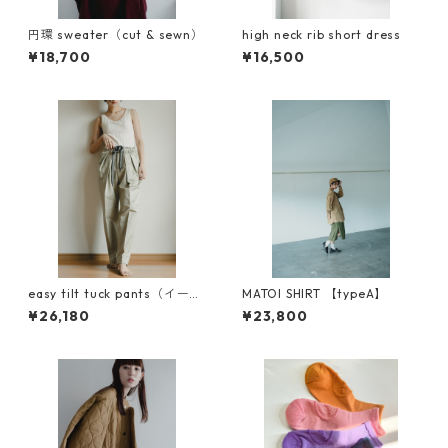
円環 sweater（cut & sewn）
high neck rib short dress
¥18,700
¥16,500
easy tilt tuck pants（イージ
MATOI SHIRT 【typeA】
ーチルトタックパンツ）
¥26,180
¥23,800