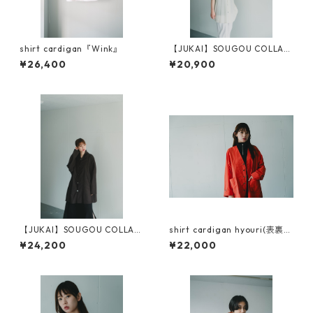
shirt cardigan『Wink』
【JUKAI】SOUGOU COLLAR
SHIRTS（NON-SLEEVE）
¥26,400
¥20,900
【JUKAI】SOUGOU COLLAR
shirt cardigan hyouri(表裏）
SHIRTS
zig-zag(ジグザグ）
¥24,200
¥22,000