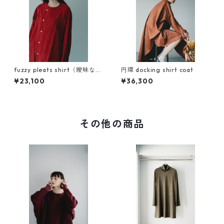
fuzzy pleats shirt（曖昧なシ
円環 docking shirt coat
ャツ）キュプラコットン使用
¥23,100
¥36,300
その他の商品