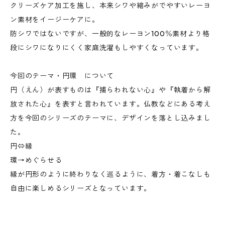
クリーズケア加工を施し、本来シワや縮みがでやすいレーヨ
ン素材をイージーケアに。
防シワではないですが、一般的なレーヨン100％素材より格
段にシワになりにくく家庭洗濯もしやすくなっています。
今回のテーマ・円環 について
円（えん）が表すものは『捕らわれない心』や『執着から解
放された心』を表すと言われています。仏教などにある考え
方を今回のシリーズのテーマに、デザインを落とし込みまし
た。
円⇔縁
環→めぐらせる
縁が円形のように終わりなく巡るように、着方・着こなしも
自由に楽しめるシリーズとなっています。