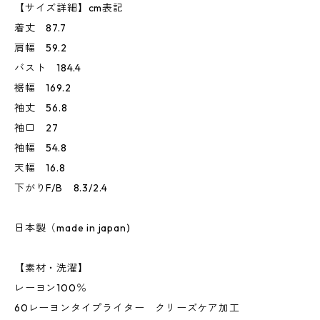
【サイズ詳細】cm表記
着丈 87.7
肩幅 59.2
バスト 184.4
裾幅 169.2
袖丈 56.8
袖口 27
袖幅 54.8
天幅 16.8
下がりF/B 8.3/2.4
日本製（made in japan)
【素材・洗濯】
レーヨン100％
60レーヨンタイプライター クリーズケア加工