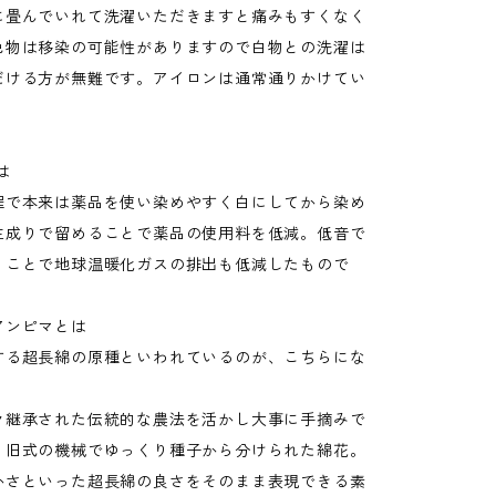
に畳んでいれて洗濯いただきますと痛みもすくなく
色物は移染の可能性がありますので白物との洗濯は
だける方が無難です。アイロンは通常通りかけてい
。
Eとは
程で本来は薬品を使い染めやすく白にしてから染め
生成りで留めることで薬品の使用料を低減。低音で
うことで地球温暖化ガスの排出も低減したもので
アンピマとは
する超長綿の原種といわれているのが、こちらにな
々継承された伝統的な農法を活かし大事に手摘みで
、旧式の機械でゆっくり種子から分けられた綿花。
かさといった超長綿の良さをそのまま表現できる素