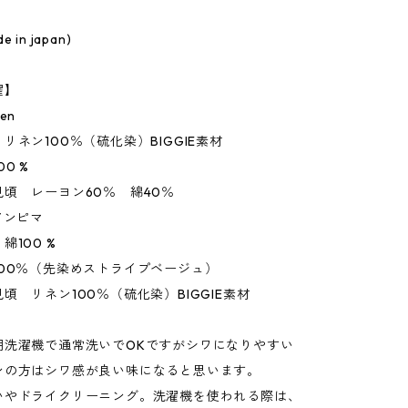
in japan)
濯】
nen
リネン100％（硫化染）BIGGIE素材
0 %
頃 レーヨン60％ 綿40％
アンピマ
綿100 %
00％（先染めストライプベージュ）
 リネン100％（硫化染）BIGGIE素材
用洗濯機で通常洗いでOKですがシワになりやすい
ンの方はシワ感が良い味になると思います。
いやドライクリーニング。洗濯機を使われる際は、