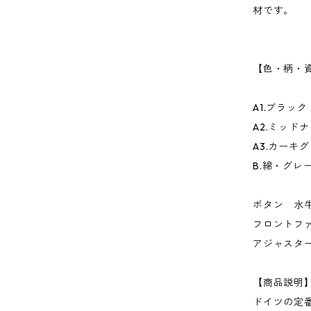
材です。
【色・柄・
A1.ブラック
A2.ミッド
A3.カーキ
B.綿・グレ
ボタン 水
フロントフ
アジャスター
【商品説明
ドイツの定