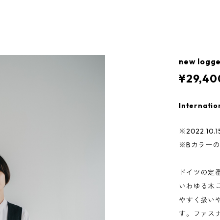
new lo
¥29,40
Internatio
※2022.10
※Bカラー
ドイツの定
いわゆる木
やすく扱いや
す。ファス