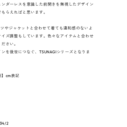
ェンダーレスを意識した前開きを無視したデザイン
でもらえればと思います。
シャツやジャケットと合わせて着ても違和感のないよ
サイズ調整もしています。色々なアイテムと合わせ
ください。
ンを後世につなぐ、TSUNAGIシリーズとなりま
】cm表記
9
4/2