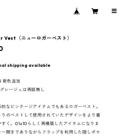
gger Vest（ニューロガーベスト）
0
nal shipping available
.15 新色追加
のグレージュは再販無し
番的なビンテージアイテムでもあるロガーベスト。
こりのベストして使用されていたデザインをより着
すく。01u10らしく再構築したアイテムになりま
ナー開きでありながらフラップを利用した隠しポケ