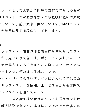
クウェアとして太畝かつ肉厚の素材で作られるもの
回はジレとしての要素を加えて後見頃は軽めの素材
ています。前が大きく開いていますがMATOIシャ
クが綺麗に見える程度にしてあります。
徴
フラップ・・・左右見頃どちらにも留められてファ
したり見せたりできます。ポケットに少しかかるよ
り物が落ちるのも防ぎます。裏側にスマホが入る程
ケット２つ。留めは共生地ループで。
ー・・・見せても良いデザインに合わせて光沢のあ
クセラファスナーを使用。上下どちらからも開閉で
ジップタイプを選んでいます。
ト・・・後ろ身頃縫い付けのベルトを送りカンを使
ト幅を調整できます。本来はシンチバックが多いの