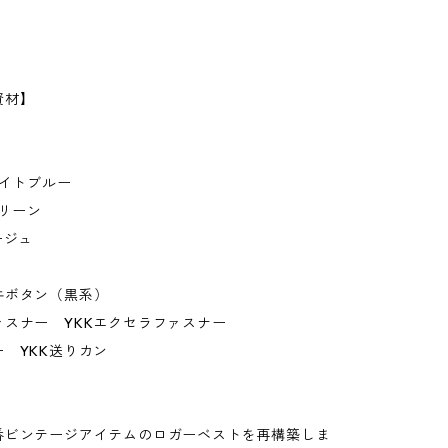
資材】
ナイトブルー
グリーン
ージュ
牛ボタン（黒系）
ァスナー YKKエクセラファスナー
 YKK送りカン
】
番ビンテージアイテムのロガーベストを再構築しま