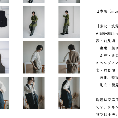
日本製（made 
【素材・洗
A.BIGGIE li
表・前見頃 
裏地 綿10
別布・後見
B.ペルヴィ
表・前見頃 
裏地 綿1
別布・後見頃
洗濯は家庭
です。リネ
推奨は手洗