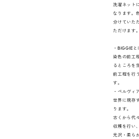
洗濯ネット
なります。
分けていた
ただけます
・BIGGI
染色の前工
るところを
前工程を行
す。
・ペルヴィ
世界に現存
ります。
古くから代
収穫を行い
光沢・柔ら