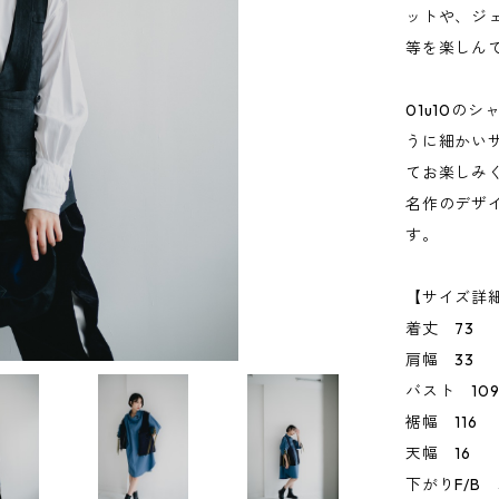
ットや、ジ
等を楽しん
01u10の
うに細かい
てお楽しみ
名作のデザイ
す。
【サイズ詳細
着丈 73
肩幅 33
バスト 10
裾幅 116
天幅 16
下がりF/B 3