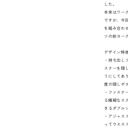
した。
本来はワー
ですが、今
を組み合わせ
ツの前ヨー
デザイン特
・持ち出し
スナーを隠
うにしてあ
度の隠しポ
・ファスナ
る繊細なエ
きるダブル
・アジャス
ってウエス