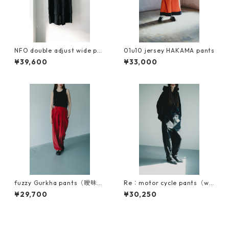
NFO double adjust wide pan
01u10 jersey HAKAMA pants
ts『可変』
¥39,600
¥33,000
fuzzy Gurkha pants（曖昧な
Re：motor cycle pants（wo
ズボン）キュプラコットン使
ol type）
¥29,700
¥30,250
用