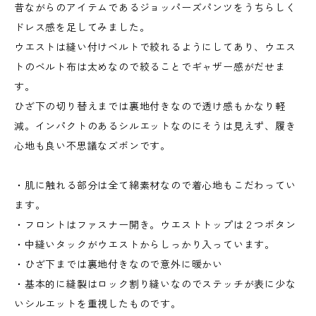
昔ながらのアイテムであるジョッパーズパンツをうちらしく
ドレス感を足してみました。
ウエストは縫い付けベルトで絞れるようにしてあり、ウエス
トのベルト布は太めなので絞ることでギャザー感がだせま
す。
ひざ下の切り替えまでは裏地付きなので透け感もかなり軽
減。インパクトのあるシルエットなのにそうは見えず、履き
心地も良い不思議なズボンです。
・肌に触れる部分は全て綿素材なので着心地もこだわってい
ます。
・フロントはファスナー開き。ウエストトップは２つボタン
・中縫いタックがウエストからしっかり入っています。
・ひざ下までは裏地付きなので意外に暖かい
・基本的に縫製はロック割り縫いなのでステッチが表に少な
いシルエットを重視したものです。