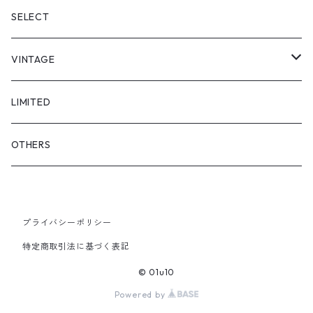
"enkan"
"tsunagi"
RADIO EVA
SELECT
"asobi"
1+O
VINTAGE
FULL DIVE
TOPS
LIMITED
iCONOLOGY
OUTER
OTHERS
BOTTOMS
プライバシーポリシー
SHOES & ACCESSORY
特定商取引法に基づく表記
© 01u10
Powered by