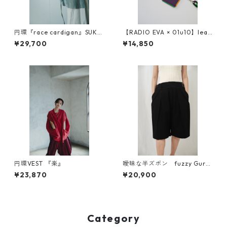
円環『race cardigan』SUKA
【RADIO EVA × 01u10】leat
SI
her neck wallet
¥29,700
¥14,850
円環VEST 『楽』
曖昧な半ズボン fuzzy Gurk
ha short pants 強撚ツイル
¥23,870
¥20,900
Category