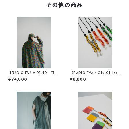
その他の商品
【RADIO EVA × 01u10】円環
【RADIO EVA × 01u10】leat
digital camouflage jacquar
her chain strap
¥74,800
¥8,800
d reversible coat