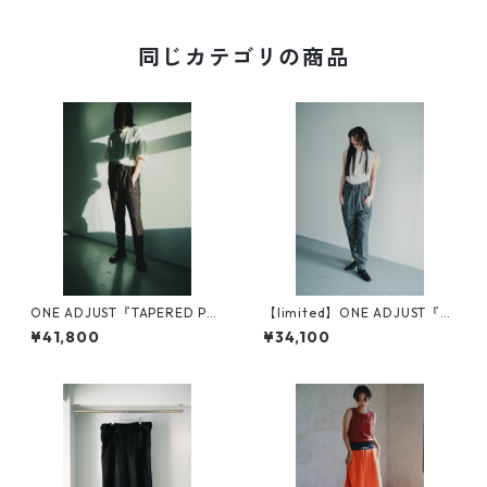
同じカテゴリの商品
ONE ADJUST『TAPERED PA
【limited】ONE ADJUST『T
NTS』
APERED PANTS』
¥41,800
¥34,100