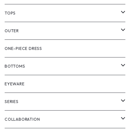
TOPS
PULL OVER
OUTER
SHIRT
VEST
ONE-PIECE DRESS
VEST
JACKET
BOTTOMS
COAT
SHORT LENGS
EYEWARE
PULL OVER
FULL LENGS
SERIES
SKIRT
"matoi"
COLLABORATION