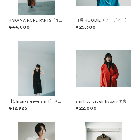
HAKAMA ROPE PANTS【可
円環 HOODIE（フーディー）
変】
¥44,000
¥25,300
【01non-sleeve shirt】スビ
shirt cardigan hyouri(表裏）
ンプラチナム使用
zig-zag(ジグザグ）
¥12,925
¥22,000