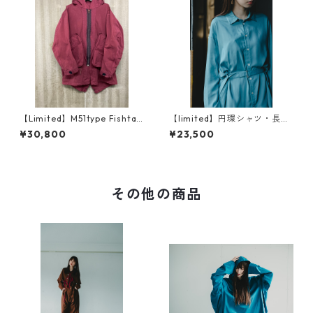
【Limited】M51type Fishtail
【limited】円環シャツ・長
Coat『hyouri』（表裏）
袖 crease care finishing
¥30,800
¥23,500
（イージーケア）
その他の商品