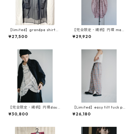
【limited】grandpa shirt『i
【完全限定・縄柄】円環 man
ki』粋
y many gather easy pants
¥27,500
¥29,920
【完全限定・縄柄】円環doubl
【Limited】easy tilt tuck pa
e breast shirt jacket
nts（イージーチルトタックパ
¥30,800
¥26,180
ンツ）