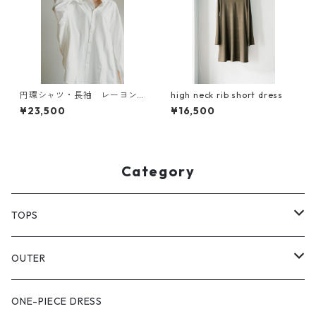
円環シャツ・長袖 レーヨン×
high neck rib short dress
コットン素材使用
¥23,500
¥16,500
Category
TOPS
PULL OVER
OUTER
SHIRT
VEST
ONE-PIECE DRESS